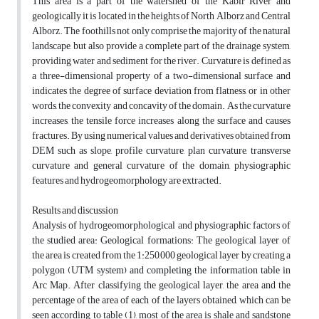
This area is a part of the watershed of the Kabir River and
geologically it is located in the heights of North Alborz and Central
Alborz. The foothills not only comprise the majority of the natural
landscape, but also provide a complete part of the drainage system,
providing water and sediment for the river. Curvature is defined as
a three-dimensional property of a two-dimensional surface and
indicates the degree of surface deviation from flatness, or in other
words, the convexity and concavity of the domain. As the curvature
increases, the tensile force increases along the surface and causes
fractures. By using numerical values and derivatives obtained from
DEM such as slope, profile curvature, plan curvature, transverse
curvature and general curvature of the domain, physiographic
features and hydrogeomorphology are extracted.
Results and discussion
Analysis of hydrogeomorphological and physiographic factors of
the studied area: Geological formations: The geological layer of
the area is created from the 1:250,000 geological layer by creating a
polygon (UTM system) and completing the information table in
Arc Map. After classifying the geological layer, the area and the
percentage of the area of each of the layers obtained, which can be
seen according to table (1), most of the area is shale and sandstone