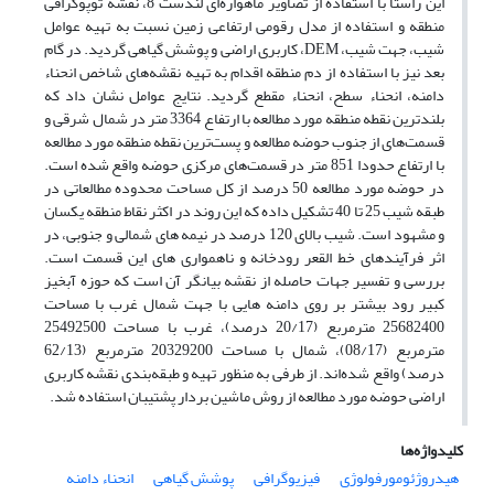
این راستا با استفاده از تصاویر ماهواره‌ای لندست 8، نقشه توپوگرافی
منطقه و استفاده از مدل رقومی ارتفاعی زمین نسبت به تهیه عوامل
شیب، جهت شیب، DEM، کاربری اراضی و پوشش گیاهی گردید. در گام
بعد نیز با استفاده از دم منطقه اقدام به تهیه نقشه‌های شاخص انحناء
دامنه، انحناء سطح، انحناء مقطع گردید. نتایج عوامل نشان داد که
بلندترین نقطه منطقه مورد مطالعه با ارتفاع 3364 متر در شمال شرقی و
قسمت‌های از جنوب حوضه مطالعه و پست‌ترین نقطه منطقه مورد مطالعه
با ارتفاع حدودا 851 متر در قسمت‌های مرکزی حوضه واقع شده است.
در حوضه مورد مطالعه 50 درصد از کل مساحت محدوده مطالعاتی در
طبقه شیب 25 تا 40 تشکیل داده که این روند در اکثر نقاط منطقه یکسان
و مشهود است. شیب بالای 120 درصد در نیمه های شمالی و جنوبی، در
اثر فرآیندهای خط القعر رودخانه و ناهمواری های این قسمت است.
بررسی و تفسیر جهات حاصله از نقشه بیانگر آن است که حوزه آبخیز
کبیر رود بیشتر بر روی دامنه هایی با جهت شمال غرب با مساحت
25682400 مترمربع (20/17 درصد)، غرب با مساحت 25492500
مترمربع (08/17)، شمال با مساحت 20329200 مترمربع (62/13
درصد) واقع شده‌اند. از طرفی به منظور تهیه و طبقه‌بندی نقشه کاربری
اراضی حوضه مورد مطالعه از روش ماشین بردار پشتیبان استفاده شد.
کلیدواژه‌ها
هیدروژئومورفولوژی
فیزیوگرافی
پوشش گیاهی
انحناء دامنه