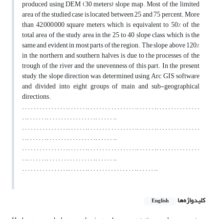
produced using DEM (30 meters) slope map. Most of the limited
area of the studied case is located between 25 and 75 percent. More
than 42,000,000 square meters, which is equivalent to 50% of the
total area of the study area in the 25 to 40 slope class, which is the
same and evident in most parts of the region. The slope above 120%
in the northern and southern halves is due to the processes of the
trough of the river and the unevenness of this part. In the present
study, the slope direction was determined using Arc GIS software
and divided into eight groups of main and sub-geographical
directions.
. . . . . . . . . . . . . . . .. . . . . . .. . . . . . . . . . . . . . . . .. . . . . . .. . . . . . . . . . . . . . .
. .. . . . . . .. . . . . . . . . . . . . . . . .. . . . . . ..
. . . . . . . . . . . . . . . .. . . . . . .. . . . . . . . . . . . . . . . .. . . . . . .. . . . . . . . . . . . . . .
. .. . . . . . .. . . . . . . . . . . . . . . . .. . . . . . ..
. . . . . . . . . . . . . . . .. . . . . . .. . . . . . . . . . . . . . . . .. . . . . . .. . . . . . . . . . . . . . .
. .. . . . . . .. . . . . . . . . . . . . . . . .. . . . . . ..
. . . . . . . . . . . . . . . .. . . . . . .. . . . . . . . . . . . . . . . .. . . . . . ..
کلیدواژه‌ها
English