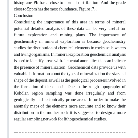
histogram: Pb has a close to normal distribution. And the grade
close to 5ppm has the most abundance. Figure (7).
Conclusion
Considering the importance of this area in terms of mineral
potential, detailed analysis of these data can be very useful for
future exploration and mining plans. The importance of
geochemistry in mineral exploration is because geochemistry
studies the distribution of chemical elements in rocks, soils, waters
and living organisms. In mineral exploration, geochemical analysis
is used to identify areas with elemental anomalies that can indicate
the presence of mineralization. Geochemical data provide us with
valuable information about the type of mineralization, the size and
shape of the deposit, as well as the geological processes involved in
the formation of the deposit. Due to the rough topography of
Kohdlan region, sampling was done irregularly and from
geologically and tectonically prone areas. In order to make the
anomaly maps of the elements more accurate and to know their
distribution in the mother rock, it is suggested to design a more
regular sampling network for lithogeochemical studies.
- - - - - - -- - - - - - -- - - - - - - -- - - - -- - - - - -- - - -- - - -
-- - - - - - - - - - - - - - -- - - - - - - - -- - - - - - -- - - - - - - --