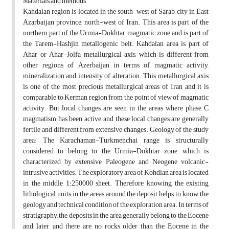
Materials and methods
Kahdalan region is located in the south-west of Sarab city in East
Azarbaijan province, north-west of Iran. This area is part of the
northern part of the Urmia-Dokhtar magmatic zone and is part of
the Tarem-Hashjin metallogenic belt. Kahdalan area is part of
Ahar or Ahar-Jolfa metallurgical axis, which is different from
other regions of Azerbaijan in terms of magmatic activity,
mineralization and intensity of alteration. This metallurgical axis
is one of the most precious metallurgical areas of Iran and it is
comparable to Kerman region from the point of view of magmatic
activity. But local changes are seen in the areas where phase C
magmatism has been active, and these local changes are generally
fertile and different from extensive changes. Geology of the study
area: The Karachaman-Turkmenchai range is structurally
considered to belong to the Urmia-Dokhtar zone, which is
characterized by extensive Paleogene and Neogene volcanic-
intrusive activities. The exploratory area of Kohdlan area is located
in the middle 1:250000 sheet. Therefore, knowing the existing
lithological units in the areas around the deposit helps to know the
geology and technical condition of the exploration area. In terms of
stratigraphy, the deposits in the area generally belong to the Eocene
and later, and there are no rocks older than the Eocene in the