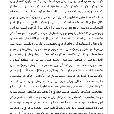
کهدلان استان آذربایجان شرقی پرداخته می‌شود. بنابراین کانسار پلی
متال کهدلان به عنوان یکی از مناطق امیدبخش معدنی در استان
آذربایجان شرقی شناخته می‌شود. اکتشافات ژئوشیمیایی در این منطقه
با هدف شناسایی مناطق پتانسیل‌دار معدنی و تعیین گسترش و عیار
کانی‌سازی انجام شده است. در این پژوهش، نتایج حاصل از این
اکتشافات به طور جامع مورد بررسی و ارزیابی قرار گرفته است. در این
پژوهش از داده‌های ژئوشیمیایی حاصل از نمونه‌برداری خاک و سنگ در
منطقه کهدلان استفاده شده است. پس از انجام آنالیزهای شیمیایی،
داده‌ها با استفاده از نرم‌افزارهای تخصصی پردازش و تفسیر شده‌اند.
روش‌های آماری و زمین‌آماری مختلفی برای شناسایی آنومالی‌ها و ترسیم
نقشه‌های پراکندگی عناصر به کار رفته است. آنومالی‌های ژئوشیمیایی
قابل توجهی از عناصر پلی متال مانند مس، سرب، در منطقه کهدلان
شناسایی شده است. پراکندگی این عناصر با الگوهای زمین‌شناسی
منطقه ارتباط مستقیم دارد. کانی‌سازی پلی متال عمدتاً با زون‌های
دگرسانی و گسل‌ها مرتبط است. نتایج این پژوهش حاکی از پتانسیل
بالای منطقه کهدلان برای میزبانی از کانسارهای پلی متال است.
آنومالی‌های ژئوشیمیایی شناسایی شده، مناطق امیدبخشی را برای انجام
مطالعات اکتشافی تکمیلی مانند حفاری و ژئوفیزیک مشخص می‌نماید. با
توجه به اهمیت اقتصادی کانسارهای پلی متال، انجام مطالعات جامع‌تر در
این منطقه می‌تواند منجر به کشف ذخایر جدید معدنی شود. با توجه به
این که منطقه کهدلان به دلیل توپوگرافی خشن نمونه برداری به صورت
نامنظم و از مناطق مستعد زمین شناسی و تکتونیکی انجام گرفت. به