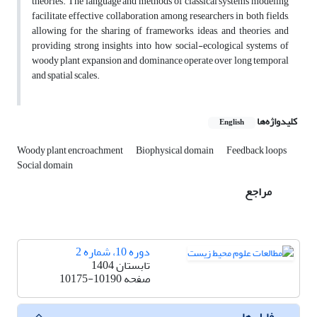
theories. The language and methods of classical systems modeling
facilitate effective collaboration among researchers in both fields,
allowing for the sharing of frameworks, ideas, and theories, and
providing strong insights into how social-ecological systems of
woody plant expansion and dominance operate over long temporal
and spatial scales.
کلیدواژه‌ها
English
Woody plant encroachment
Biophysical domain
Feedback loops
Social domain
مراجع
دوره 10، شماره 2
تابستان 1404
صفحه
10175-10190
فایل ها