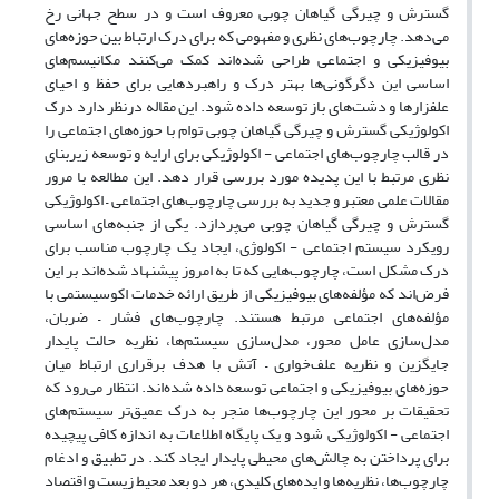
گسترش و چیرگی گیاهان چوبی معروف است و در سطح جهانی رخ
می‌دهد. چارچوب‌های نظری و مفهومی که برای درک ارتباط بین حوزه‌های
بیوفیزیکی و اجتماعی طراحی شده‌اند کمک می‌کنند مکانیسم‌های
اساسی این دگرگونی‌ها بهتر درک و راهبردهایی برای حفظ و احیای
علفزارها و دشت‌های باز توسعه داده شود. این مقاله درنظر دارد درک
اکولوژیکی گسترش و چیرگی گیاهان چوبی توام با حوزه‌های اجتماعی را
در قالب چارچوب‌های اجتماعی - اکولوژیکی برای ارایه و توسعه زیربنای
نظری مرتبط با این پدیده مورد بررسی قرار دهد. این مطالعه با مرور
مقالات علمی معتبر و جدید به بررسی چارچوب‌های اجتماعی – اکولوژیکی
گسترش و چیرگی گیاهان چوبی می‌پردازد. یکی از جنبه‌های اساسی
رویکرد سیستم اجتماعی - اکولوژی، ایجاد یک چارچوب مناسب برای
درک مشکل است، چارچوب‌هایی که تا به امروز پیشنهاد شده‌اند بر این
فرض‌اند که مؤلفه‌های بیوفیزیکی از طریق ارائه خدمات اکوسیستمی با
مؤلفه‌های اجتماعی مرتبط هستند. چارچوب‌های فشار – ضربان،
مدل‌سازی عامل محور، مدل‌سازی سیستم‌ها، نظریه حالت پایدار
جایگزین و نظریه علف‌خواری – آتش با هدف برقراری ارتباط میان
حوزه‌های بیوفیزیکی و اجتماعی توسعه داده شده‌اند. انتظار می‌رود که
تحقیقات بر محور این چارچوب‌ها منجر به درک عمیق‌تر سیستم‌های
اجتماعی - اکولوژیکی شود و یک پایگاه اطلاعات به اندازه کافی پیچیده
برای پرداختن به چالش‌های محیطی پایدار ایجاد کند. در تطبیق و ادغام
چارچوب‌ها، نظریه‌ها و ایده‌های کلیدی، هر دو بعد محیط زیست و اقتصاد