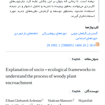
نهفته است. تا زمانی که بتوان بر این چالش غلبه کرد چارچوب‌های
کاربردی می‌توانند به‌طور پیچیده با تجزیه‌ و تحلیل دشوار و در نتیجه
استفاده محدود به‌منظور توسعه و آزمایش نظریه‌های جدید مورد
استفاده قرار گیرند.
کلیدواژه‌ها
گسترش گیاهان چوبی
حوزه‌های بیوفیزیکی
حلقه‌های بازخوردی
حوزه‌های اجتماعی
20.1001.1.25886851.1404.10.2.18.6
عنوان مقاله
English
Explanation of socio - ecological frameworks to
understand the process of woody plant
encroachment
نویسندگان
English
1
2
Elham Ghehsareh Ardestani
Shahram Mansoori
Hojatollah
3
4