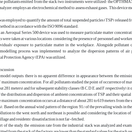
he pollutants emitted from the stack, two instruments were utilized: the OP
analyzer, employs an electrochemical method to assess exhaust gases. This device 
as employed to quantify the amount of total suspended particles (TSP) released fr
method in accordance with the ISO 9096 standard.
 an Aeroqual Series 500 device was used to measure particulate matter concentrati
were taken at various locations, considering the presence of personnel and worker
ividuals' exposure to particulate matter in the workplace. Alongside pollutant 
modelling process was implemented to analyze the dispersion patterns of air
l Protection Agency (EPA), was utilized.
iscussion
model outputs, there is no apparent difference in appearance between the emission pa
 maximum concentration. For all pollutants studied, the point of occurrence of max
ut 281 meters), and for subsequent stability classes (B, C, D, E, and F, respectively), it
the distribution and dispersion of ambient concentrations of TSP and their spatial va
he maximum concentration occurs at a distance of about 281 to 619 meters from the stac
). Based on the annual wind pattern of the region, 91% of the prevailing winds in the
llution to the west, north, and northeast is possible, and considering the location of
llage and residents' dissatisfaction is not far-fetched.
rt of the study, the emission rate from the industrial stack was analyzed and exa
tted from the stack of the factory are lower than the standard values for the stack ou