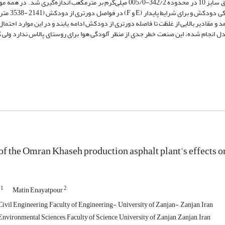
صفر، غلظت ذرات معلق سایز 5/2 در محدوده 662/0-003/0 و غلظت ذرات معلق سایز 10 در محدوده 342/2-005/0 میلی‌گرم بر مترمکعب اند
آلاینده‌ها، بیشینه غلظت در کلاس‌ها
و مقادیر بالایی از غلظت تا فاصله دورتری از دودکش ادامه یابند و در این موارد احتمال
دل انجام شده، این صنعت خطر جدی از منظر آلودگی هوا برای روستای پالاس ندارد ولی
of the Omran Khaseh production asphalt plant's effects on
1
2
i
Matin Enayatpour
ivil Engineering, Faculty of Engineering-, University of Zanjan-, Zanjan, Iran
nvironmental Sciences, Faculty of Science, University of Zanjan, Zanjan, Iran