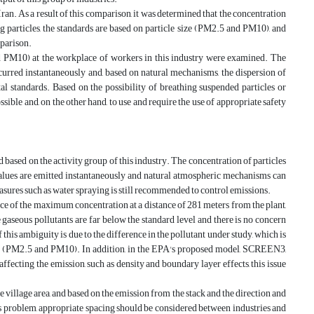
Iran. As a result of this comparison, it was determined that the concentration
g particles, the standards are based on particle size (PM2.5 and PM10), and
mparison.
and PM10) at the workplace of workers in this industry were examined. The
curred instantaneously and, based on natural mechanisms, the dispersion of
al standards. Based on the possibility of breathing suspended particles or
ossible and, on the other hand, to use and require the use of appropriate safety
based on the activity group of this industry. The concentration of particles
 values are emitted instantaneously and natural atmospheric mechanisms can
easures such as water spraying is still recommended to control emissions.
nce of the maximum concentration at a distance of 281 meters from the plant,
 gaseous pollutants are far below the standard level and there is no concern
this ambiguity is due to the difference in the pollutant under study, which is
 size (PM2.5 and PM10). In addition, in the EPA's proposed model, SCREEN3,
ffecting the emission, such as density and boundary layer effects, this issue
the village area, and based on the emission from the stack and the direction and
 this problem, appropriate spacing should be considered between industries and