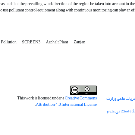
reas, and that the prevailing wind direction of the region be taken into account in th
o use pollutant control equipment along with continuous monitoring can play an effe
 Pollution
SCREEN3
Asphalt Plant
Zanjan
This work is licensed under a
Creative Commons
ریات علمی وزارت
.
Attribution 4.0 International License
گاه استنادی علوم