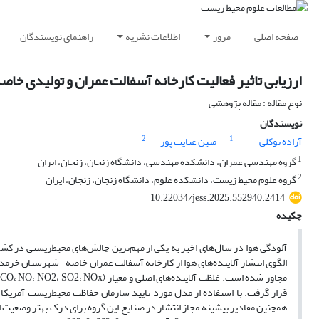
صفحه اصلی
مرور
اطلاعات نشریه
راهنمای نویسندگان
ارزیابی تاثیر فعالیت کارخانه آسفالت عمران و تولیدی خا
نوع مقاله : مقاله پژوهشی
نویسندگان
2
1
آزاده توکلی
متین عنایت پور
1
گروه مهندسی عمران، دانشکده مهندسی، دانشگاه زنجان، زنجان، ایران
2
گروه علوم محیط زیست، دانشکده علوم، دانشگاه زنجان، زنجان، ایران
10.22034/jess.2025.552940.2414
چکیده
آلودگی هوا در سال‌های اخیر به یکی از مهم‌ترین چالش‌های محیط‌زیستی در 
الگوی انتشار آلاینده‌های هوا از کارخانه آسفالت عمران خاصه- شهرستان خرم
همچنین مقادیر بیشینه مجاز انتشار در صنایع این گروه برای درک بهتر وضعیت 