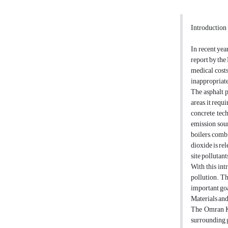
Introduction
In recent yea
report by the
medical costs
inappropriate
The asphalt p
areas, it requ
concrete tec
emission sour
boilers, comb
dioxide is re
site pollutant
With this int
pollution. T
important goa
Materials an
The Omran Kh
surrounding g