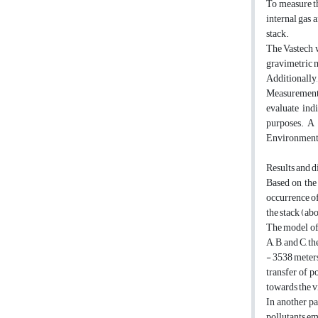
To measure t
internal gas 
stack.
The Vastech w
gravimetric 
Additionally,
Measurements 
evaluate ind
purposes. A 
Environmenta
Results and d
Based on the 
occurrence of
the stack (abo
The model of 
A, B, and C, t
- 3538 meters
transfer of po
towards the vi
In another pa
pollutants emi