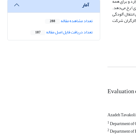
ازه‌گیری شد. در همه موارد و برای همه
آمار
ی مربوط به شرایط ناپایدار (A تا C) در نزدیکی دودکش و برای شرایط پایدار (E و F) در فواصل دورتری از دودکش (2141 -3538 متری) رخ می‌دهد.
 انتقال آلودگی
 کارگران شرکت
تعداد مشاهده مقاله
288
تعداد دریافت فایل اصل مقاله
187
Evaluation 
Azadeh Tavakol
1
Department of C
2
Department of E