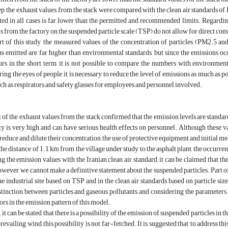
tep, the exhaust values from the stack were compared with the clean air standards of 
ted in all cases is far lower than the permitted and recommended limits. Regardin
from the factory on the suspended particle scale (TSP) do not allow for direct co
art of this study, the measured values of the concentration of particles (PM2.5 
s emitted are far higher than environmental standards, but since the emissions oc
urs in the short term, it is not possible to compare the numbers with environment
ring the eyes of people, it is necessary to reduce the level of emissions as much as p
h as respirators and safety glasses for employees and personnel involved.
f the exhaust values from the stack confirmed that the emission levels are standard 
ty is very high and can have serious health effects on personnel. Although these
 reduce and dilute their concentration, the use of protective equipment and initial m
he distance of 1.1 km from the village under study to the asphalt plant, the occurre
 the emission values with the Iranian clean air standard, it can be claimed that the
owever, we cannot make a definitive statement about the suspended particles. Part of 
he industrial site based on TSP and in the clean air standards based on particle
istinction between particles and gaseous pollutants, and considering the parameters a
ors in the emission pattern of this model.
 it can be stated that there is a possibility of the emission of suspended particles in 
prevailing wind, this possibility is not far-fetched. It is suggested that, to address