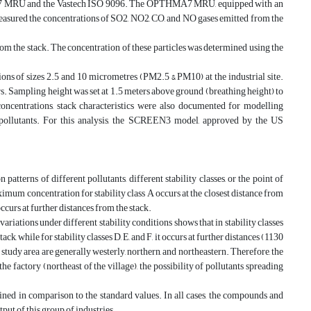
THMA7 MRU and the Vastech ISO 9096. The OPTHMA7 MRU, equipped with an
measured the concentrations of SO2, NO2, CO, and NO gases emitted from the
om the stack. The concentration of these particles was determined using the
ons of sizes 2.5 and 10 micrometres (PM2.5 & PM10) at the industrial site.
s. Sampling height was set at 1.5 meters above ground (breathing height) to
concentrations, stack characteristics were also documented for modelling
 pollutants. For this analysis, the SCREEN3 model, approved by the US
tterns of different pollutants, different stability classes, or the point of
imum concentration for stability class A occurs at the closest distance from
 occurs at further distances from the stack.
riations under different stability conditions shows that in stability classes
k, while for stability classes D, E, and F, it occurs at further distances (1130
 study area are generally westerly, northern, and northeastern. Therefore, the
 the factory (northeast of the village), the possibility of pollutants spreading
mined in comparison to the standard values. In all cases, the compounds and
tput of this group of industries.