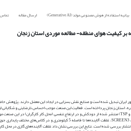
بیانیه استفاده از هوش مصنوعی مولد (Generative AI)
ارسال مقاله
تماس ب
صه بر کیفیت هوای منطقه- مطالعه موردی استان زنجان
کشور ایران تبدیل شده است و صنایع نقش بسزایی در ایجاد این معضل دارند. پژوهش ح
دره، استان زنجان پرداخته است. فعالیت این صنعت موجب احساس نارضایتی و شکایاتی ا
مجاور شده است. غلظت آلاینده‌های اصلی و معیار (CO، NO، NO2، SO2، NOx و TSP) منتشر شده از دودکش و در ارتفاع تنفسی (محل کار کارگران) در 
قرار گرفت. با استفاده از مدل مورد تایید سازمان حفاظت محیط‌زیست آمریکا، SCREEN3، غلظت آلاینده‌ها تا فاصله 5 کیلومتری و د
انتشار بررسی شده است. نتایج این بررسی نشان داد غلظت آلاینده‌های گازی در محل کار