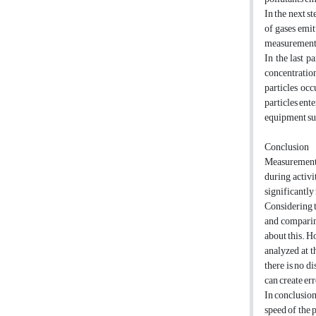
In the next s
of gases emit
measurements 
In the last p
concentration
particles occ
particles ente
equipment suc
Conclusion
Measurement o
during activi
significantly
Considering t
and comparing
about this. H
analyzed at t
there is no d
can create err
In conclusion,
speed of the 