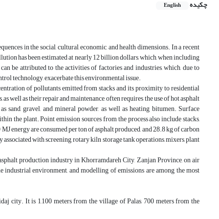
چکیده
English
quences in the social, cultural, economic, and health dimensions. In a recent
ution has been estimated at nearly 12 billion dollars, which, when including
an be attributed to the activities of factories and industries, which, due to
ontrol technology, exacerbate this environmental issue.
entration of pollutants emitted from stacks and its proximity to residential
, as well as their repair and maintenance, often requires the use of hot asphalt
as sand, gravel, and mineral powder, as well as heating bitumen. Surface
thin the plant. Point emission sources from the process also include stacks,
0 MJ energy are consumed per ton of asphalt produced, and 28.8 kg of carbon
y associated with screening, rotary kiln storage tank operations, mixers, plant
an asphalt production industry in Khorramdareh City, Zanjan Province, on air
the industrial environment, and modelling of emissions are among the most
 city. It is 1,100 meters from the village of Palas, 700 meters from the