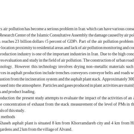
rs, air pollution has become a serious problem in Iran, which can have various conse
 Research Center of the Islamic Consultative Assembly, the damage caused by air poll
, reaches 23 billion dollars (5 percent of GDP). Part of the air pollution problem c
 location, proximity to residential areas, and lack of air pollution monitoring and c
roduction industry is one of the important industries in Iran. Due to the high conc
ires evaluation and study in the field of air pollution. The construction of urban roads
hnology. However, this technology involves drying non-metallic materials such 
ces in asphalt production include trenches, conveyors, conveyor belts, and roads wi
ustion from the incineration system, and the asphalt plant stack. Approximately 30
leased into the atmosphere. Particles and gases produced in plant activities are mainl
s, and product loading.
roduction, the present study attempts to evaluate the impact of the activities of 
he concentration of exhaust from the stack, measurement of the level of PMs in 
ls of this study.
d methods
aseh asphalt plant is situated 8 km from Khorramdareh city and 4 km from Hidaj
ardens, and 2 km from the village of Alvand.