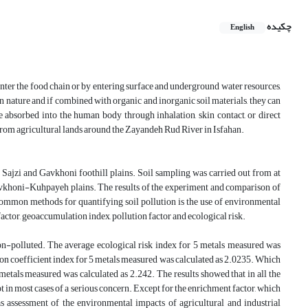
چکیده
English
enter the food chain or by entering surface and underground water resources,
n nature and if combined with organic and inorganic soil materials, they can
absorbed into the human body through inhalation, skin contact, or direct
 from agricultural lands around the Zayandeh Rud River in Isfahan.
e Sajzi and Gavkhoni foothill plains. Soil sampling was carried out from at
-Gavkhoni-Kuhpayeh plains. The results of the experiment and comparison of
common methods for quantifying soil pollution is the use of environmental
factor, geoaccumulation index, pollution factor and ecological risk.
non-polluted. The average ecological risk index for 5 metals measured was
tion coefficient index for 5 metals measured was calculated as 2.0235. Which
etals measured was calculated as 2.242. The results showed that in all the
ot in most cases of a serious concern. Except for the enrichment factor, which
as assessment of the environmental impacts of agricultural and industrial