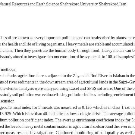
atural Resources and Earth Science, Shahrekord University, Shahrekord, Iran
in soil are known as a very important pollutant and can be absorbed by plants and 
 the health and life of living organisms. Heavy metals are stable and accumulated i
od chain. Then they penetrate the human body through food. Heavy metals can be 
is study aimed to investigate the concentration of heavy metals in 108 soil samples
d methods
a includes agricultural areas adjacent to the Zayandeh Rud River in Isfahan in th
nts of river sediments in the downstream area of agricultural lands in the Sajzi
of the element analysis were analyzed using Excel and SPSS software. One of the 
his study, soil pollution was evaluated using pollution indices including: enrichment 
iscussion
geochemical index for 5 metals was measured as 0.126, which is in class 1, i.e. 
 13.925. Which is less than 40 and indicates low ecological risk. The average pollu
ium pollution coefficient index. The average enrichment coefficient index for 5 m
ed, the level of heavy metal contamination in agricultural soils around the river is n
ther measures and investigations. Continued monitoring of soil quality as well 