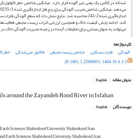
م
اندازه‌گیری شده 242/2 محاسبه شد. نتایج نشان داد که سطح آل
کند. ادامه پایش کیفیت خاک و همچنین ارزیابی اثرات زیست ‌محیطی فعالیت‌ه
می‌تواند به عنوان مبنایی برای تحقیقات آینده در زمینه مدیریت آلودگی خاک در
کلیدواژه‌ها
آلودگی
فلزات‌سنگین
شاخص‌ زیست محیطی
فاکتور غنی‌شدگی
خطر اک
20.1001.1.25886851.1404.10.4.3.5
عنوان مقاله
English
ils around the Zayandeh Rood River in Isfahan
نویسندگان
English
Earth Sciences, Shahrekord University, Shahrekord, Iran
nd Earth Sciences, Shahrekord University, Shahrekord, Iran