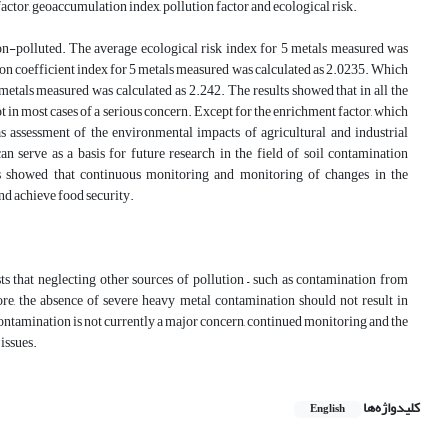
factor, geoaccumulation index, pollution factor and ecological risk.
non-polluted. The average ecological risk index for 5 metals measured was
tion coefficient index for 5 metals measured was calculated as 2.0235. Which
etals measured was calculated as 2.242. The results showed that in all the
ot in most cases of a serious concern. Except for the enrichment factor, which
as assessment of the environmental impacts of agricultural and industrial
can serve as a basis for future research in the field of soil contamination
ors showed that continuous monitoring and monitoring of changes in the
and achieve food security.
ests that neglecting other sources of pollution – such as contamination from
ore, the absence of severe heavy metal contamination should not result in
ontamination is not currently a major concern, continued monitoring and the
issues.
کلیدواژه‌ها
English