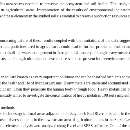
 this area seems essential to preserve the ecosystem and soil health. This study 
n agricultural areas. Interpretation of the results of environmental indicat
 of these elements in the studied soils is essential to preserve production resources 
concerning nature of these results, coupled with the limitations of the data, sugg
er and pesticides used in agriculture – could lead to further problems. Furtherm
timal soil and water management in the region. Ultimately, although heavy metal c
sustainable agricultural practices remain essential to prevent future environmental 
in soil are known as a very important pollutant and can be absorbed by plants and 
 the health and life of living organisms. Heavy metals are stable and accumulated i
od chain. Then they penetrate the human body through food. Heavy metals can be 
is study aimed to investigate the concentration of heavy metals in 108 soil samples
d methods
a includes agricultural areas adjacent to the Zayandeh Rud River in Isfahan in th
nts of river sediments in the downstream area of agricultural lands in the Sajzi
of the element analysis were analyzed using Excel and SPSS software. One of the 