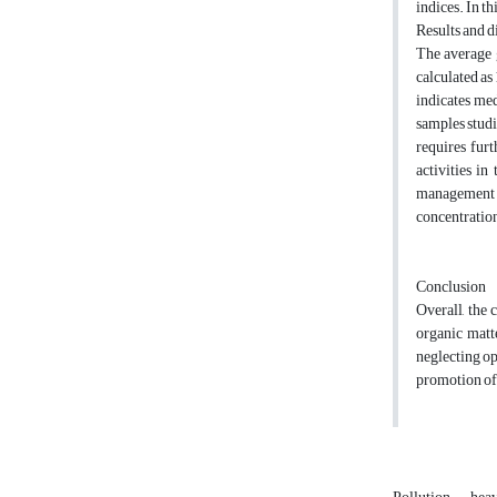
indices. In t
Results and d
The average 
calculated as
indicates med
samples studi
requires fur
activities in
management i
concentration
Conclusion
Overall, the 
organic matt
neglecting op
promotion of 