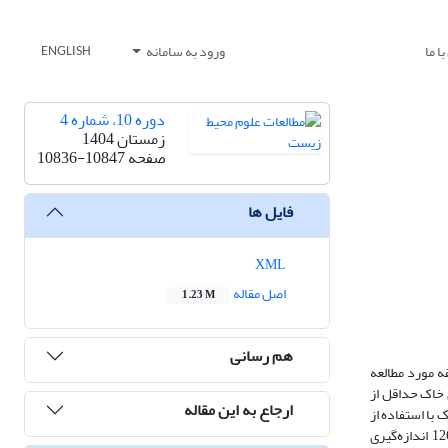
ا ما
ورود به سامانه
ENGLISH
دوره 10، شماره 4
زمستان 1404
صفحه
10836-10847
فایل ها
XML
اصل مقاله
1.23 M
هم رسانی
ه مورد مطالعه
 خاک حداقل از
ارجاع به این مقاله
با استفاده از
شاخص‌های آلودگی شامل: فاکتور غنی‌شدگی، شاخص زمین‌انباشتگی، فاکتورآلودگی و خطر اکولوژیکی پرداخته شد. میانگین شاخص ژئوشیمیایی برای پنج فلز 126/0 اندازه‌گیری