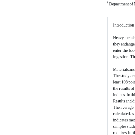
3
Department of N
Introduction
Heavy metals 
they endanger
enter the fo
ingestion. Th
Materials an
The study are
least 108 poi
the results 
indices. In t
Results and d
The average 
calculated as
indicates med
samples studi
requires fur