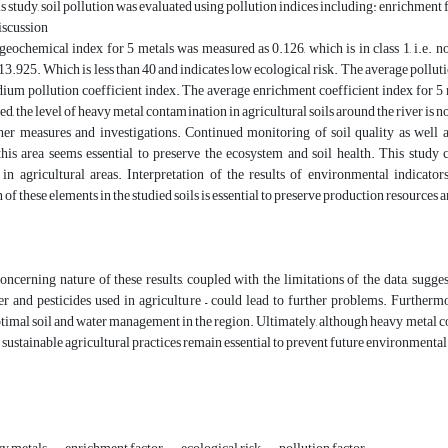
his study, soil pollution was evaluated using pollution indices including: enrichment 
iscussion
geochemical index for 5 metals was measured as 0.126, which is in class 1, i.e. 
 13.925. Which is less than 40 and indicates low ecological risk. The average pollu
ium pollution coefficient index. The average enrichment coefficient index for 5 m
ed, the level of heavy metal contamination in agricultural soils around the river is n
ther measures and investigations. Continued monitoring of soil quality as well 
 this area seems essential to preserve the ecosystem and soil health. This study 
n agricultural areas. Interpretation of the results of environmental indicat
 of these elements in the studied soils is essential to preserve production resources 
concerning nature of these results, coupled with the limitations of the data, sugg
er and pesticides used in agriculture – could lead to further problems. Furtherm
timal soil and water management in the region. Ultimately, although heavy metal c
sustainable agricultural practices remain essential to prevent future environmental 