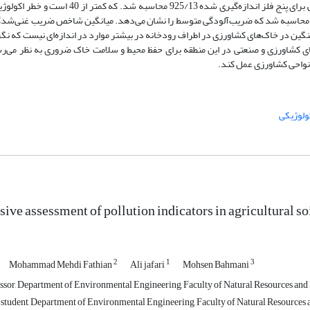
شدکه در کلاس یک یعنی غیر آلوده قرار دارد. میانگین شاخص خطر اکولوژیکی برای پنج فلز اندازه‌گ
ی‌دهد. میانگین شاخص ضریب‌ آلودگی برای پنج فلز اندازه‌گیری شده 0235/2 محاسبه شد که ضریب‌آلودگی متوسط را نشان می‌دهد. میانگین شاخص ضری
ودگی فلزات‌سنگین در خاک‌های کشاورزی در اطراف رودخانه در بیشتر موارد در اندازه‌ای نیست که ن
ای کشاورزی و صنعتی در این منطقه برای حفظ محیط و سلامت خاک ضروری به نظر می‌رس
 نواحی کشاورزی عمل کند.
ولوژیکی
ve assessment of pollution indicators in agricultural so
2
1
3
Mohammad Mehdi Fathian
Ali jafari
Mohsen Bahmani
ssor, Department of Environmental Engineering, Faculty of Natural Resources and 
 student, Department of Environmental Engineering, Faculty of Natural Resources a