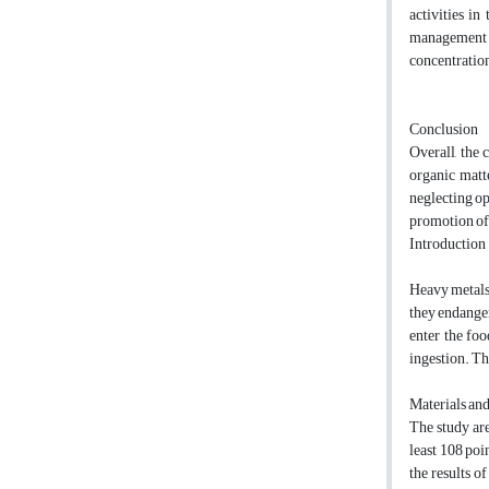
activities in
management i
concentration
Conclusion
Overall, the 
organic matt
neglecting op
promotion of 
Introduction
Heavy metals 
they endanger
enter the fo
ingestion. Th
Materials an
The study are
least 108 poi
the results 