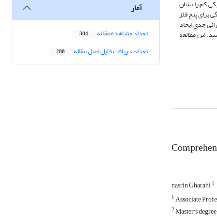
یری شده 925/13 محاسبه شد. که کمتر از 40 است و خطر اکولوژیکی کم را نشان
آمار
ب غنی‌شدگی برای پنج فلز
گرانی جدی ایجاد
تعداد مشاهده مقاله
د. این مطالعه
304
تعداد دریافت فایل اصل مقاله
288
Comprehensi
1
nasrin Gharahi
1
Associate Profe
2
Master's degree