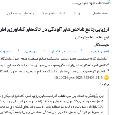
صفحه اصلی
مرور
اطلاعات نشریه
راهنمای نویسندگان
ارزیابی جامع شاخص‌های آلودگی در خاک‌های کشاورزی اطرا
نوع مقاله : مقاله پژوهشی
نویسندگان
1
2
1
نسرین قرهی
محمد‌مهدی فتحیان
علی جعفری
محسن بهم
1
دانشیار گروه مهندسی محیط زیست، دانشکده منابع طبیعی و علوم زمین، دانشگا
2
دانش آموخته کارشناسی ارشد، گروه مهندسی محیط زیست، دانشکده منابع طبیعی
3
دانشیار گروه مهندسی صنایع مبلمان، دانشکده منابع طبیعی و علوم زمین، دانشگ
10.22034/jess.2025.553403.2415
چکیده
این پژوهش با هدف بررسی غلظت فلزات‌سنگین روی، مس، کادمیوم، نیکل و سرب
شامل محدوده‌های کشاورزی همجوار رودخانه زاینده‌ رود در اصفهان و رسوبا
108 نقطه از رسوبات رودخانه در منطقه پایین دست زمین‌های کشاورزی در م