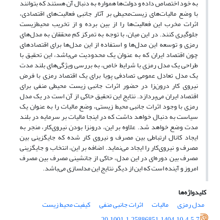
به خود اختصاص داده‌ و دولت‌ها همواره به دنبال آن هستند که بتوانند
با وضع مالیات‌های زیست‌محیطی بر آثار جانبی فعالیت‌های اقتصادی،
اثرات مخرب این فعالیت‌ها را از بین برده و از تخریب محیط‌زیست
جلوگیری کنند. در این میان، با توجه به تمرکز کم محققان به مدل‌های
رمزی و توسعه این مدل‌ها و استفاده از این مدل‌ها برای اقتصادهای
چون اقتصاد ایران که به عنوان یک محدودیت می‌باشد، این تحقیق با
طراحی یک مدل‌ رمزی با شرایط خاص، به بررسی ویژگی‌های بلند مدت
یک مدل تعادل عمومی تصادفی پویا برای یک اقتصاد رمزی با فرض
نیروی کار درون‌زا در حضور اثرات جانبی زیست محیطی منفی برای
اقتصاد ایران می‌پردازد. نتایج این تحقیق حاکی از آن است در یک مدل
رمزی با وجود اثرات جانبی محیط زیستی، وضع مالیات را به عنوان یک
سیاست به دنبال خواهد داشت که در اینجا مالیات بر سرمایه در بلند
مدت وضع خواهد شد. علاوه بر این، درونزا بودن نیروی‌کار، منجر به
ایجاد کانال ارتباطی بین مصرف و نیروی کار شده که جایگزینی بین
مصرف و نیروی‌کار را ایجاد می‌نماید. اضافه بر این، انتخاب و جایگزینی
مصرف بین دوره‌ای در این مدل، حاکی از جانشینی مصرف بین مصرف
امروز و آینده است که این از دیگر نتایج این مدلسازی می‌باشد.
کلیدواژه‌ها
مدل رمزی
مالیات
اثرات جانبی منفی
کیفیت محیط زیست
20.1001.1.25886851.1404.10.4.5.7