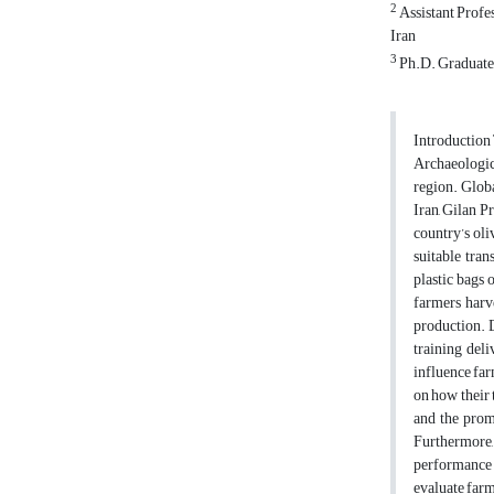
2
Assistant Profe
Iran
3
Ph.D. Graduate 
Introduction The olive tree is one of the earliest domesticated crops in human history and has played an enduring cultural, economic, and nutritional role across civilizations. Archaeological evidence and the presence of centuries-old olive trees from western to northern Iran attest to the long-standing significance of olive cultivation in the region. Globally, olive production spans approximately 11 million hectares, while Iran accounts for nearly 80,000 hectares, producing about 237,000 tons annually. Within Iran, Gilan Province ranks second in cultivated area and is a major contributor to national olive production, with Rudbar County recognized as the historical epicenter of the country’s olive and olive oil industries. The quality and quantity of olive oil are highly dep