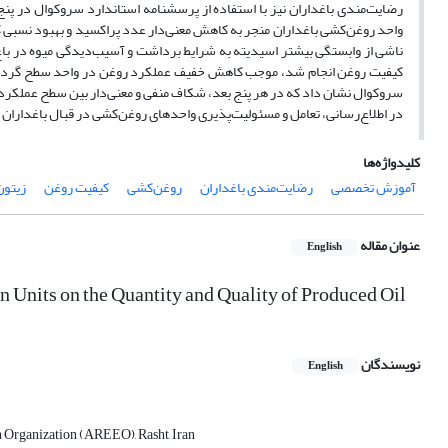
رضایت‌مندی باغداران نیز با استفاده از پرسشنامه استاندارد سروکوال در پنج
واحد روغن‌کشی باغداران منجر به کاهش معنی‌دار عدد پراکسید و بهبود نسبی ک
ناشی از وابستگی بیشتر اسیدیته به شرایط برداشت و آسیب‌دیدگی میوه در با
کیفیت روغن انجام شد، موجب کاهش خفیف عملکرد روغن در واحد سطح گردید 
سروکوال نشان داد که در هر پنج بعد، شکاف منفی و معنی‌دار بین سطح عملکرد و
در اطلاع‌رسانی، تعامل و مسئولیت‌پذیری واحدهای روغن‌کشی در قبال باغداران
کلیدواژه‌ها
آموزش تخصصی
رضایت‌مندی باغداران
روغن‌کشی
کیفیت روغن
زیتون
عنوان مقاله
English
n Units on the Quantity and Quality of Produced Oil
نویسندگان
English
on Organization (AREEO), Rasht, Iran