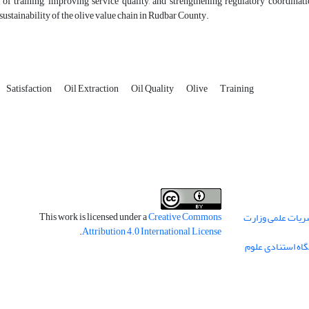
Satisfaction
Oil Extraction
Oil Quality
Olive
Training
This work is licensed under a
Creative Commons
ریات علمی وزارت
.
Attribution 4.0 International License
گاه استنادی علوم