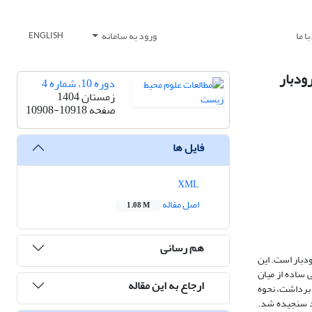
ا ما
ورود به سامانه
ENGLISH
ودبار
دوره 10، شماره 4
زمستان 1404
صفحه
10908-10918
فایل ها
XML
اصل مقاله
1.08 M
هم رسانی
دبار است. این
دفی ساده از میان
ارجاع به این مقاله
مان بهینه برداشت، نحوه
ید سنجیده شد.