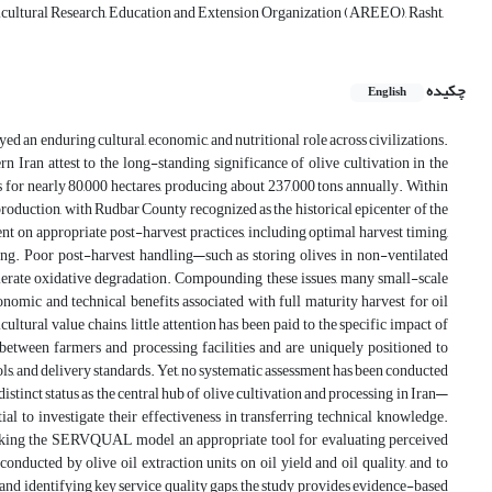
ricultural Research, Education and Extension Organization (AREEO), Rasht,
چکیده
English
an untrained farmers, a difference that reached statistical significance only in the Baghdaran unit. This reduction is attributable to earlier harvesting among trained farmers—a practice known to decrease extraction volume while enhancing oil quality through improved phenolic content and reduced oxidative deterioration. Regarding oil quality, no significant differences emerged in acidity levels between the trained and untrained groups, and all samples met the criteria for virgin olive oil. However, peroxide values were significantly lower among trained farmers in the Baghdaran unit, indicating improved oxidative stability resulting from better post-harvest handling. The lack of comparable improvements in other units suggests variability in training quality, inconsistent reinforcement of recommended practices, or operational shortcomings within processing facilities. Quality classification showed that most oil samples fell within the “ordinary virgin” category. Notably, only trained farmers from the Golestan Zeytoon unit achieved “fine virgin” status, underscoring the combined importance of proper farmer practices and well-maintained extraction infrastructure. The SERVQUAL analysis revealed significant negative gaps across all dimensions—reliability, responsiveness, empathy, assurance, and tangibles—indicating that farmers’ expectations were not met by the services provided. The most substantial gap occurred in responsiveness, reflecting dissatisfaction with the timeliness, clarity, and adequacy of information and assistance provided by staff. This gap suggests weak communication practices, insufficient customer service training, and inadequate managerial oversight. Tangibles, including equipment and physical facilities, also showed negative gaps, pointing to a need for modernization and better maintenance. Taken together, the findings highlight the complex interplay between farmer behavior, training effectiveness, and extraction unit performance. While training has demonstrable potential to improve oil quality, its impact remains limited unless complemented by improvements in operational management, staff competencies, and standardized service protocols. The absence of a formal oversight mechanism further exacerbates inconsistencies among extraction units, limiting the effectiveness of decentralized, non-governmental extension services. Conclusion This study demonstrates that olive oil extraction units in Rudbar County possess significant potential to enhance both oil quality and farmer satisfaction through well-designed training and improved service delivery. Training contributed to measurable improvements in peroxide values within at least one unit, confirming the effectiveness of practices such as timely harvesting, proper fruit handling, and reduced post-harvest delays. Although earlier harvesting led to a modest decline in oil yield, the resulting improvements in oil quality—and the potential for higher-value classification—suggest an overall benefit to farmers and the olive value chain. However, the pervasive negative service quality gaps across all SERVQUAL dimensions indicate that current service delivery does not meet farmers’ expectations. The most critical shortcomings relate to responsiveness, including the timeliness and clarity of communication and staff willingness to assist. These deficiencies, if unaddressed, may erode farmers’ trust in extraction units and reduce participation in oil extraction activities, potentially shifting production toward lower-value table olives. To improve outcomes, extraction units must adopt a more integrated approach that aligns technical training with managerial reforms and stronger service orientation. Establishing a formal cooperative or industry association could provide the oversight needed to ensure consistent service delivery standards. Regular monitoring by provincial food and drug authorities—particularly during the oil extraction season—would help ensure compliance with technical and sanitary requirements. Introducing a differentiated pricing system based on oil quality could further incentivize farmers and extraction units to adopt best practices. Overall, enhancing the effectiveness of training, improving service quality, and strengthening regulatory coordination will contribute significantly to upgrading the performance, economic viability, and sustaina