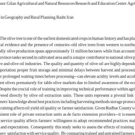
ssor, Gilan Agricultural and Natural Resources Research and Education Center, Ag
in Geography and Rural Planning, Rasht, Iran
endent on appropriate post-harvest practices, including optimal harvest timing, suitable transportation, proper fruit storage, and minimal delays between harvest and processing. Poor post-harvest handling—such as storing olives in non-ventilated plastic bags or prolonged waiting times before processing—can elevate acidity levels and accelerate oxidative degradation. Compounding these issues, many small-scale farmers harvest olives prematurely for table olive markets due to limited awareness of the economic and technical benefits associated with full maturity harvest for oil production. Despite the crucial role of training in improving technical performance within agricultural value chains, little attention has been paid to the specific impact of training delivered directly by olive oil extraction units. These units represent a pivotal link between farmers and processing facilities and are uniquely positioned to influence farmers’ knowledge about best practices, including harvesting methods, storage protocols, and delivery standards. Yet, no systematic assessment has been conducted on how their training affects oil yield, oil quality, or farmer satisfaction. Given Rudbar County’s distinct status as the central hub of olive cultivation and processing in Iran—and the prominent role of private extraction units as de facto extension providers—it is essential to investigate their effectiveness in transferring technical knowledge. Furthermore, service quality affects farmers’ willingness to adopt recommended practices, making the SERVQUAL model an appropriate tool for evaluating perceived performance and expectations. Consequently, this study seeks to assess the effects of training conducted by olive oil extraction units on oil yield and oil quality, and to evaluate farmers’ satisfaction with service quality. By comparing trained and untrained farmers and identifying key service quality gaps, the study provides evidence-based insights that can inform more effective extension strategies, strengthen the operational performance of extraction units, and enhance the overall efficiency and competitiveness of the olive value chain in Rudbar County. Materials and methods This research was conducted in Rudbar County, Gilan Province, from 2021 to 2023 to evaluate the effects of training provided by olive oil extraction units on oil quantity, oil quality, and farmer satisfaction. A comparative design was employed, involving a group of farmers who received structured, face-to-face instruction by technicians and operators of the extraction units and a control group with no formal training. Four extraction units with the highest levels of farmer engagement constituted the study population. Sampling followed a two-stage process. First, stratified sampling with proportional allocation was used to determine sample shares for each extraction unit. Second, simple random sampling was employed to select participants within each stratum. Based on the Krejcie–Morgan sampling table, a minimum of 243 farmers was required; ultimately, 243 farmers were included, split evenly between trained and untrained groups. Training sessions lasted approximately two hours and covered optimal harvest timing, recommended fruit handling methods, appropriate delivery intervals, and fundamental oil extraction principles. Oil quantity was measured using yield per hectare and statistically compared between groups using independent-samples t-tests. Oil quality was assessed through laboratory analyses of acidity and peroxide values, following national standards ISIRI 4178 and ISIRI 4179, respectively. Farmers' satisfaction with service quality was evaluated using a 23-item SERVQUAL questionnaire covering reliability, responsiveness, empathy, assurance, and tangibles. Both perceived performance and expectations were rated on five-point Likert scales, and service quality gaps were computed by subtracting performance scores from expectation scores. Content validity was confirmed through expert review using the Content Validity Index (CVI), and reliability was tested via Cronbach’s alpha, which exceeded the minimum threshold of 0.70 for all dimensions. Data were collected on-site at extraction units during the processing season to ensure response accuracy. Analyses included descriptive statistics, independent-samples t-tests, Pearson correlations, and Wilcoxon signed-rank tests using SPSS version 26, with the significance level set at 0.05. Results and discussion Of the 243 participating farmers, 89% were male and most were between 30 and 50 years old. Over half held university degrees and had more than five years of farming experience, suggesting considerable potential for adopting improved production practices. When comparing oil yield, trained farmers consistently produced lower yields th