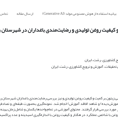
بیانیه استفاده از هوش مصنوعی مولد (Generative AI)
ارسال مقاله
تماس ب
و کیفیت روغن تولیدی و رضایت‌مندی باغداران در شهرستان ر
 کشاورزی، رشت، ایران.
 تحقیقات، آموزش و ترویج کشاورزی، رشت، ایران
 زیتون بر کمیت و کیفیت روغن تولیدی و نیز بررسی رضایت‌مندی باغداران شهرستان رو
 بر پایه دو گروه هدف (آموزش‌دیده) و شاهد (فاقد آموزش) انجام شد. نمونه‌گیری به‌صورت طبقه‌ای و تصا
ندگان چهار واحد فعال روغن‌کشی انجام گرفت و در مجموع 243 باغدار مورد بررسی قرار گرفتند. محتوای آموزشی در تمام واحدها یکسان و شامل ز
وغن با شاخص عملکرد در هکتار و کیفیت روغن با اندازه‌گیری اسیدیته و عدد پراکس