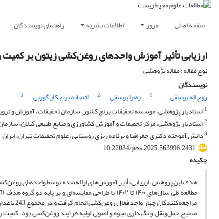
صفحه اصلی
مرور
اطلاعات نشریه
راهنمای نویسندگان
ارزیابی تأثیر آموزش واحدهای روغن‌کشی زیتون بر کمیت 
نوع مقاله : مقاله پژوهشی
نویسندگان
3
2
1
روح اله یوسفی
زهرا یوسفی
افسانه برنجکار گوربی
1
استادیار پژوهشی، موسسه تحقیقات برنج کشور، سازمان تحقیقات، آموزش و ترویج
2
استادیار پژوهشی، مرکز تحقیقات و آموزش کشاورزی و منابع طبیعی گیلان، سازمان
3
دانش آموخته دکتری جغرافیا و برنامه ریزی روستایی، علوم تحقیقات تهران، ایران
10.22034/jess.2025.563996.2431
چکیده
هدف این پژوهش، ارزیابی تأثیر آموزش‌های ارائه‌شده توسط واحدهای روغن‌کشی
مطالعه طی سال‌های ۱۴۰۰ تا ۱۴۰۲ با طراحی مقایسه‌ای و
مراجعه‌کن
صحیح حمل‌ونقل و نگهداری میوه و اصول اولیه فرآیند روغن‌کشی بود. کمیت ر