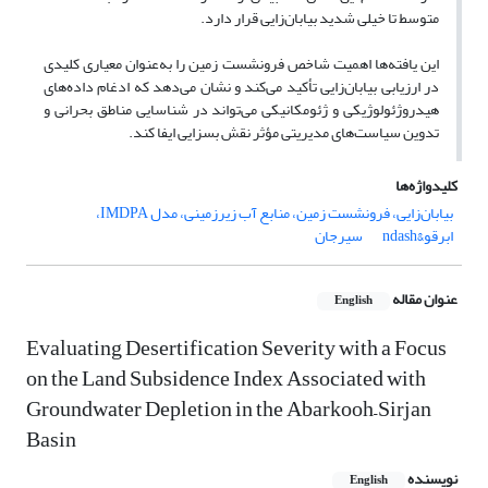
متوسط تا خیلی شدید بیابان‌زایی قرار دارد.
این یافته‌ها اهمیت شاخص فرونشست زمین را به‌عنوان معیاری کلیدی
در ارزیابی بیابان‌زایی تأکید می‌کند و نشان می‌دهد که ادغام داده‌های
هیدروژئولوژیکی و ژئومکانیکی می‌تواند در شناسایی مناطق بحرانی و
تدوین سیاست‌های مدیریتی مؤثر نقش بسزایی ایفا کند.
کلیدواژه‌ها
بیابان‌زایی، فرونشست زمین، منابع آب زیرزمینی، مدل IMDPA،
ابرقو&‌ndash
سیرجان
عنوان مقاله
English
Evaluating Desertification Severity with a Focus
on the Land Subsidence Index Associated with
Groundwater Depletion in the Abarkooh–Sirjan
Basin
نویسنده
English