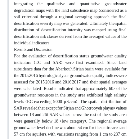
integrating the qualitative and quantitative groundwater
degradation maps with the land subsidence map (considered as a
soil criterion) through a regional averaging approach, the final
desertification severity map was generated. Ultimately, the spatial
distribution of desertification intensity was mapped using final
desertification risk classes derived from the averaged values of the
individual indicators.
Results and Discussion
For the evaluation of desertification status, groundwater quality
indicators (EC and SAR) were first examined. Since land
subsidence data for the Abarkouh–Sirjan basin were available for
the 2015–2016 hydrological year, groundwater quality indices were
assessed for 2015–2016 and 2016–2017, and their spatial averages
were calculated. Results indicated that approximately 60% of the
groundwater resources in the study area exhibited high salinity
levels (EC exceeding 5,000 μS/cm). The spatial distribution of
SAR revealed that, except for Sirjan and Ghotrooyeh playas (values
between 18 and 26), SAR values across the rest of the study area
were generally below 18 (low category). The regional average
groundwater level decline was about 54 cm for the entire area and
57 cm for aquifers, with variations ranging from 1 cm to 237 cm