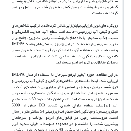
شاخص‌های ارزیابی بیابان‌زایی، تمرکز بر عوامل اقلیمی، خاکی و پوشش
گیاهی بوده و فرونشست زمین کمتر به‌عنوان شاخصی مستقل در نظر
گرفته شده است.
رویکردهای نوین ارزیابی بیابان‌زایی تلاش کرده‌اند با ترکیب شاخص‌های
کمی و کیفی آب زیرزمینی—مانند افت سطح آب، هدایت الکتریکی و
نسبت جذب سدیم—با داده‌های فرونشست زمین، تصویری جامع‌تر از
تخریب سرزمین ارائه دهند. در این چارچوب، مدل‌هایی مانند IMDPA
و نسخه‌های توسعه‌یافته آن، با لحاظ کردن فرونشست به‌عنوان معیار
کلیدی، امکان بازنگری در طبقه‌بندی شدت بیابان‌زایی و شناسایی
دقیق‌تر مناطق بحرانی را فراهم می‌سازند.
در این مطالعه، حوزه آبخیز ابرقو–سیرجان با استفاده از مدل IMDPA
ارزیابی شد. ابتدا نقشه‌های شاخص‌های کمی و کیفی آب زیرزمینی و
فرونشست زمین تهیه و بر اساس خطر بیابان‌زایی طبقه‌بندی شدند.
سپس با تلفیق این نقشه‌ها از طریق میانگین منطقه‌ای، نقشه نهایی
شدت بیابان‌زایی به دست آمد. نتایج نشان داد حدود 60 درصد منابع
آب زیرزمینی منطقه دارای شوری شدید (EC بیش از 5000
میکروزیمنس) و میانگین افت سطح آب زیرزمینی 54 سانتی‌متر در سال
است. فرونشست زمین در آبخوان‌های ابرقو، بوانات و سرچاهان
بیشترین شدت را داشته و در محدوده متوسط تا خیلی شدید قرار
دارد. نقشه نهایی نشان داد بیش از 90 درصد منطقه در طبقات شدت