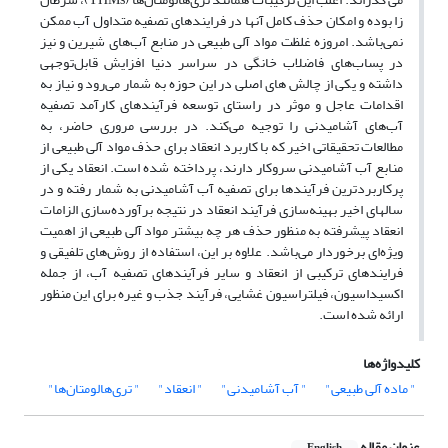
زا بوده و امکان حذف کامل آنها در فرایندهای تصفیه متداول آب ممکن
نمی‌باشد. امروزه غلظت مواد آلی طبیعی در منابع آب‌های شیرین و نیز
در پساب‌های فاضلاب خانگی در سراسر دنیا افزایش قابل‌توجهی
داشته و یکی از چالش های اصلی در این حوزه به شمار می‌رود و نیاز به
اقدامات عاجل و موثر در راستای توسعه فرآیندهای کارآمد تصفیه
آب‌های آشامیدنی را توجیه می‌کند. در بررسی مروری حاضر، به
مطالعات تحقیقاتی اخیر که با کاربرد انعقاد برای حذف مواد آلی طبیعی از
منابع آب آشامیدنی سروکار دارند، پرداخته شده است. انعقاد یکی از
پرکاربردترین فرآیندها برای تصفیه آب آشامیدنی به شمار رفته و در
سالهای اخیر بهینه‌سازی فرآیند انعقاد در نتیجه برآورده‌سازی الزامات
انعقاد پیشرفته به منظور حذف هر چه بیشتر مواد آلی طبیعی از اهمیت
ویژه‌ای برخوردار می‌باشد. علاوه بر این، استفاده از روش‌های تلفیقی و
فرایندهای ترکیبی از انعقاد و سایر فرآیندهای تصفیه آب، از جمله
اکسیداسیون، فیلتراسیون غشایی، فرآیند جذب و غیره برای این منظور
ارائه شده است.
کلیدواژه‌ها
" ماده آلی طبیعی"
" آب آشامیدنی"
" انعقاد"
" تری‌هالومتان‌ها"
عنوان مقاله