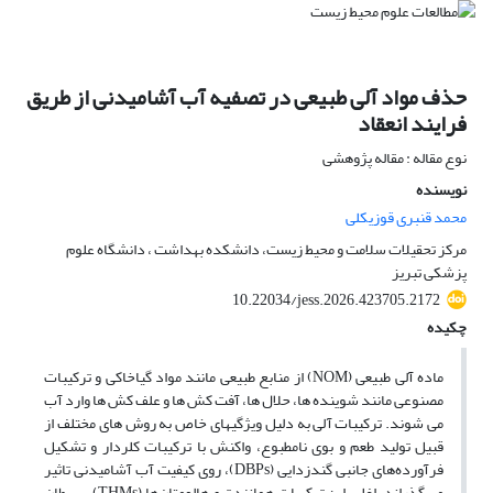
حذف مواد آلی طبیعی در تصفیه آب آشامیدنی از طریق
فرایند انعقاد
نوع مقاله : مقاله پژوهشی
نویسنده
محمد قنبری قوزیکلی
مرکز تحقیلات سلامت و محیط زیست، دانشکده بهداشت ، دانشگاه علوم
پزشکی تبریز
10.22034/jess.2026.423705.2172
چکیده
ماده آلی طبیعی (NOM) از منابع طبیعی مانند مواد گیاخاکی و ترکیبات
مصنوعی مانند شوینده ها، حلال ها، آفت کش ها و علف کش ها وارد آب
می شوند. ترکیبات آلی به دلیل ویژگیهای خاص به روش های مختلف از
قبیل تولید طعم و بوی نامطبوع، واکنش با ترکیبات کلردار و تشکیل
فرآورده‌های جانبی گندزدایی (DBPs)، روی کیفیت آب آشامیدنی تاثیر
می گذراند. اغلب این ترکیبات همانند تری‌هالومتان‌ها (THMs)، سرطان