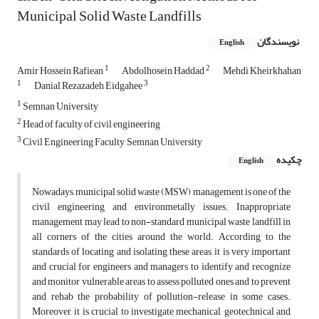
Municipal Solid Waste Landfills
نویسندگان
English
1
2
Amir Hossein Rafiean
Abdolhosein Haddad
Mehdi Kheirkhahan
1
3
Danial Rezazadeh Eidgahee
1
Semnan University
2
Head of faculty of civil engineering
3
Civil Engineering Faculty, Semnan University
چکیده
English
Nowadays, municipal solid waste (MSW) management is one of the
civil engineering and environmetally issues. Inappropriate
management may lead to non-standard municipal waste landfill in
all corners of the cities around the world. According to the
standards of locating and isolating these areas, it is very important
and crucial for engineers and managers to identify and recognize
and monitor vulnerable areas to assess polluted ones and to prevent
and rehab the probability of pollution-release in some cases.
Moreover, it is crucial to investigate mechanical, geotechnical and