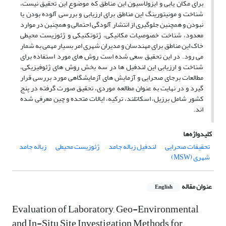
برای مکان یابی و ایزولاسیون این مناطق که موضوع این تحقیق نیست،
شناخت و مونیتورینگ این مناطق برای ارزیابی و بررسی آلوده بودن یا
نبودن و همچنین جلوگیری از انتشار آلودگی احتمالی و همچنین در موارد
معدود، شناخت خصوصیات مکانیکی، ژئوتکنیکی و ژئوزیست محیطی
خاک این مناطق برای مهندسان و مدیران شهری امر بسیار مهمی به شمار
می رود. در این تحقیق سعی شده است روش های مورد استفاده برای
شناخت و ارزیابی این لندفیل ها در سه بخش روش های ژئوفیزیکی،
مطالعات برجای صحرایی و آزمایش های آزمایشگاهی مورد بررسی قرار
گیرد و در نهایت به عنوان مطالعه موردی، تحقیق صورت گرفته در پنج
کشور شامل برزیل، اسکاتلند، ترکیه، ایالات متحده و چین معرفی شده
اند.
کلیدواژه‌ها
تحقیقات صحرایی
لندفیل زباله جامد
ژئوزیست محیطی
زباله جامد
شهری (MSW)
عنوان مقاله
English
Evaluation of Laboratory, Geo-Environmental
and In-Situ Site Investigation Methods for