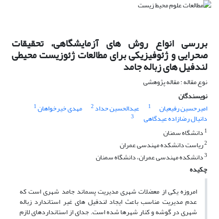
بررسی انواع روش های آزمایشگاهی، تحقیقات
صحرایی و ژئوفیزیکی برای مطالعات ژئوزیست محیطی
لندفیل های زباله جامد
نوع مقاله : مقاله پژوهشی
نویسندگان
1
2
1
امیرحسین رفیعیان
عبدالحسین حداد
مهدی خیرخواهان
3
دانیال رضازاده عیدگاهی
1
دانشگاه سمنان
2
ریاست دانشکده مهندسی عمران
3
دانشکده مهندسی عمران، دانشگاه سمنان
چکیده
امروزه یکی از معضلات شهری مدیریت پسماند جامد شهری است که
عدم مدیریت مناسب باعث ایجاد لندفیل های غیر استاندارد زباله
شهری در گوشه و کنار شهرها شده است. جدای از استانداردهای لازم