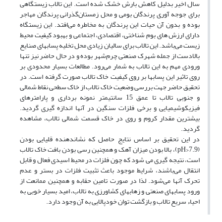
سال اخیر بدلیل کاهش بارش خشک شده است. این تالاب زیستگاهی
برای جوجه آوری پرندگان بومی و محل زمستان‌گذرانی پرندگان مهاجر
بوده و بدون آن حیات این پرندگان به مخاطره می‌افتد. این زیستگاه
دارای ارزش های بوم شناختی، اقتصادی، اجتماعی و بهبود کیفیت محیط
زیست می‌باشد. این تالاب برای سالیان زیادی محل تخلیه پسابهای صنایع
بالادست از جمله شهرک صنعتی چرم‌شهر بوده و در حال حاضر نیز تنها
ورودی مهم به این تالاب به شمار می‌رود. مطالعات بسیار محدودی بر
روی تاثیر این پسابها بر روی کیفیت خاک تالاب صورت گرفته است. در
تحقیق حاضر جهت بررسی وضعیت خاک تالاب از خاک سطحی نقاط شمالی
و جنوبی تالاب تا عمق 15 سانتیمتر نمونه برداری و پارامترهای
فیزیکوشیمیایی و برخی فلزات سنگین در آنها اندازه گیری گردید.
بیشترین مقدار کروم و روی در خاک قسمت شمالی تالاب، مشاهده
گردید.
در این تحقیق بر اساس نتایج حاصل که نشاندهنده قلیایی بودن
(pH>7.9)، بالا بودن میزان آهک و همچنین رسی بودن بافت خاک تالاب
است، نتیجه گیری می شود که چون فلزات در محیط اسیدی فعال و قابل
انتقال می‌باشند، شرایط موجود باعث تثبیت فلزات در بستر و عدم
تحرک آنها می‌شود. لذا در صورت تامین حقابه و همچنین ممانعت از
ورود پسابهای صنعتی و زهابهای کشاورزی به تالاب، امید بسیار خوبی به
احیاء سریع تالاب و بازگشت توان خودپالایی به آن وجود دارد.