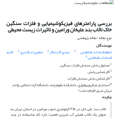
بررسی پارامترهای فیزیکوشیمیایی و فلزات سنگین
خاک تالاب بند علیخان ورامین و تاثیرات زیست محیطی
نوع مقاله : مقاله پژوهشی
نویسندگان
3
2
1
اعظم السادات طباطبایی
مهدی گندمکار
صغری اسکندری
اکرم
4
السادات طباطبایی
1
مسئول بخش سنجش فلزات سنگین
2
کارشناس پایش
3
کارشناس بخش سنجش فلزات
4
استادیار میکروبیولوژی، دانشکده علوم پایه، دانشگاه آزاد اسلامی، واحد
تهران شرق (قیام دشت)
چکیده
تالاب بند علی خان در ۳۵ کیلومتری جنوب ورامین در استان تهران به
عنوان یک تالاب فصلی آب شیرین اهمیت دارد که متاسفانه در چند