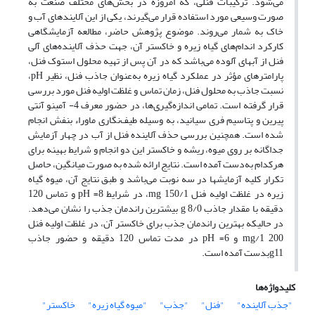
می‌شود. ترکیبات فنلی، که امروزه در بخش‌های مختلف صنعت به
صورت وسیعی مورد استفاده قرار می‌گیرند، یکی از این آلایند‌های آب و
خاک به شمار می‌روند. موضوع پژوهش حاضر، مطالعه آزمایشگاهی
کارکرد اندام‌های گیاه زیره و خاکستر آن، جهت حذف آلاینده‌های آلی
فنل از آبهای آلوده می‌باشد که در آن پس از تهیه محلول استوک فنل،
پارامترهای مؤثر در عملکرد گیاه زیره به‌عنوان جاذب فنل، نظیر pH،
نسبت جاذب به محلول فنل، زمان تماس و غلظت اولیه فنل مورد بررسی
قرار گرفته است. تمامی اندازه‌گیری‌ها، در حضور معرف 4- آمینو آنتی
پیرین و پتاسیم فری سیانید، به وسیله طیف‌نگاری ماوراء بنفش انجام
شده است. همچنین بررسی حذف آلاینده فنل از آب در چهار آزمایش
جداگانه بر روی میوه، ریشه و خاکستر این دو انجام و شرایط بهینه برای
هرکدام به‌دست آمده است. نتایج ارائه شده به صورت میانگین، حاصل
تکرار کلیه آزمایشها در سه نوبت می‌باشد و طبق نتایج آن، میوه گیاه
زیره در غلظت اولیه فنل 1/mg 150، در شرایط 8= pH و تماس 120
دقیقه با مقدار جاذب g 8/0 بیشترین راندمان جذب را نشان می‌دهد.
در حالیکه بهترین راندمان جذب برای خاکستر آن، در غلظت اولیه فنل
mg/1 200 و 6= pH در مدت تماس 120 دقیقه و حضور جاذب
g11بدست آمده است.
کلیدواژه‌ها
"جذب آلاینده"
"فنل"
"جذب"
"میوه گیاه زیره"
خاکستر"