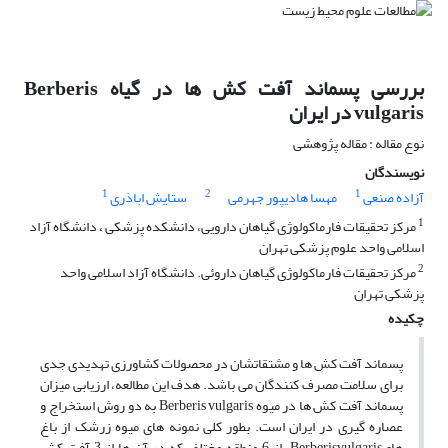
بررسی پسماند آفت کش ها در گیاه Berberis
vulgaris در ایران
نوع مقاله : مقاله پژوهشی
نویسندگان
1
2
1
آزاده صنعی
مهسا هادیپور جهرمی
ستایش اباذری
1
مرکز تحقیقات فارماکولوژی گیاهان دارویی، دانشکده پزشکی ، دانشگاه آزاد
اسلامی واحد علوم پزشکی تهران
2
مرکز تحقیقات فارماکولوژی گیاهان داروئی. دانشگاه آزاد اسلامی واحد
پزشکی تهران
چکیده
پسماند آفت کش ها و مشتقاتشان در محصولات کشاورزی تهدیدی جدی
برای سلامت مصرف کنندگان می باشد. هدف این مطالعه، ارزیابی میزان
پسماند آفت کش ها در میوه Berberis vulgaris به دو روش استخراج و
عصاره گیری در ایران است. بطور کلی نمونه های میوه زرشک از باغ
هایBerberisvulgaris از 6 منطقه مختلف که در آن ها از 3 آفت کش