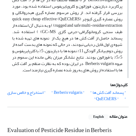
پرکاربرد دیازینون، فوزالون و کلروپایریفوس استفاده شده بود، مورد
بررسی قرار گرفته اند. از روش مرسوم عصاره گیری هیدروالکلی و
روش عصاره گیری کیوچر (QuEChERS) quick easy cheap effective
rugged and safe multi-residue extraction) ) و به دنبال آن استفاده از
طیف سنجی کروماتوگرافی-جرمی گازی GC-MS) ) استفاده شد.
پسماند حاصل از آفت کش ها در هیچ یک از نمونه های تهیه شده با
شیوه ی اول قابل ردیابی نبودند، در حالی که نمونه های بدست آمده از
روش دوم بیانگر آلودگی 11% نمونه ها با دیازینون، 5٪ با کلرپایریفوس و
5/5٪ با فوزالون بودند. نتایج نشانگر میزان باقی مانده این سموم در
میوه Berberis vulgaris در ایران بوده که به نظارت منظم بر آفت کش
ها با استفاده از روش های به روز شده عصاره گیری نیازمند است.
کلیدواژه‌ها
" پسماند آفت کش ها "
" Berberis vulgaris "
" استخراج و خالص سازی
" QuEChERS"
"
عنوان مقاله
English
Evaluation of Pesticide Residue in Berberis