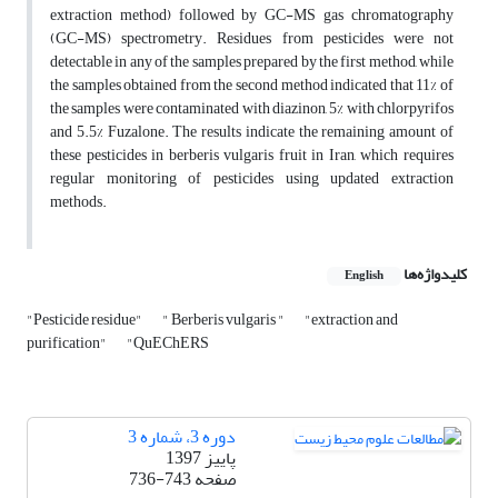
extraction method) followed by GC-MS gas chromatography
(GC-MS) spectrometry. Residues from pesticides were not
detectable in any of the samples prepared by the first method, while
the samples obtained from the second method indicated that 11% of
the samples were contaminated with diazinon, 5% with chlorpyrifos
and 5.5% Fuzalone. The results indicate the remaining amount of
these pesticides in berberis vulgaris fruit in Iran, which requires
regular monitoring of pesticides using updated extraction
methods.
کلیدواژه‌ها
English
"Pesticide residue"
" Berberis vulgaris "
"extraction and
purification"
"QuEChERS
دوره 3، شماره 3
پاییز 1397
صفحه
736-743