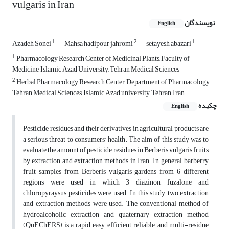
vulgaris in Iran
نویسندگان
English
1
2
1
Azadeh Sonei
Mahsa hadipour jahromi
setayesh abazari
1
Pharmacology Research Center of Medicinal Plants, Faculty of
Medicine, Islamic Azad University, Tehran Medical Sciences
2
Herbal Pharmacology Research Center, Department of Pharmacology,
Tehran Medical Sciences, Islamic Azad university, Tehran, Iran
چکیده
English
Pesticide residues and their derivatives in agricultural products are
a serious threat to consumers' health. The aim of this study was to
evaluate the amount of pesticide residues in Berberis vulgaris fruits
by extraction and extraction methods in Iran. In general, barberry
fruit samples from Berberis vulgaris gardens from 6 different
regions were used in which 3 diazinon, fuzalone and
chloropyraysus pesticides were used. In this study, two extraction
and extraction methods were used. The conventional method of
hydroalcoholic extraction and quaternary extraction method
(QuEChERS) is a rapid, easy, efficient, reliable, and multi-residue