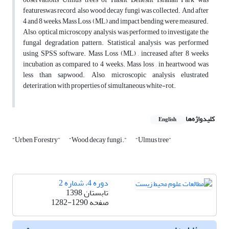
featureswas record, also wood decay fungi was collected. And after
4 and 8 weeks, Mass Loss (ML) and impact bending were measured.
Also, optical microscopy analysis was performed to investigate the
fungal degradation pattern. Statistical analysis was performed
using SPSS software. Mass Loss (ML) , increased after 8 weeks
incubation as compared to 4 weeks. Mass loss , in heartwood was
less than sapwood. Also, microscopic analysis elustrated
deteriration with properties of simultaneous white-rot.
کلیدواژه‌ها
English
“Urben Forestry”
“Wood decay fungi.”
“Ulmus tree”
دوره 4، شماره 2
تابستان 1398
صفحه
1282-1290