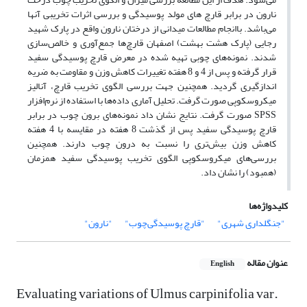
نارون در برابر قارچ های مولد پوسیدگی و بررسی اثرات تخریبی آنها
می‌باشد. باانجام مطالعات میدانی از درختان نارون واقع در پارک شهید
رجایی (پارک هشت بهشت) اصفهان قارچ‌ها جمع‌آوری و خالص‌سازی
شدند. نمونه‌های چوبی تهیه شده در معرض قارچ پوسیدگی سفید
قرار گرفته و پس از 4 و 8 هفته تغییرات کاهش وزن و مقاومت به ضریه
اندازگیری گردید. همچنین جهت بررسی الگوی تخریب قارچ، آنالیز
میکروسکوپی صورت گرفت. تحلیل آماری داده‌ها با استفاده از نرم‌افزار
SPSS صورت گرفت. نتایج نشان داد نمونه‌های برون چوب در برابر
قارچ پوسیدگی سفید پس از گذشت 8 هفته در مقایسه با 4 هفته
کاهش وزن بیش‌تری را نسبت به درون چوب دارند. همچنین
بررسی‌‌های میکروسکوپی الگوی تخریب پوسیدگی سفید همزمان
(همبود) را نشان داد.
کلیدواژه‌ها
"جنگلداری شهری"
"قارچ پوسیدگی‌چوب"
"نارون"
عنوان مقاله
English
Evaluating variations of Ulmus carpinifolia var.