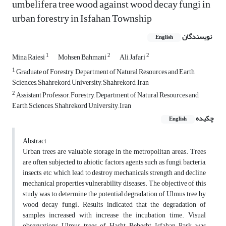
umbelifera tree wood against wood decay fungi in
urban forestry in Isfahan Township
نویسندگان
English
1
2
2
Mina Raiesi
Mohsen Bahmani
Ali Jafari
1
Graduate of Forestry, Department of Natural Resources and Earth
Sciences, Shahrekord University, Shahrekord, Iran
2
Assistant Professor, Forestry, Department of Natural Resources and
Earth Sciences, Shahrekord University, Iran
چکیده
English
Abstract
Urban trees are valuable storage in the metropolitan areas. Trees
are often subjected to abiotic factors agents such as fungi, bacteria,
insects, etc, which lead to destroy mechanicals strength and decline
mechanical properties vulnerability diseases. The objective of this
study was to determine the potential degradation of Ulmus tree by
wood decay fungi. Results indicated that the degradation of
samples increased with increase the incubation time. Visual
observations Ulmus trees of Hasht Behesht Isfahan Park was