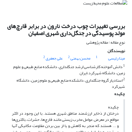
بررسی تغییرات چوب درخت نارون در برابر قارچ‌های
مولد پوسیدگی در جنگل‌داری شهری اصفهان
نوع مقاله : مقاله پژوهشی
نویسندگان
2
2
1
مینا رئیسی
محسن بهمنی
علی جعفری
1
دانش آموخته کارشناسی ارشد جنگلداری، دانشکده منابع طبیعی و علوم
زمین، دانشگاه شهرکرد،ایران
2
استادیار گروه جنگلداری، دانشکده منابع طبیعی و علوم زمین، دانشگاه
شهرکرد
چکیده
چکیده
درختان از ذخایر ارزشمند مناطق شهری هستند. با این وجود در اکثر
مواقع در معرض عوامل مخرب زیستی مانند قارچ‌ها، حشرات، باکتری‌ها
و ... هستند که منجر به کاهش و یا از بین بردن مقاومت مکانیکی آنها
می‌شود. هدف از این مطالعه بررسی میزان و الگوی تخریب چوب درخت