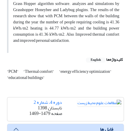
Grass Hopper algorithm software. analyzes and simulations by
Grasshopper, Honeybee and Ladybug plugins. The results of the
research show that, with PCM, between the walls of the building
during the year, the number of people requiring cooling is 41.36
kWh/m2, heating is 44.77 kWh/m2, and the building power
consumption is 41.36 kWh/m2. Also, Improved thermal comfort
and improved personal satisfaction.
کلیدواژه‌ها
English
“PCM”
“Thermal comfort”
“energy efficiency optimization”
“educational buildings”
دوره 4، شماره 2
تابستان 1398
1469-1479
صفحه
فایل ها