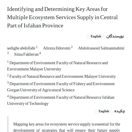
Identifying and Determining Key Areas for
Multiple Ecosystem Services Supply in Central
Part of Isfahan Province
نویسندگان
English
1
2
sedighe abdollahi
Alireza Ildoromi
Abdolrassoul Salmanmahini
3
4
Sima Fakheran
1
Department of Environment, Faculty of Natural Resource and
Environment, Malayer University
2
Faculty of Natural Resource and Environment, Malayer University
3
Department of Environment, Faculty of Fishery and Environment,
Gorgan University of Agricutural Science
4
Department of Environment, Faculty of Natural Resource, Isfahan
University of Technology
چکیده
English
Mapping key areas for ecosystem service supply is essential for the
development of strategies that will ensure their future supply,