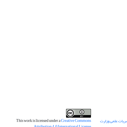
This work is licensed under a
Creative Commons
ریات علمی وزارت
.
Attribution 4.0 International License