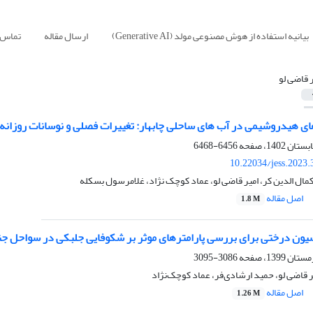
بیانیه استفاده از هوش مصنوعی مولد (Generative AI)
ارسال مقاله
تماس ب
ر قاضی لو
های هیدروشیمی در آب های ساحلی چابهار: تغییرات فصلی و نوسانات روزانه
6456-6468
10.22034/jess.2023
مال الدین کر، امیر قاضی لو، عماد کوچک نژاد، غلامرسول بسکله
اصل مقاله
1.8 M
سیون درختی برای بررسی پارامترهای موثر بر شکوفایی جلبکی در سواحل ج
3086-3095
ر قاضی لو، حمید ارشادی‌فر، عماد کوچک‌نژاد
اصل مقاله
1.26 M