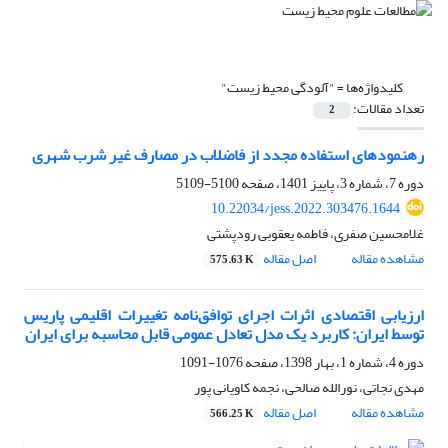
کلیدواژه‌ها =
"آلودگی محیط زیست"
تعداد مقالات:
2
رهنمودهای استفاده مجدد از فاضلاب در مصارف غیر شرب شهری
دوره 7، شماره 3، پاییز 1401، صفحه
5100-5109
10.22034/jess.2022.303476.1644
غلامحسین صفری، فاطمه یعقوبی رودپشتی
مشاهده مقاله
اصل مقاله
575.63 K
ارزیابی اقتصادی اثرات اجرای توافق‌نامه تغییرات اقلیمی پاریس
توسط ایران: کاربرد یک مدل تعادل عمومی قابل محاسبه برای ایران
دوره 4، شماره 1، بهار 1398، صفحه
1076-1091
مهدی نجاتی، نورالله صالحی، نجمه کاویانی پور
مشاهده مقاله
اصل مقاله
566.25 K