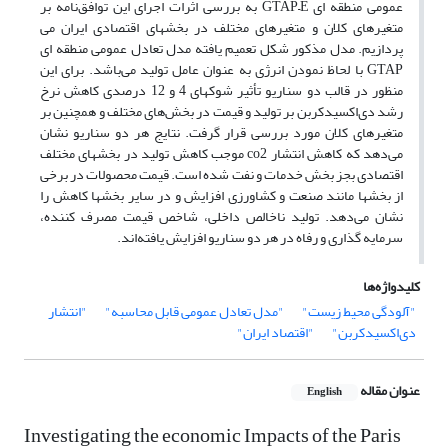
عمومی منطقه ای GTAP–E به بررسی اثرات اجرای این توافق‌نامه بر
متغیر‌های کلان و متغیرهای مختلف در بخشهای اقتصادی ایران می
پردازیم. مدل مذکور شکل تعمیم یافته مدل تعادل عمومی منطقه ای
GTAP با لحاظ نمودن انرژی به عنوان عامل تولید می‌باشد. برای این
منظور در قالب دو سناریو تأثیر شوکهای 4 و 12 درصدی کاهش نرخ
رشد دی‌اکسید‌کربن بر تولید و قیمت در بخش‌های مختلف و همچنین بر
متغیر‌های کلان مورد بررسی قرار گرفت. نتایج هر دو سناریو نشان
می‌دهد که کاهش انتشار co2 موجب کاهش تولید در بخشهای مختلف
اقتصادی بجز بخش خدمات و نفت شده است. قیمت محصولات در برخی
از بخشها مانند صنعت و کشاورزی افزایش و در سایر بخشها کاهش را
نشان می‌دهد. تولید ناخالص داخلی، شاخص قیمت مصرف کننده،
سرمایه گذاری و رفاه در هر دو سناریو افزایش یافته‌اند.
کلیدواژه‌ها
"آلودگی محیط زیست"
"مدل تعادل عمومی قابل محاسبه"
"انتشار
دی‌اکسید‌کربن"
"اقتصاد ایران"
عنوان مقاله
English
Investigating the economic Impacts of the Paris