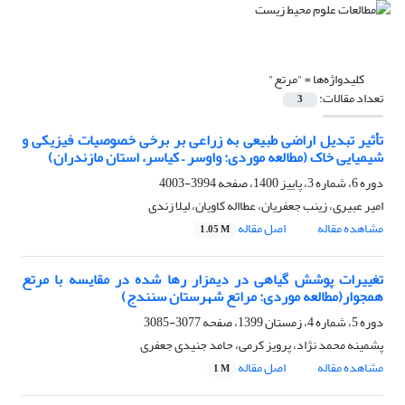
کلیدواژه‌ها =
"مرتع"
تعداد مقالات:
3
تأثیر تبدیل اراضی طبیعی به زراعی بر برخی خصوصیات فیزیکی و
شیمیایی خاک (مطالعه موردی: واوسر – کیاسر، استان مازندران)
دوره 6، شماره 3، پاییز 1400، صفحه
3994-4003
امیر عبیری، زینب جعفریان، عطااله کاویان، لیلا زندی
مشاهده مقاله
اصل مقاله
1.05 M
تغییرات پوشش گیاهی در دیمزار رها شده‌ در مقایسه با مرتع
همجوار(مطالعه موردی: مراتع شهرستان سنندج)
دوره 5، شماره 4، زمستان 1399، صفحه
3077-3085
پشمینه محمد نژاد، پرویز کرمی، حامد جنیدی جعفری
مشاهده مقاله
اصل مقاله
1 M