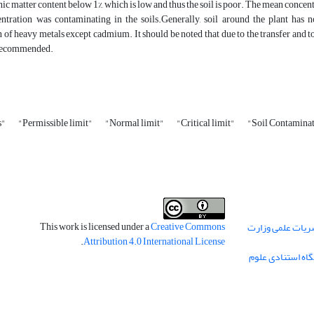
ic matter content below 1%, which is low and thus the soil is poor. The mean concent
entration was contaminating in the soils.Generally, soil around the plant has n
 of heavy metals except cadmium. It should be noted that due to the transfer and to
s recommended.
s"
"Permissible limit"
"Normal limit"
"Critical limit"
"Soil Contamina
This work is licensed under a
Creative Commons
ریات علمی وزارت
.
Attribution 4.0 International License
گاه استنادی علوم