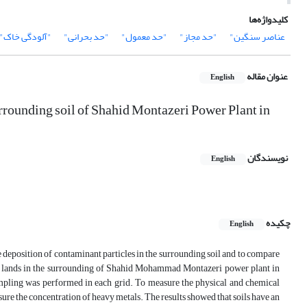
کلیدواژه‌ها
عناصر سنگین"
"حد مجاز"
"حد معمول"
"حد بحرانی"
"آلودگی خاک"
عنوان مقاله
English
urrounding soil of Shahid Montazeri Power Plant in
نویسندگان
English
چکیده
English
e deposition of contaminant particles in the surrounding soil and to compare
e of lands in the surrounding of Shahid Mohammad Montazeri power plant in
 sampling was performed in each grid. To measure the physical and chemical
ure the concentration of heavy metals. The results showed that soils have an