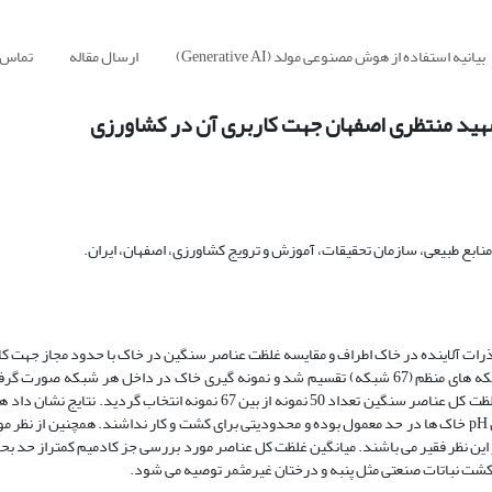
بیانیه استفاده از هوش مصنوعی مولد (Generative AI)
ارسال مقاله
تماس ب
شهید منتظری اصفهان جهت کاربری آن در کشاورزی
ابع طبیعی، سازمان تحقیقات، آموزش و ترویج کشاورزی، اصفهان، ایران.
 آلاینده در خاک اطراف و مقایسه غلظت عناصر سنگین در خاک با حدود مجاز جهت کا
زمین اطراف نیروگاه شهید محمد منتظری اصفهان به اجرا در آمد. منطقه به شبکه های منظم (67 شبکه) تقسیم شد و نمونه گیری خاک در داخل هر 
گیری خصوصیات فیزیکی و شیمیایی خاک، تعداد 12 نمونه و برای اندازه گیری غلظت کل عناصر سنگین تعداد 50 نمونه از بین 67 نمون
خاکها با توجه به میزان متوسط آن که برابر 13/2 دسی زیمنس بر متر بود. میزان pH خاک ها در حد معمول بوده و محدودیتی برای کشت و کار نداشند. همچنی
یزان آن کم بوده و از این نظر فقیر می باشند. میانگین غلظت کل عناصر مورد بررسی جز کادمیم کمتراز حد 
 کشت نباتات صنعتی مثل پنبه و درختان غیرمثمر توصیه می شود.