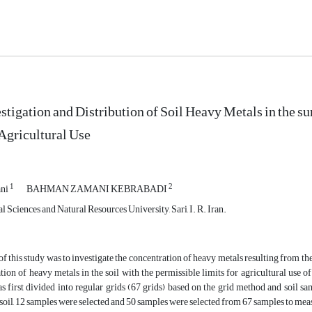
estigation and Distribution of Soil Heavy Metals in the s
 Agricultural Use
1
2
ani
BAHMAN ZAMANI KEBRABADI
l Sciences and Natural Resources University, Sari, I. R. Iran.
f this study was to investigate the concentration of heavy metals resulting from th
tion of heavy metals in the soil with the permissible limits for agricultural us
as first divided into regular grids (67 grids) based on the grid method and soil
 soil, 12 samples were selected and 50 samples were selected from 67 samples to meas