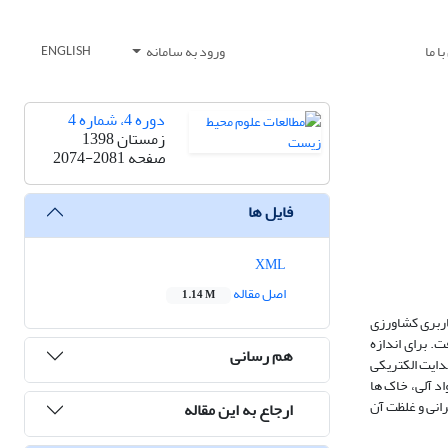
ا ما
ورود به سامانه
ENGLISH
دوره 4، شماره 4
زمستان 1398
صفحه
2074-2081
فایل ها
XML
اصل مقاله
1.14 M
ربری کشاورزی
شبکه صورت گرفت. برای اندازه
هم رسانی
ه انتخاب گردید. نتایج نشان داد هدایت الکتریکی
ن از نظر مواد آلی، خاک ها
بحرانی و غلظت آن
ارجاع به این مقاله