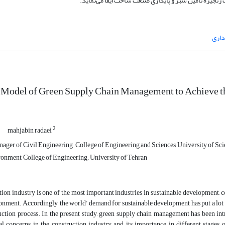
نگهداری سبز و لجستیک معکوس نقشی شایان توجه در چار
پاید
Model of Green Supply Chain Management to Achieve th
2
mahjabin radaei
ger of Civil Engineering , College of Engineering and Sciences, University of Sci
onment, College of Engineering , University of Tehran
ion industry is one of the most important industries in sustainable development, 
ment. Accordingly, the world’ demand for sustainable development has put a lot of
ruction process. In the present study, green supply chain management has been i
 concerns in the construction industry and its importance in different stages of