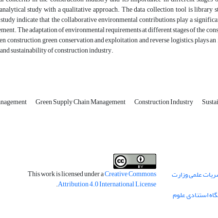
analytical study with a qualitative approach. The data collection tool is library
e study indicate that the collaborative environmental contributions play a signifi
ent. The adaptation of environmental requirements at different stages of the constru
een construction, green conservation and exploitation and reverse logistics, plays a
d sustainability of construction industry.
anagement
Green Supply Chain Management
Construction Industry
Sustai
This work is licensed under a
Creative Commons
اخذ درجه "علمی"
.
Attribution 4.0 International License
نمایه سازی مقالا