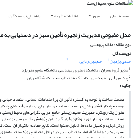
راهنمای نویسندگان
اطلاعات نشریه
مرور
صفحه اصلی
یره تأمین سبز در دستیابی به صنعت ساخت و ساز پایدار
نوع مقاله : مقاله پژوهشی
نویسندگان
2
1
مهجبین ردایی
مهدی یزدیان
1
مدیر گروه عمران ، دانشکده علوم ومهندسی دانشگاه علم و هنر یزد
2
پردیس فنی - مهندسی - دانشکده محیط زیست - دانشگاه تهران
چکیده
از مهمترین صنایع در بحث توسعه پایدار به شمار می‌رود. تقاضای جهان برای
جاد کرده است. در مطالعه پیش‌رو سعی شده است، مدیریت زنجیره تأمین سبز به
 معرفی شود و اهمیت مدیریت زنجیره تأمین سبز در مراحل مختلف فعالیت‌های
. ابزار جمع‌آوری اطلاعات، مطالعات کتابخانه‌ای و بررسی منابع مکتوب است.
انه محیط زیست در تسهیل برنامه و اجرای عملیات مدیریت زنجیره تأمین سبز نقش
سبز، طراحی سبز، مدیریت مواد و مصالح سبز، ساخت و ساز سبز، بهره ‌برداری و