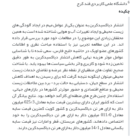
6
دانشگاه علمی کاربردی قند کرج
چکیده
انتشار دی‏اکسیدکربن به عنوان یکی از عوامل مهم در ایجاد آلودگی های
زیست محیطی و ایجاد تغییرات آب و هوایی شناخته شده است به همین
محققان زیادی این موضوع را در مطالعات خود مورد بررسی قرار داده
اند. در این مطالعه تجربی نیز با استفاده مباحث نظری و اطلاعات
کشورهای عضو اوپک در حاشیه خلیج فارس، سعی شده تا با شناسایی
عوامل موثر هزینه نهایی کاهش انتشار دی‏اکسیدکربن به طور دقیق
تخمین زده شود و کاربری و اثر بخشی سیاست ها بهبود یابد. با شناخت
صحیح تفاوت های منطقه‏ای از نقطه نظر عرضه و تقاضای خدمات زیست
محیطی می‏توان اینگونه نتیجه گرفت که برای رسیدن به اهداف کاهش
انتشار در سطح جهان، دستیابی به حالت برد- برد بین ملاحظات زیست
محیطی و منافع اقتصادی و حضور موثرتر کشورها در بازار‏های جهانی،
استفاده از چنین طرح های منطقه ای کارآمد خواهد بود. نتایج بیانگر آن
است که کشور ایران دارای بیشترین قیمت سایه معادل 025/3 میلیون
دلار به ازای هر تن دی‏اکسیدکربن و کشور کویت کمترین قیمت سایه
معادل 011/0 میلیون دلار به ازای هر تن دی‏اکسیدکربن را به خود
اختصاص داده‏اند، کشورهای عربستان، قطر و امارات نیز قیمت سایه
یکسانی معادل 14/1 میلیون دلار به ازای هر تن دی‏اکسیدکربن دارند.