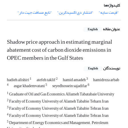
کلیدواژه‌ها
"قیمت سایه"
"انتشار دی اکسیدکربن"
"تابع مسافت جهت دار"
عنوان مقاله
English
Shadow price approach in estimating marginal
abatement cost of carbon dioxide emissions in
OPEC members in the Gulf States
نویسندگان
English
1
2
3
hadieh alishiri
atefeh taklif
hamid amadeh
hamidreza arbab
4
5
6
asgar khademvatani
seyedhossein sajadifar
1
Graduate of Oil and Gas Economics, Allameh Tabatabaie University
2
Faculty of Economy, University of Alameh Tababie, Teharn, Iran
3
Faculty of Economy, University of Alameh Tababie, Tehran, Iran
4
Faculty of Economy, University of Alameh Tababie, Tehran, Iran
5
Department of Energy Economics and Management. Petroleum