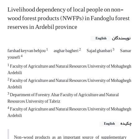
Livelihood dependency of local people on non-
wood forest products (NWFPs) in Fandoglu forest
reserves in Ardebil province
نویسندگان
English
1
2
3
farshad keyvan behjou
asghar bagheri
Sajad ghanbari
Samar
4
yousefi
1
Faculty of Agriculture and Natural Resources, University of Mohaghegh
Ardebili
2
Faculty of Agriculture and Natural Resources, University of Mohaghegh
Ardebili
3
Department of Forestry, Ahar Faculty of Agriculture and Natural
Resources, University of Tabriz
4
Faculty of Agriculture and Natural Resources, University of Mohaghegh
Ardebili
چکیده
English
Non-wood products as an important source of supplementary