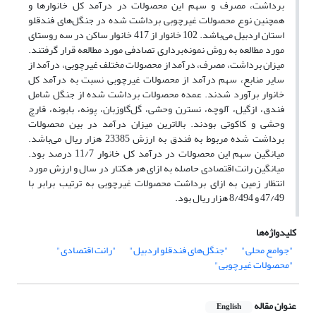
برداشت، مصرف و سهم این محصولات در درآمد کل خانوارها و
همچنین نوع محصولات غیرچوبی برداشت شده در جنگل‌های فندقلو
استان اردبیل می‌باشد. 102 خانوار از 417 خانوار ساکن در سه روستای
مورد مطالعه به روش نمونه‌برداری تصادفی مورد مطالعه قرار گرفتند.
میزان برداشت، مصرف، درآمد از محصولات مختلف غیرچوبی، درآمد از
سایر منابع، سهم درآمد از محصولات غیرچوبی نسبت به درآمد کل
خانوار برآورد شدند. عمده محصولات برداشت شده از جنگل شامل
فندق، ازگیل، آلوچه، نسترن وحشی، گل‌گاوزبان، پونه، بابونه، قارچ
وحشی و کاکوتی بودند. بالاترین میزان درآمد در بین محصولات
برداشت شده مربوط به فندق به ارزش 23385 هزار ریال می‌باشد.
میانگین سهم این محصولات در درآمد کل خانوار 11/7 درصد بود.
میانگین رانت اقتصادی حاصله به ازای هر هکتار در سال و ارزش مورد
انتظار زمین به ازای برداشت محصولات غیرچوبی به ترتیب برابر با
47/49 و 8/494 هزار ریال بود.
کلیدواژه‌ها
"جوامع محلی"
"جنگل‌های فندقلو اردبیل"
"رانت اقتصادی"
"محصولات غیرچوبی"
عنوان مقاله
English