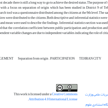
st decade, there is still a long way to go to achieve the desired status.The purpose of
ith a focus on separation of origin, which has been studied in District 9 of Teh
arch tool was a questionnaire distributed among the citizens at the 9th level.The
ires were distributed to the citizens.Both descriptive and inferential statistics were
 and mean were used to describe the findings. Inferential statistics section was use
d that the correlation coefficient between public participation and production an
pendent variable changes are due to independent variables, indicating the role of cit
AGEMENT
Separation from origin . PARTICIPATION
TEHRAN CITY
This work is licensed under a
Creative Commons
ریات علمی وزارت
.
Attribution 4.0 International License
گاه استنادی علوم