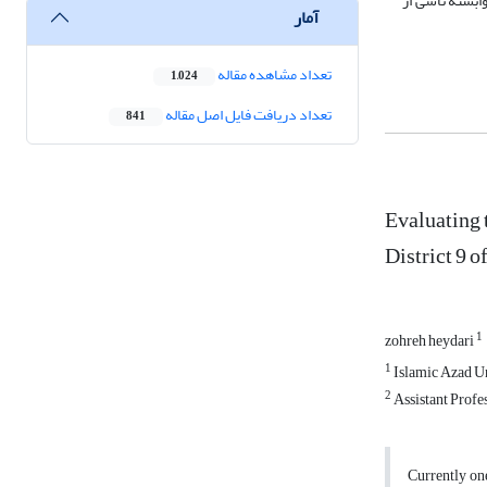
 که نشان می دهد که 65 درصد از تغییرات متغیر وابسته ناشی از
آمار
تعداد مشاهده مقاله
1,024
تعداد دریافت فایل اصل مقاله
841
Evaluating 
District 9 o
1
zohreh heydari
1
Islamic Azad U
2
Assistant Profe
Currently on