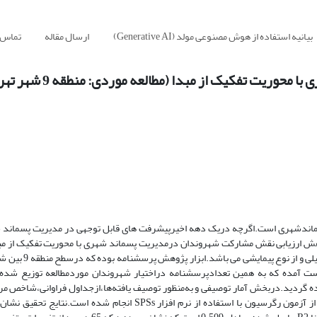
بیانیه استفاده از هوش مصنوعی مولد (Generative AI)
ارسال مقاله
تماس ب
یت تفکیک از مبدا (مطالعه موردی: منطقه 9 شهر تهران)
ماندشهری است.اگرچه دریک دهه اخیرپیشرفت های قابل توجهی در مدیریت پسماند 
وهش ارزیابی نقش مشارکت شهروندان درمدیریت پسماند شهری با محوریت تفکیک از مب
درمنطقه 9تهران موردبررسی قرار گرفته است.روش این
جم نمونه تحقیق با استفاده از فرمول کوکران تعداد383نفربدست آمده که به همین تعدادپرسشنامه دراختیار شهروندان موردمطالعه تو
فاده گردید.دربخش آمار توصیفی و به‌منظور توصیف یافته‌ها،ازجداول فراوانی،شاخص مر
بهره گرفته شد.در بخش آمار استنباطی نیز به‌منظور بررسی معنی دار بودن از آزمون رگرسیون با استفاده از نرم افزار Ss