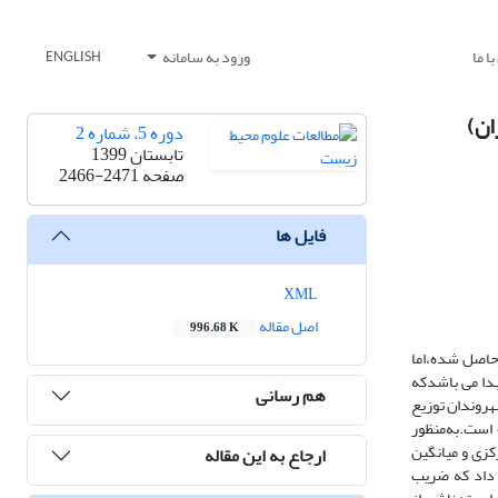
ا ما
ورود به سامانه
ENGLISH
دوره 5، شماره 2
تابستان 1399
صفحه
2466-2471
فایل ها
XML
اصل مقاله
996.68 K
حاصل شده،اما
دا می باشدکه
هم رسانی
 پژوهش توصیفی – تحلیلی و از نوع پیمایشی می باشد.ابزار پژوهش پرسشنامه بوده که درسطح منطقه 9 بین شهروندان توزیع
زیع شده است.به‌منظور
کزی و میانگین
ارجاع به این مقاله
SP انجام شده است.نتایج تحقیق نشان داد که ضریب