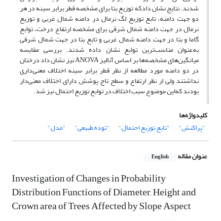
شدند. نتایج نشان دادکه توزیع بتا برای مشخصه قطر برابر سینه در هر
دو جهت دامنه، تابع توزیع لگ نرمال در دامنه شمال غربی و توزیع
نرمال در جهت دامنه شمال شرقی برای مشخصه ارتفاع درخت، توابع
گاما و بتا در جهت دامنه شمال غربی و تابع بتا در جهت شمال شرقی
به‌عنوان مناسب‌ترین توابع نشان داده شدند. بررسی مقایسه
میانگین‌های مشخصه‌ها بر اساس آنالیز ANOVA نیز نشان داد درختان
در دو دامنه مورد مطالعه از نظر قطر برابر سینه اختلاف معنی‌داری
نداشتند ولی ار نظر ارتفاع و سطح تاج پوشش دارای اختلاف معنی‌دار
بودند که‌این موضوع سبب اختلاف در توابع توزیع احتمال نیز شد.
کلیدواژه‌ها
"پراکنش"
"تابع توزیع احتمال"
"توده طبیعی"
"مدل"
عنوان مقاله
English
Investigation of Changes in Probability
Distribution Functions of Diameter, Height and
Crown area of Trees Affected by Slope Aspect