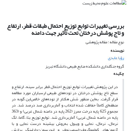
بررسی تغییرات توابع توزیع احتمال طبقات قطر، ارتفاع
و تاج پوشش درختان تحت تأثیر جهت دامنه
نوع مقاله : مقاله پژوهشی
نویسنده
رؤیا عابدی
گروه جنگلداری دانشکده منابع طبیعی دانشگاه تبریز
چکیده
در این پژوهش تغییرات توابع توزیع احتمال قطر برابر سینه، ارتفاع و
سطح تاج پوشش درختان در توده‌های طبیعی ارسباران مورد مطالعه
قرار گرفت. به‌این منظور شش هکتار از توده‌های خالص‌این گونه در
منطقه‌ای کاملاً حفاظت شده انتخاب و آماربرداری صد درصد شد. در
مجموع 625 پایه درخت ممرز (262 پایه در دامنه شمال غربی) و (363
پایه در دامنه شمال غربی) آماربرداری شد. توابع توزیع بتا، گاما، لگ
نرمال، نرمال، نمایی و ویبول به‌روش بیشینه درست نمایی و با
آزمون‌های کولموگروف-اسمیرنوف و اندرسون-دارلینگ برازش