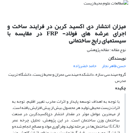
میزان انتشار دی اکسید کربن در فرایند ساخت و
اجرای عرشه های فولاد- FRP در مقایسه با
سیستمهای رایج ساختمانی
نوع مقاله : مقاله پژوهشی
نویسندگان
حسن طاهر نجار
حامد خضرزاده
گروه مهندسی سازه، دانشکده مهندسی عمران و محیط زیست، دانشگاه تربیت
مدرس
چکیده
با توجه به اهداف توسعه پایدار و اثرات مخرب تغییر اقلیم، توجه به
اثرات زیست محیطی تولید هر محصول بیش از پیش افزایش یافته است.
از مهمترین عوامل موثر در مقدار انتشار دی‌اکسیدکربن در صنعت
ساختمان وزن ساختمان است. در این پژوهش، تحلیل چرخه عمر
(LCA) ساختمان‌ها در مرحله تولید وفرآوری مواد و مصالح انجام شده و
اثرات آن مورد بررسی قرار گرفته است. بدین منظور اثرات کاهش وزن