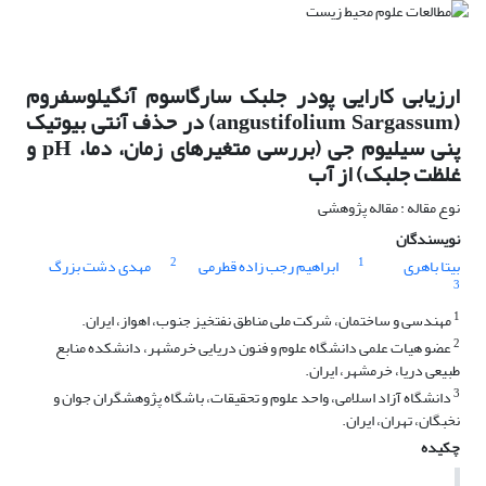
ارزیابی کارایی پودر جلبک سارگاسوم آنگیلوسفروم
(angustifolium Sargassum) در حذف آنتی بیوتیک
پنی سیلیوم جی (بررسی متغیرهای زمان، دما، pH و
غلظت جلبک) از آب
نوع مقاله : مقاله پژوهشی
نویسندگان
2
1
بیتا باهری
ابراهیم رجب زاده قطرمی
مهدی دشت بزرگ
3
1
مهندسی و ساختمان، شرکت ملی مناطق نفتخیز جنوب، اهواز، ایران.
2
عضو هیات علمی دانشگاه علوم و فنون دریایی خرمشهر، دانشکده منابع
طبیعی دریا، خرمشهر، ایران.
3
دانشگاه آزاد اسلامی، واحد علوم و تحقیقات، باشگاه پژوهشگران جوان و
نخبگان، تهران، ایران.
چکیده