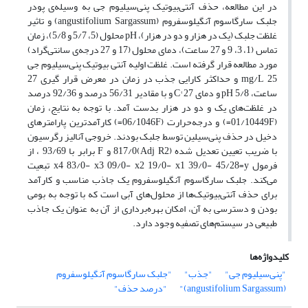
در این مطالعه، حذف آنتی‌بیوتیک پنی‌سیلیوم جی به وسیله‌ی پودر
جلبک سارگاسوم آنگیلوسفروم (angustifolium Sargassum) و تاثیر
غلظت جلبک (یک در هزار و دو در هزار)، pH محلول (5، 5/7 و 5/8)، زمان
تماس (1، 3، 9 و 27 ساعت)، دمای محلول (17 و 27 درجه‌ی سانتی‌گراد)
مورد مطالعه قرار گرفته است. غلظت اولیه آنتی بیوتیک پنی‌سیلیوم جی
mg/L 25 و حداکثر کارایی جذب در زمان در معرض قرار گیری 27
ساعت، pH 5/8 و دمای C° 27 و با مقادیر 56/31 درصد و 92/36 درصد
در غلظت‌های یک و دو در هزار بدست آمد. با توجه به نتایج، زمان
(01/10449F=) و درجه‌حرارت (06/1046F=) کارآمدترین پارامترهای
دخیل در حذف پنی‌سیلین توسط جلبک بودند. خروجی آنالیز رگرسیون
با ضریب تعیین تعدیل شده (Adj R2)817/0 و F برابر با 93/69 ، از
فرمول x4 83/0- x3 09/0- x2 19/0- x1 39/0- 45/28=y تبعیت
می‌کند. جلبک سارگاسوم آنگیلوسفروم یک جاذب مناسب و کارآمد
برای حذف آنتی‌بیوتیک‌ها از محلول‌های آبی است که با توجه به بومی
بودن و دسترسی به آن، امکان بهره‌برداری از آن به عنوان یک جاذب
طبیعی در سیستم‌های تصفیه وجود دارد.
کلیدواژه‌ها
"پنی‌سیلیوم جی"
"جذب"
"جلبک سارگاسوم آنگیلوسفروم
(angustifolium Sargassum)"
"درصد حذف"