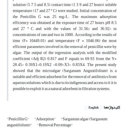
solution (5, 7.5 and 8.5), contact time (1, 3, 9 and 27 hours), soluble
temperature (17 and 27 º C) were studied. Initial concentration of
the Penicillin G was 25 mg/L. The maximum adsorption
efficiency was obtained at the exposure time of 27 hours, pH 8.5
and 27 º C and with the values of 31.56% and 36.92% in
concentrations of one and two in 1000. According to the results of
time (F= 10449.01) and temperature (F = 1046.06) the most
efficient parameters involved in the removal of penicillin were by
algae. The output of the regression analysis with the modified
coefficient (Adj R2) 0.817 and F equals to 69.93, from the Y=
28.45- 0.39X1-0.19X2 -0.09-X3- 0.83X4. The present study
showed that the microalgae (Sargassum Angustifolium) is a
suitable and efficient adsorbent for the removal of antibiotics from
aqueous solutions, which is due to its indigenous and access to it, it is
possible to exploit it as a natural adsorbent in filtration systems.
کلیدواژه‌ها
English
"Penicillin G"
"Adsorption"
"Sargasium algae (Sargassum
angustifolium)"
"Removal Percentage"