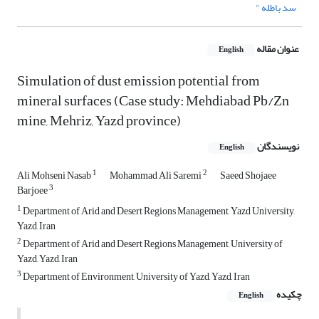
سد باطله "
عنوان مقاله
English
Simulation of dust emission potential from
mineral surfaces (Case study: Mehdiabad Pb/Zn
mine, Mehriz, Yazd province)
نویسندگان
English
1
2
Ali Mohseni Nasab
Mohammad Ali Saremi
Saeed Shojaee
3
Barjoee
1
Department of Arid and Desert Regions Management, Yazd University,
Yazd, Iran
2
Department of Arid and Desert Regions Management, University of
Yazd, Yazd, Iran
3
Department of Environment, University of Yazd, Yazd, Iran
چکیده
English