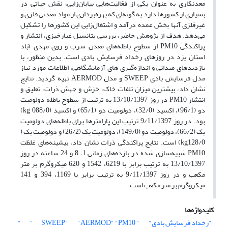
معدنکاری به عنوان یکی از فعّالیت‌هایی بیابان‌زایی، نقش حیاتی در
بسیاری از کشورها دارد به گونه‌ای که بهره‌برداری از مواد معدنی فلزی و
غیر‌فلزی آنها بخش عمده درآمد و اشتغال‌زایی این کشورها را تشکیل
می‌دهد. هدف از پژوهش حاضر، بررسی پتانسیل غبارخیزی، انتشار و
پراکندگی PM10 از سطوح باطله‌های معدن سرب و روی مهدی آباد
استان یزد در روزهای رخداد فرسایش بادی است. بدین منظور، با
بازدیدهای میدانی و اندازه‌گیری های آزمایشگاهی، اطلاعات مورد نیاز
مدل فرسایش بادی SWEEP و مدل AERMOD تهیه گردید. نتایج
نشان داد، بیشترین میزان تلفات خاک، خزش و جهش ذرات، تعلیق و
انتشار PM10 در روز 13/10/1397 به ترتیب از سطوح باطله دولومیت
دو (96/1)، اکسید (32/0)، دولومیت دو (65/1) و اکسید (kg 088/0)
بود. در روز 9/11/1397 ترتیب این پارامترها برای باطله‌های دولومیت
یک (66/2)، دولومیت دو (149/0)، دولومیت یک (26/2) و دولومیت یک (
kg128/0) است. نتایج پراکندگی ذرات نشان داد، بیشینه‌های غلظت
PM10 شبیه‌سازی شده در بازده‌های زمانی 1، 8 و 24 ساعته در روز
13/10/1397 به ترتیب برابر با 6219، 1542 و 620 میکروگرم بر متر
مکعب و در روز 9/11/1397 به ترتیب برابر با 1169، 394 و 141
میکروگرم بر متر مکعب است.
کلیدواژه‌ها
"رخداد فرسایش بادی"
" SWEEP"
"PM10"
"AERMOD"
"