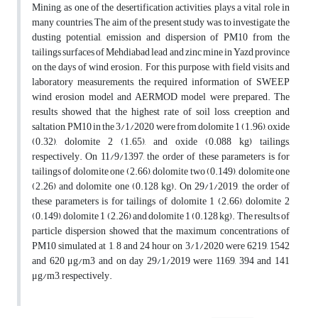
Mining, as one of the desertification activities, plays a vital role in
many countries, The aim of the present study was to investigate the
dusting potential, emission and dispersion of PM10 from the
tailings surfaces of Mehdiabad lead and zinc mine in Yazd province
on the days of wind erosion. For this purpose, with field visits and
laboratory measurements, the required information of SWEEP
wind erosion model and AERMOD model were prepared. The
results showed that the highest rate of soil loss, creeption and
saltation, PM10 in the 3/1/2020 were from dolomite 1 (1.96), oxide
(0.32), dolomite 2 (1.65), and oxide (0.088 kg) tailings,
respectively. On 11/9/1397, the order of these parameters is for
tailings of dolomite one (2.66), dolomite two (0.149), dolomite one
(2.26) and dolomite one (0.128 kg). On 29/1/2019, the order of
these parameters is for tailings of dolomite 1 (2.66), dolomite 2
(0.149), dolomite 1 (2.26) and dolomite 1 (0.128 kg). The results of
particle dispersion showed that the maximum concentrations of
PM10 simulated at 1, 8 and 24 hour on 3/1/2020 were 6219, 1542
and 620 μg/m3 and on day 29/1/2019 were 1169, 394 and 141
μg/m3, respectively.