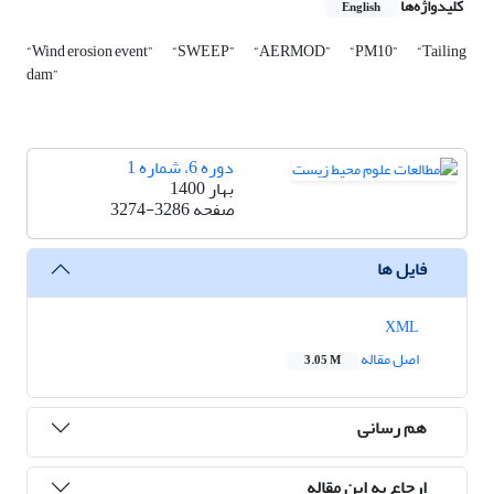
کلیدواژه‌ها
English
“Wind erosion event”
“SWEEP”
“AERMOD”
“PM10”
“Tailing
dam”
دوره 6، شماره 1
بهار 1400
صفحه
3274-3286
فایل ها
XML
اصل مقاله
3.05 M
هم رسانی
ارجاع به این مقاله