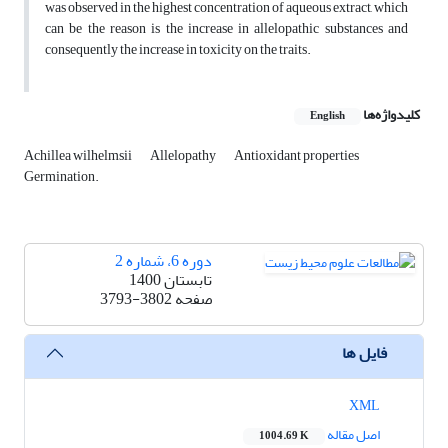
was observed in the highest concentration of aqueous extract, which
can ‎be the reason is the increase in allelopathic substances and
consequently the increase in toxicity ‎on the traits.
کلیدواژه‌ها
English
Achillea wilhelmsii
Allelopathy
Antioxidant properties
Germination.‎
دوره 6، شماره 2
تابستان 1400
صفحه
3793-3802
فایل ها
XML
اصل مقاله
1004.69 K