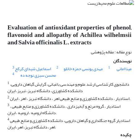
Evaluation of antioxidant properties of phenol,
flavonoid and allopathy of Achillea wilhelmsii
and Salvia officinalis L. extracts
نوع مقاله : مقاله پژوهشی
نویسندگان
3
2
1
مینا امانی
مهدی یونسی حمزه خانلو
اسماعیل شیدای کرکج
4
محسن سبزی نوجه ده
1
دانشجوی کارشناسی ارشد علوم و مهندسی باغبانی، گرایش گیاهان دارویی،
دانشکده کشاورزی، دانشگاه تبریز، تبریز، ایران
2
استادیار ، دانشکده کشاورزی و منابع طبیعی اهر ، دانشگاه تبریز ، اهر ، ایران.
3
استادیار ، گروه مرتع و آبخیزداری ، دانشکده کشاورزی و منابع طبیعی ،
دانشگاه ارومیه ، ارومیه ، ایران.
4
استادیار گروه جنگلداری و گیاهان دارویی، دانشکده کشاورزی و منابع طبیعی
اهر، دانشگاه تبریز، اهر، ایران;
چکیده