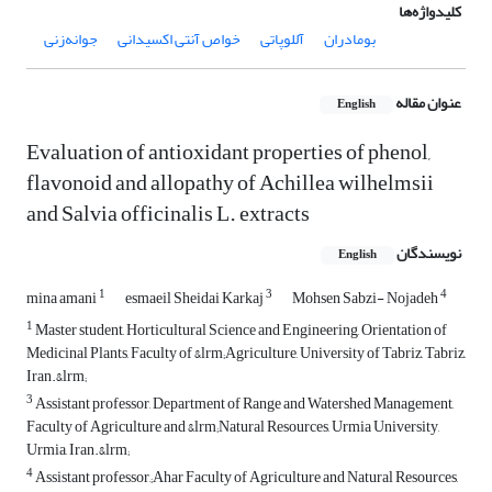
کلیدواژه‌ها
بومادران
آللوپاتی
خواص آنتی اکسیدانی
جوانه‌زنی
عنوان مقاله
English
Evaluation of antioxidant properties of phenol,
flavonoid and allopathy of ‎Achillea wilhelmsii
and Salvia officinalis L. extracts
نویسندگان
English
1
3
4
mina amani
esmaeil Sheidai Karkaj
Mohsen Sabzi- Nojadeh
1
Master student, Horticultural Science and Engineering, Orientation of
Medicinal Plants, Faculty of &lrm;Agriculture, University of Tabriz, Tabriz,
Iran.&lrm;
3
Assistant professor, Department of Range and Watershed Management,
Faculty of Agriculture and &lrm;Natural Resources, Urmia University,
Urmia, Iran.&lrm;
4
Assistant professor,;Ahar Faculty of Agriculture and Natural Resources,