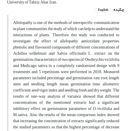
University of Tabriz, Ahar, Iran.
چکیده
English
Allelopathy is one of the methods of interspecific communication
in plant communities, the study ‎of which can help to understand the
interactions of plants. Therefore, this study was conducted ‎to
investigate the effect of allelopathy, antioxidant properties,
phenolic and flavonoid ‎compounds of different concentrations of
Achillea wilhelmsii‏ ‏and Salvia officinalis L. ‎extract on ‎the
germination characteristics of two species of Onobrychis viciifolia
and Medicago sativa ‎in a ‎completely randomized design with 9
treatments, and 5 repetitions were performed in 2018. ‎Measured
parameters included percentage and germination rate, root length,
stem and seedling ‎length, mean germination time, allometric
coefficient, seed vigor index and seedling fresh and ‎dry weight. The
results of one-way analysis of variance showed that different
concentrations of ‎the mentioned extracts had a significant
inhibitory effect on germination parameters of ‎O.viciifolia and
M.sativa. Also, the results of the mean comparison index showed
that increasing ‎the concentration of extracts significantly reduced
the studied parameters, so that the highest ‎percentage of decrease