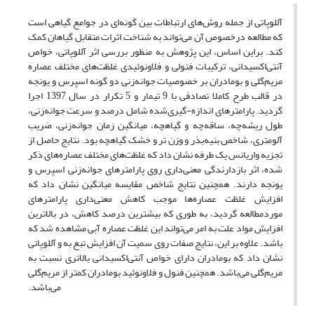
آللوپاتی از جمله روش‌های ارتباطات بین گونه‌ای در جوامع گیاهی است
که مطالعه درخصوص آن می‌تواند به شناخت اثرات متقابل گیاهان کمک
‏کند. براین‌ اساس، این پژوهش به منظور بررسی اثر آللوپاتی، خواص
آنتی‌اکسیدانی، ترکیبات فنولی و فلاونوئیدی غلظت‌های مختلف عصاره
مریم‌گلی و ‏بومادران بر خصوصیات جوانه‌زنی دو گونه اسپرس و یونجه
در قالب طرح کاملا تصادفی با 9 تیمار و 5 تکرار در سال 1397 اجرا
گردید. پارامترهای اندازه-‏گیری‌شده شامل درصد و سرعت جوانه‌زنی،
طول ریشه‌چه، ساقه‌چه و گیاهچه، میانگین زمان جوانه‌زنی، ضریب
آلومتری، شاخص بنیه‌بذر و وزن تر و ‏خشک گیاهچه بود. نتایج حاصل از
تجزیه واریانس یک طرفه نشان داد که غلظت‌های مختلف عصاره‌های ذکر
شده، اثر بازدارندگی معنی‌داری روی ‏پارامترهای جوانه‌زنی اسپرس و
یونجه دارند. همچنین نتایج شاخص مقایسه میانگین نشان داد که
افزایش غلظت عصاره‌ها موجب کاهش معنی‌داری ‏پارامترهای
موردمطالعه گردید، به طوری که بیشترین درصد کاهش، در بالاترین
غلظت عصاره آبی مشاهده شد که‎ ‎این‎ ‎امر می‌تواند‎ ‎به‎ ‎علت‎ ‎افزایش مواد‎
نشان داد که بومادران دارای خواص آنتی‌‌اکسیدانی بالاتری نسبت به
مریم‌گلی ‏می‌باشد. همچنین فنول و فلاونوئید بومادران کمتر از مریم‌گلی
می‌باشد.‏