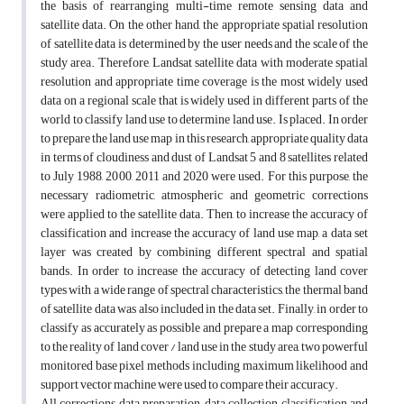
the basis of rearranging multi-time remote sensing data and
satellite data. On the other hand, the appropriate spatial resolution
of satellite data is determined by the user needs and the scale of the
study area. Therefore, Landsat satellite data with moderate spatial
resolution and appropriate time coverage is the most widely used
data on a regional scale that is widely used in different parts of the
world to classify land use to determine land use. Is placed. In order
to prepare the land use map in this research, appropriate quality data
in terms of cloudiness and dust of Landsat 5 and 8 satellites related
to July 1988, 2000, 2011 and 2020 were used. For this purpose, the
necessary radiometric, atmospheric and geometric corrections
were applied to the satellite data. Then, to increase the accuracy of
classification and increase the accuracy of land use map, a data set
layer was created by combining different spectral and spatial
bands. In order to increase the accuracy of detecting land cover
types with a wide range of spectral characteristics, the thermal band
of satellite data was also included in the data set. Finally, in order to
classify as accurately as possible and prepare a map corresponding
to the reality of land cover / land use in the study area, two powerful
monitored base pixel methods including maximum likelihood and
support vector machine were used to compare their accuracy.
All corrections, data preparation, data collection, classification and