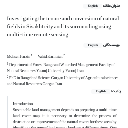
عنوان مقاله
English
Investigating the tenure and conversion of natural
fields in Sisakht city and its surrounding using
multi-time remote sensing
نویسندگان
English
1
2
Mohsen Farzin
Vahid Karimian
1
Department of Forest, Range and Watershed Management, Faculty of
Natural Recourses, Yasouj University, Yasouj, Iran
2
PhD in Rangeland Science, Gorgan University of Agricultural sciences
and Natural Resources, Gorgan, Iran
چکیده
English
Introduction
Sustainable land management depends on preparing a multi-time
land cover map, it is necessary to determine the process of
destruction or improvement of the natural covers for these areas by
identifying the type of land cover / land use at different times. One