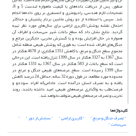
منظور، پس از دریافت داده‌های با کیفیت ماهواره لندست 5 و 8،
تصحیحات لازم هندسی، رادیومتری و اتمسفری بر روی داده‌ها انجام
شد. سپس با استفاده از دو روش ماشین بردار پشتیبان و حداکثر
احتمال نقشه پوشش/کاربری اراضی برای سال‌های مورد نظر تهیه
گردید. نتایج نشان داد که سطح باغات شهر سی‌سخت و اطراف آن
همواره در حال افزایش بوده و با گسترش مخربی، جایگزین مراتع و
جنگل‌‌های اطراف شده است؛ به طوری که پوشش طبیعی منطقه شامل
مجموع سطح جنگل و مرتع، با کاهش 1351 هکتاری، از 4678 هکتار در
سال 1367 به 3327 هکتار در سال 1399 تنزل یافته است. این درحالی
است که سطح باغات از 583 هکتار در سال 1367 به 1331 هکتار در
سال 1399 رسیده است. سطح عرصه‌های طبیعی جنگل و مرتع در
محدوده مورد مطالعه، در طول دوره 32 ساله، حداقل 24 درصد کاهش
یافته و به تصرف انسان درآمده است. مادامی‌که افراد سودجو و
فرصت‌طلب به واگذاری عرصه‌های طبیعی، امید داشته باشند، روند
تخریب و تصرف عرصه‌های طبیعی متوقف نخواهد شد.
کلیدواژه‌ها
" تصرف جنگل و مرتع "
" کاربری اراضی "
" سنجش از دور "
"
سی‌سخت "