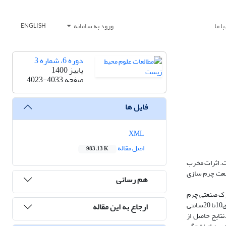
ا ما
ورود به سامانه
ENGLISH
دوره 6، شماره 3
پاییز 1400
صفحه
4023-4033
فایل ها
XML
اصل مقاله
983.13 K
ت. اثرات مخرب
نعت چرم سازی
هم رسانی
شهرک صنعتی چرم
میامی به فلزات سنگین از لحاظ شاخص های غنی شدگی خاک، زمین انباشتگی، ضریب آلودگی و ضریب آلودگی اصلاح شده می‌باشد.برای این منظورنمونه های خاک ازعمق10تا 20سانتی
ارجاع به این مقاله
810.9میکروزیمنس برسانتی متر است .نتایج حاصل از