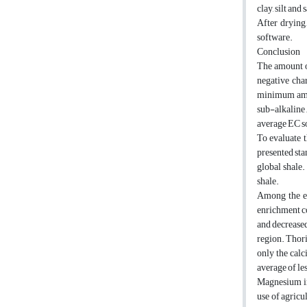
clay, silt and 
After drying
software.
Conclusion
The amount o
negative char
minimum amou
sub-alkaline 
average EC so
To evaluate t
presented sta
global shale.
shale.
Among the el
enrichment co
and decreased
region. Thori
only the calc
average of le
Magnesium in 
use of agricu