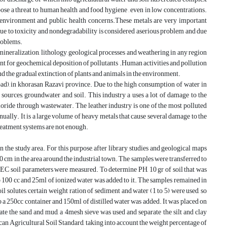
se a threat to human health and food hygiene , even in low concentrations.
he environment and public health concerns.These metals are very important
due to toxicity and nondegradability is considered aserious problem and due
roblems.
 mineralization, lithology, geological processes and weathering in any region
ent for geochemical deposition of pollutants .Human activities and pollution
and the gradual extinction of plants and animals in the environment.
ad), in khorasan Razavi province. Due to the high consumption of water in
r sources, groundwater and soil. This industry a uses a lot of damage to the
oride through wastewater. The leather industry is one of the most polluted
nually. It is a large volume of heavy metals that cause several damage to the
 treatment systems are not enough.
n the study area. For this purpose, after library studies and geological maps
0 cm in the area around the industrial town. The samples were transferred to
EC soil parameters were measured. To determine PH, 10 gr of soil that was
o 100 cc and 25ml of ionized water was added to it. The samples remained in
 solutes, certain weight ration of sediment and water (1 to 5) were used, so
o a 250cc container and 150ml of distilled water was added. It was placed on
ate the sand and mud, a 4mesh sieve was used and separate the silt and clay
can Agricultural Soil Standard, taking into account the weight percentage of