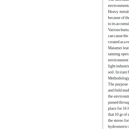
environmental
Heavy metals
because of th
to its accumu
Various human
can cause the
created as a 
Maiamei leath
tanning opera
environment b
light industr
soil. In iran,
Methodolog
The purpose o
and field stu
the environm
passed throug
place for 16 
that 10 gr of
the stereo fo
hydrometric m