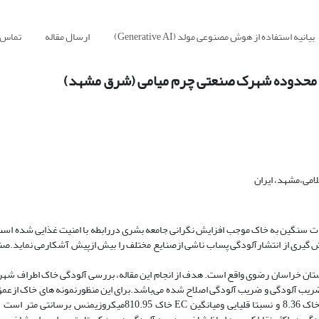
بیانیه استفاده از هوش مصنوعی مولد (Generative AI)
ارسال مقاله
تماس ب
ک محدوده شهرک صنعتی چرم میامی (شرق مشهد)
امی،مشهد، ایران
ت سنگین به خاک موجب افزایش نگرانی جامعه بشری دررابطه با امنیت غذایی شده اس
 گیری از انتشارآلودگی پساب ناشی ازصنایع مختلف را بیش ازپیش آشکارمی نماید.ص
رخس در استان خراسان رضوی واقع است. هدف از انجام این مقاله، بررسی آلودگی خاک اطراف 
متری سطح خاک برداشت گردید.بافت خاک غالب گل ماسه ای ،میانگین PH خاک 8.36 و نسبتا قلیایی ومیانگین EC خاک 5