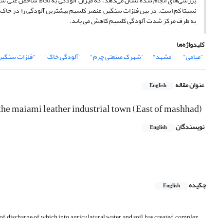
بررسی‌های انجام شده نشان می‌دهد، که میزان آلودگی به لحاظ شاخص غنی شد
نسبتا کم است. در بین فلزات سنگین عنصر کلسیم بیشترین آلودگی را در خ
به طرف مرکز شدت آلودگی کلسیم کاهش می یابد.
کلیدواژه‌ها
”میامی"
"مشهد"
"شهرک صنعتی چرم"
"آلودگی خاک"
"فلزات سنگین
عنوان مقاله
English
the maiami leather industrial town (East of mashhad)
نویسندگان
English
چکیده
English
of discharge of which into agriculatural water and soil has created complex