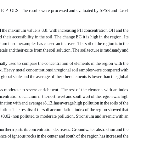
ice ICP-OES. The results were processed and evaluated by SPSS and Excel
nd the maximum value is 8.8. with increasing PH concentration OH and the
their accessibility in the soil. The change EC it is high in the region. Its
in some samples has caused an increase. The soil of the region is in the
tals and their exite from the soil solution. The soil tecture is mudsandy and
sually used to compare the concentration of elements in the region with the
ex. Heavy metal concentrations in regional soil samples were compared with
global shale and the average of the other elements is lower than the global
s moderate to severe enrichment. The rest of the elements with an index
centration of calcium in the northwest and southwest of the region was high
nation with and average (8.13),has average high pollution in the soils of the
ution. The results of the soil accumulation index of the region showed that
f (0.02) non polluted to moderate pollution. Stronsium and arsenic with an
northern parts its concentration decreases. Groundwater abstraction and the
ence of igneous rocks in the center and south of the region has increased the