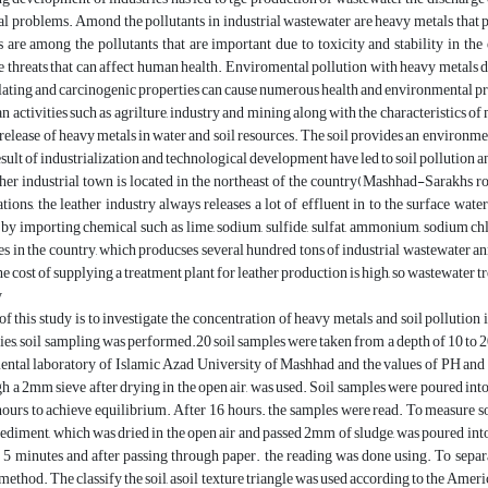
 problems. Amond the pollutants in industrial wastewater are heavy metals that po
 are among the pollutants that are important due to toxicity and stability in t
e threats that can affect human health. Enviromental pollution with heavy metals 
lating and carcinogenic properties can cause numerous health and environmental p
 activities such as agrilture, industry and mining along with the characteristics of
 release of heavy metals in water and soil resources. The soil provides an environm
result of industrialization and technological development have led to soil pollution 
er industrial town is located in the northeast of the country(Mashhad-Sarakhs ro
tions, the leather industry always releases a lot of effluent in to the surface wate
y importing chemical such as lime, sodium, sulfide, sulfat, ammonium, sodium chl
ies in the country, which producses several hundred tons of industrial wastewater an
t he cost of supplying a treatment plant for leather production is high, so wastewater
y
f this study is to investigate the concentration of heavy metals and soil pollution i
dies, soil sampling was performed.20 soil samples were taken from a depth of 10 to 2
ental laboratory of Islamic Azad University of Mashhad and the values of PH and 
h a 2mm sieve after drying in the open air, was used. Soil samples were poured int
hours to achieve equilibrium. After 16 hours. the samples were read. To measure soil
 sediment, which was dried in the open air and passed 2mm of sludge, was poured int
r 5 minutes and after passing through paper. the reading was done using. To separ
ethod. The classify the soil, asoil texture triangle was used according to the Ameri