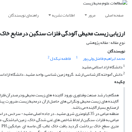
صفحه اصلی
مرور
اطلاعات نشریه
راهنمای نویسندگان
ارزیابی زیست محیطی آلودگی فلزات سنگین درمنابع خا
نوع مقاله : مقاله پژوهشی
نویسندگان
2
1
محمد ابراهیم فاضل ولی پور
فاطمه نیکدل
1
دانشگاه ازاد اسلامی مشهد
2
دانش آموخته کارشناسی ارشد ،گروه زمین شناسی ،واحد مشهد، دانشگاه ازاداسل
چکیده
همگام با رشد صنعت وفناوری، ورود آلاینده های زیست محیطی ودرصدرآن فلزا
آلاینده های زیست محیطی ونگرانی های حاصل ازآن درمحیط زیست،ضرورت پیش
ازصنایع بسیارآلاینده می باشد.
منطقه میامی در 35 کیلومتری شرق مشهد، در جاده اصلی مشهد- س