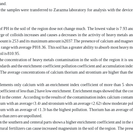
sand.
, the samples were transferred to Zarazma laboratory for analysis with the dev
f PH in the soil of the region dose not change much. The lowest value is 7.93 a
ge of colloids increases and causes a decreases in the activity of heavy metals and 
nt is 253 and its maximum amount is2037.The presence of calcium and magnesium 
, range with average PH 8.36. This soil has a greater ability to absorb most heavy me
il is 810.95.
he concentration of heavy metals contamination in the soils of the region, it is u
ndards and the enrichment coefficient, pollution coefficient and accumulation ind
 The average concentrations of calcium, thorium and strontium are higher than the 
ements, only calcium with an enrichment index coefficient of more than 5, show
efficient of less than 2 have low enrichment. Enrichment maps showed that the con
 in the center. According to the results of the contamination index, calcium contami
um with an average (3.4) and stronsium with an average (2.62), show moderate poll
ium with an average of (1.3) has the highest pollution. Thorium has an average o
ss than zero are unpolluted.
the southern and centeral parts shows a higher enrichment coefficient and in the 
ltural fertilizers can cause increased magnesium in the soil of the region. The pres