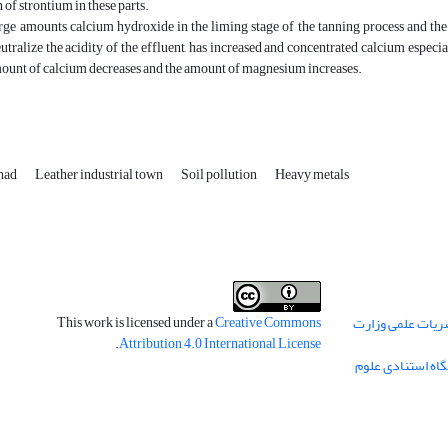
 of strontium in these parts.
rge amounts calcium hydroxide in the liming stage of the tanning process and the t
eutralize the acidity of the effluent, has increased and concentrated calcium especi
mount of calcium decreases and the amount of magnesium increases.
had
Leather industrial town
Soil pollution
Heavy metals
This work is licensed under a
Creative Commons
ریات علمی وزارت
.
Attribution 4.0 International License
گاه استنادی علوم