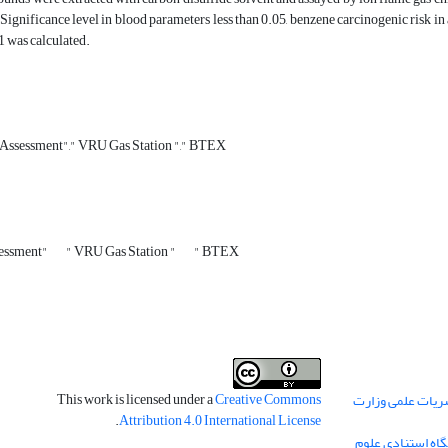
. Significance level in blood parameters less than 0.05, benzene carcinogenic risk i
 1 was calculated.
 Assessment"," VRU Gas Station "," BTEX
sessment"
" VRU Gas Station "
" BTEX
This work is licensed under a
Creative Commons
ریات علمی وزارت
.
Attribution 4.0 International License
گاه استنادی علوم