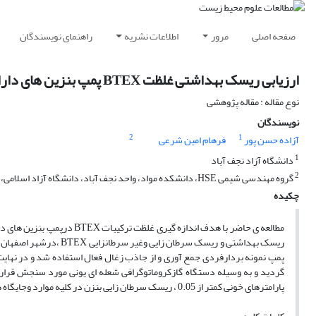
صفحه اصلی
مرور
اطلاعات نشریه
راهنمای نویسندگان
ارزیابی ریسک بهداشتی غلظت BTEX پمپ بنزین های دارای سیستم جمع کننده ی بخارات بر روی پرسنل شاغل درشهر اصفهان
نوع مقاله : مقاله پژوهشی
نویسندگان
2
1
آزاده حسن پور
فرهام امین شرعی
1
دانشگاه آزاد نجف آباد
2
گروه مهندسی شیمی HSE، دانشکده مواد، واحد نجف آباد، دانشگاه آزاد اسلامی، نجف آباد، ایران
چکیده
پارامترهای خونی کمتر از 0.05 ، ریسک سرطان زایی بنزن در کلیه موارد وجایگاه ها پایین تر از مقدارمجاز و ریسک غیرسرطان زایی کوچکتر از 1 محاسبه شد.