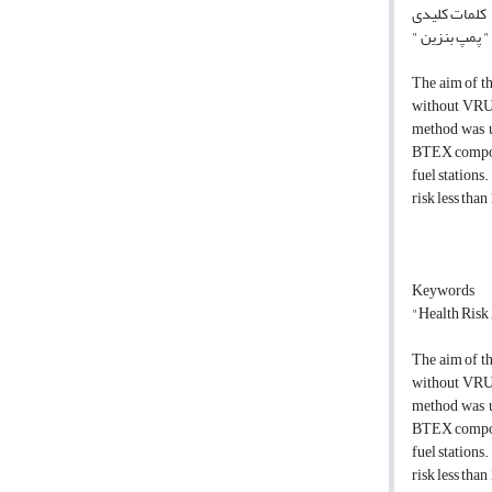
کلمات کلیدی
The aim of th
without VRU 
method was u
BTEX compoun
fuel stations
risk less than
Keywords
"Health Risk
The aim of th
without VRU 
method was u
BTEX compoun
fuel stations
risk less than