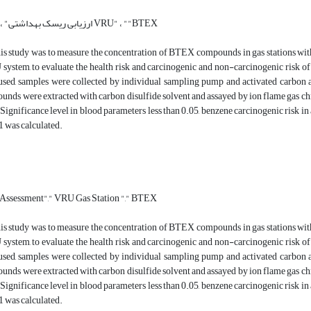
" ارزیابی ریسک بهداشتی" ، " پمپ بنزین VRU" ، ""BTEX
is study was to measure the concentration of BTEX compounds in gas stations with
system, to evaluate the health risk and carcinogenic and non-carcinogenic risk 
sed, samples were collected by individual sampling pump and activated carbon a
ds were extracted with carbon disulfide solvent and assayed by ion flame gas 
. Significance level in blood parameters less than 0.05, benzene carcinogenic risk i
 1 was calculated.
 Assessment"," VRU Gas Station "," BTEX
is study was to measure the concentration of BTEX compounds in gas stations with
system, to evaluate the health risk and carcinogenic and non-carcinogenic risk 
sed, samples were collected by individual sampling pump and activated carbon a
ds were extracted with carbon disulfide solvent and assayed by ion flame gas 
. Significance level in blood parameters less than 0.05, benzene carcinogenic risk i
 1 was calculated.