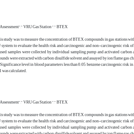
 Assessment"," VRU Gas Station "," BTEX
is study was to measure the concentration of BTEX compounds in gas stations with
system, to evaluate the health risk and carcinogenic and non-carcinogenic risk 
sed, samples were collected by individual sampling pump and activated carbon a
ds were extracted with carbon disulfide solvent and assayed by ion flame gas 
. Significance level in blood parameters less than 0.05, benzene carcinogenic risk i
 1 was calculated.
 Assessment"," VRU Gas Station "," BTEX
is study was to measure the concentration of BTEX compounds in gas stations with
system, to evaluate the health risk and carcinogenic and non-carcinogenic risk 
sed, samples were collected by individual sampling pump and activated carbon a
ds were extracted with carbon disulfide solvent and assayed by ion flame gas 