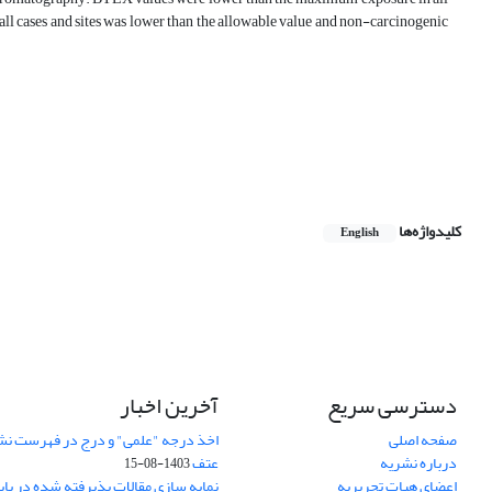
n all cases and sites was lower than the allowable value and non-carcinogenic
کلیدواژه‌ها
English
دسترسی سریع
آخرین اخبار
صفحه اصلی
اخذ درجه "علمی" و درج در فهرست نش
درباره نشریه
عتف
1403-08-15
اعضای هیات تحریریه
نمایه سازی مقالات پذیرفته شده در پای