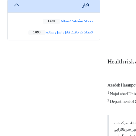
آمار
تعداد مشاهده مقاله
1,480
تعداد دریافت فایل اصل مقاله
1,093
Health risk
Azadeh Hasanpo
1
Najaf abad Univ
2
Department of C
ین های دارای این سیستم VRU وفاقد آن، ارزیابی
 برداری اکتیو استفاده شد ، نمونه ها توسط
قیقه جمع‌آوری شدند. ترکیبات BTEX توسط حلال دی ‌سولفید کربن استخراج