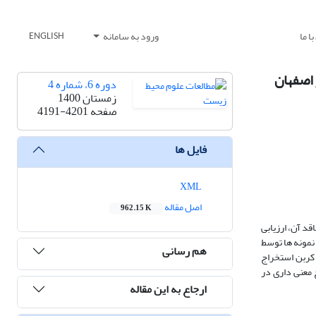
ا ما
ورود به سامانه
ENGLISH
دوره 6، شماره 4
زمستان 1400
صفحه
4191-4201
فایل ها
XML
اصل مقاله
962.15 K
ازه گیری غلظت ترکیبات BTEX درپمپ بنزین های دارای VRU ، مقایسه سلامت پرسنل شاغل در پمپ بنزین های دارای این سیستم VRU وفاقد آن، ارزیابی
 برداری اکتیو استفاده شد ، نمونه ها توسط
هم رسانی
مع‌آوری شدند. ترکیبات BTEX توسط حلال دی ‌سولفید کربن استخراج
 مواجهه بود. سطح معنی داری در
ارجاع به این مقاله