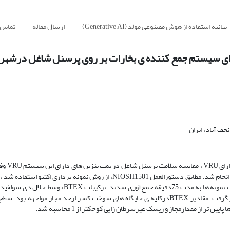
بیانیه استفاده از هوش مصنوعی مولد (Generative AI)
ارسال مقاله
تماس ب
مطالعه ی حاضر با هدف اند
ریسک بهداشتی و ریسک سرطان زایی وغیر سرطانزایی BTEX ،درشهر اصفهان انجام شد. مطابق دستورالعمل NIOSH1501، از روش نمونه
پمپ نمونه بردارفردی جمع آوری و از جاذب زغال فعال استفاده شد و در نهایت نمونه ها به مدت 75دقیقه ج
گردید و به وسیله دستگاه گازکروماتوگرافی شعله ای یونی مورد سنجش قرار گرفت. مقادیر BTEXدرکلیه ی جایگاه های سوخت کمتر ازحد مجاز