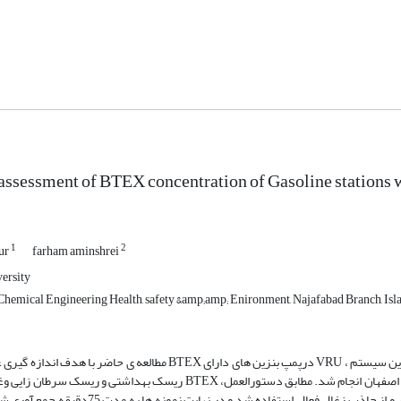
 assessment of BTEX concentration of Gasoline stations 
1
2
ur
farham aminshrei
ersity
hemical Engineering Health, safety &amp;amp; Enironment, Najafabad Branch, Isla
مطالعه ی حاضر با هدف اندازه گیری غلظت ترکیبات BTEX درپمپ بنزین های دارای VRU ، مقایسه سلامت پرسنل شاغل در پمپ بنز
ریسک بهداشتی و ریسک سرطان زایی وغیر سرطانزایی BTEX ،درشهر اصفهان انجام شد. مطابق دستورالعمل NIOSH1501، از روش نمونه
پمپ نمونه بردارفردی جمع آوری و از جاذب زغال فعال استفاده شد و در نهایت نمونه ها به مدت 75د