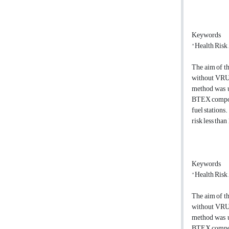
Keywords
"Health Risk
The aim of th
without VRU 
method was u
BTEX compoun
fuel stations
risk less than
Keywords
"Health Risk
The aim of th
without VRU 
method was u
BTEX compoun