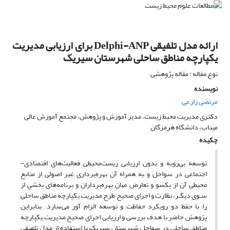
ارائه مدل تلفیقی Delphi-ANP برای ارزیابی مدیریت
یکپارچه مناطق ساحلی شهرستان سیریک
نوع مقاله : مقاله پژوهشی
نویسنده
مرتضی زارعی
دکتری مدیریت محیط زیست، مدیر آموزش و پژوهش، مجتمع آموزش عالی
میناب، دانشگاه هرمزگان
چکیده
توسعه بی‌رویه و بدون ارزیابی زیست‌محیطی فعالیت‌های اقتصادی-
اجتماعی در سواحل و به همراه آن بهره‌برداری غیر اصولی از منابع
محیطی آن از ﻳﻜﺴﻮ و ﺗﻌﺎرض ﻣﻴﺎن بهره‌برداران و برنامه‌های ﺑﺨﺸﻲ از
ﺳـﻮی دﻳﮕـﺮ، نظارت و‫ اجرای صحیح طرح مدیریت یکپارچه مناطق ساحلی
را با حفظ دو رویکرد حفاظت و توسعه اﻟﺰام آور می‌سازد. ‬بنابراین
پژوهش حاضر با هدف بررسی و ارزیابی اجرای صحیح مدیریت یکپارچه
مناطق ساحلی در سواحل شهرستان سیریک با استفاده از مدل تلفیقی