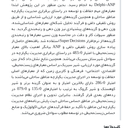
Delphi-ANP به انجام رسید. بدین منظور در این پژوهش ابتدا
معیارهای مهم حفاظت و توسعه در راستای برقراری مدیریت یکپارچه
مناطق ساحلی و همچنین گزینه‌های مورد ارزیابی شناسایی و از طریق
روش تلفیقی دلفی و فرآیند تحلیل شبکه‌ای معیارهای شناسایی‌شده،
وزن دهی و گزینه‌های پیشنهادی نیز وزن دهی و رتبه‌بندی گردید. به
منظور سهولت کار و دقت در محاسبه وزن نسبی معیارها و رتبه‌بندی
گزینه‌ها از نرم افزار Super Decisions استفاده شد. یافته‌های حاصل از
پیاده سازی روش تلفیقی دلفی و ANP بیانگر اهمیت بالای معیار
زیست‌محیطی با امتیاز 483/0 در راستای برقراری مدیریت یکپارچه در
سواحل شهرستان سیریک می‌باشد. همچنین نتایج نشان داد که از بین
گزینه‌های مورد ارزیابی، شهر سیریک بر اساس معیارهای زیست‌محیطی،
اقتصادی، اجتماعی- فرهنگی و کاربری زمین که از معیارهای اصلی
حفاظت و توسعه در اجرای مدیریت یکپارچه مناطق ساحلی می‌باشند با
امتیاز 286/0 دارای بالاترین امتیاز و به عنوان گزینه برتر و شهر
کوهستک و شهر گروگ به ترتیب با امتیازهای 135/0 و 079/0 در
رده‌های بعدی قرار گرفتند. بنابراین تدوین و اجرای نظام مدیریت
زیست‌محیطی در مناطق حساس ساحلی جهت پایش برنامه‌های مدیریت
یکپارچه این مناطق با تأکید بر حفظ فرآیندهای حیاتی اکولوژیک و منابع
حساس زیست‌محیطی در توسعه مطلوب سواحل ضروری می‌باشد.
کلیدواژه‌ها