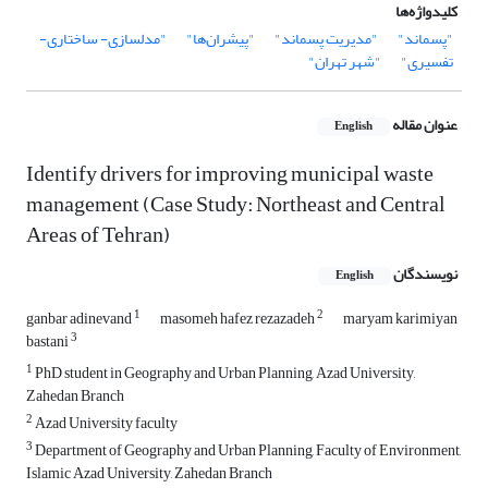
کلیدواژه‌ها
"پسماند"
"مدیریت پسماند"
"پیشران‌ها"
"مدلسازی- ساختاری-
تفسیری"
"شهر تهران"
عنوان مقاله
English
Identify drivers for improving municipal waste
management (Case Study: Northeast and Central
Areas of Tehran)
نویسندگان
English
1
2
ganbar adinevand
masomeh hafez rezazadeh
maryam karimiyan
3
bastani
1
PhD student in Geography and Urban Planning, Azad University,
Zahedan Branch
2
Azad University faculty
3
Department of Geography and Urban Planning, Faculty of Environment,
Islamic Azad University, Zahedan Branch