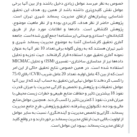
خصوص به نظر میرسد عوامل زیادی دخیل باشند و از بین ‌آنها برخی
عوامل نقش کلیدی‌تری داشته باشد از همین رو، هدف این تحقیق
شناسایی پیشران‌های ارتقای مدیریت پسماند شهری تهران است.
پژوهش حاضر از نظر هدف، کاربردی بوده و از نظر ماهیت موضوع،
پژوهش اکتشافی است. داده‌ها و اطلاعات مورد نیاز از طریق
کتابخانه‌ای- اسنادی و میدانی (پرسشنامه) جمع‌آوری شده است. جامعه
آماری تحقیق کارشناسان آشنا به موضوع مدیریت پسماند شهری و
شهر تهران هستند که به روش گلوله برفی تعداد 10 نفر آنها به عنوان
نمونه آماری تحقیق مورد استفاده قرار گرفته‌اند. جهت تجزیه و تحلیل
داده‌ها نیز از مدلسازی ساختاری- تفسیری (ISM) و تحلیل MICMAC
استفاده شده است. در همین خصوص نتایج تحقیق حاکی از این امر
است که از بین 43 عامل اولیه، تعداد 20 عامل ضریب (CVR) بالای 75/0
را کسب کرده‌اند تا عوامل نهایی این تحقیق به حساب آیند که از بین آنها
عوامل تحقیقات و پژوهش و تخصص و کارآیی مدیریت با میزان قدرت
نفوذ 18 بیشترین تاثیر و حفاظت منابع طبیعی و خطرات زیست محیطی با
میزان قدرت نفوذ 1 کمترین تاثیر را کسب کردند. همچنین عوامل منابع
مالی و بودجه، تکنولوژی پیشرفته، تحقیق و پژوهش، طرح جامع مدیریت
پسماند، کآرایی و تخصص مدیریت و آینده‌نگری)، نسبت به سایر عوامل
از اولویت بالایی جهت ارتقای مدیریت پسماند برخوردارند و در واقع کلید
ارتقای مدیریت پسماند، بهبود این عوامل است.