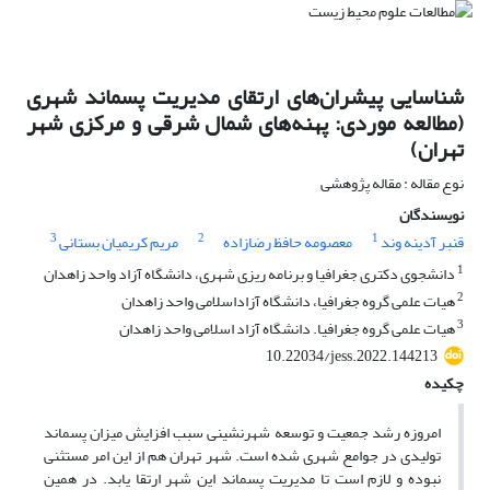
شناسایی پیشران‌های ارتقای مدیریت پسماند شهری
(مطالعه موردی: پهنه‌های شمال شرقی و مرکزی شهر
تهران)
نوع مقاله : مقاله پژوهشی
نویسندگان
3
2
1
قنبر آدینه وند
معصومه حافظ رضازاده
مریم کریمیان بستانی
1
دانشجوی دکتری جغرافیا و برنامه ریزی شهری، دانشگاه آزاد واحد زاهدان
2
هیات علمی گروه جغرافیا، دانشگاه آزاداسلامی واحد زاهدان
3
هیات علمی گروه جغرافیا. دانشگاه آزاد اسلامی واحد زاهدان
10.22034/jess.2022.144213
چکیده
امروزه رشد جمعیت و توسعه شهرنشینی سبب افزایش میزان پسماند
تولیدی در جوامع شهری شده است. شهر تهران هم از این امر مستثنی
نبوده و لازم است تا مدیریت پسماند این شهر ارتقا یابد. در همین