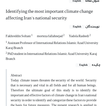
عنوان مقاله
English
Identifying the most important climate change
affecting Iran's national security
نویسندگان
English
1
2
2
Fakhreddin Soltani
morteza fallahnejad
Yadola Rashedi
1
Assistant Professor of International Relations, Islamic Azad University,
Karaj Branch
2
PhD student in International Relations, Islamic Azad University, Karaj
Branch
چکیده
English
Abstract
Today, climate issues threaten the security of the world. Security
that is necessary and vital in all fields and for all human beings.
Therefore, the ultimate goal of this study is to identify the
important and effective factors of climate change in Iran's national
security in order to identify and categorize these factors to provide
the basis for future measures. The present research is applied in