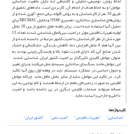
لحاظ روش، توصیفی-تحلیلی و اکتشافی (به دلیل ماهیت شناسایی
عوامل) و به لحاظ هدف از انجام آن، کاربردی است. داده‌های تحقیق از
طریق 10 نفر از کارشناسان و به روش گلوله برفی جمع-آوری شده و از
روش‌های مدلسازی ساختاری- تفسیری (ISM) و تحلیل MICMAC برای
تحلیل آنها استفاده شده است. برابر یافته-های تحقیق از بین 18 عامل
اولیه تغییرات اقلیمی موثر در امنیت بین‌الملل شناسایی شدند تعداد 13
موردشان از نظر کارشناسان با امنیت کشور مرتبط تر دانسته شده و از
بین آنها هم، 4 عامل افزایش دما، کاهش بارندگی، خشکسالی و خشک
شدن منابع آبی که دارای قدرت نفوذ بالا و وابستگی پایینی بودند به
عنوان عوامل کلیدی تاثیرگذار بر امنیت کشور ایران شناسایی شدند.
این عوامل مانند سنگ‌بنای ساختاری سیستم عمل می‌کنند و برای تغییر
و تحول اساسی در عملکرد سیستم، باید در وهله اول روی آنها تاکید
کرد. در تاکید این عوامل، نباید از سایر عامل غافل ماند. چراکه عوامل
اقلیمی به صورت زنجیزه‌ای باهم در ارتباط هستند و کم توجهی به این
مساله میتواند صدمات اقلیمی دیگری در پی داشته باشد و امنیت
داخلی و خارجی را تهدید نماید.
کلیدواژه‌ها
"شناسایی"
"تغییرات اقلیمی"
"امنیت ملی"
"کشور ایران"