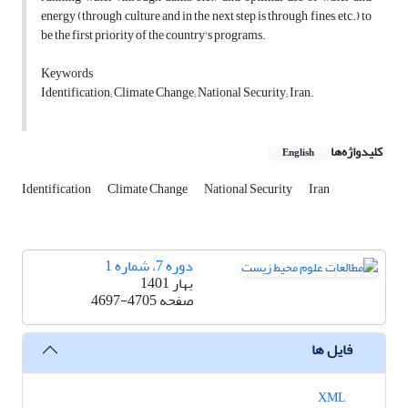
energy (through culture and in the next step is through fines, etc.) to
be the first priority of the country's programs.
Keywords
Identification; Climate Change; National Security; Iran.
کلیدواژه‌ها
English
Identification
Climate Change
National Security
Iran
دوره 7، شماره 1
بهار 1401
صفحه
4697-4705
فایل ها
XML