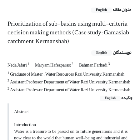
عنوان مقاله
English
Prioritization of sub-basins using multi-criteria
decision making methods (Case study: Gamasiab
catchment, Kermanshah)
نویسندگان
English
1
2
3
Neda Jafari
Maryam Hafezparast
Bahman Farhadi
1
Graduate of Master ، Water Resources, Razi University, Kermanshah
2
Assistant Professor, Department of Water, Razi University, Kermanshah
3
Assistant Professor, Department of Water, Razi University, Kermanshah
چکیده
English
Abstract
Introduction
Water is a treasure to be passed on to future generations, and it is
now clear to the world that human well-being and industrial and