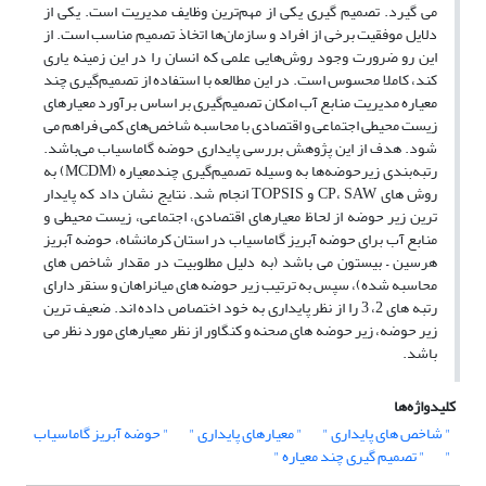
می گیرد. تصمیم گیری یکی از مهم‌ترین وظایف مدیریت است. یکی از
دلایل موفقیت برخی از افراد و سازمان‌ها اتخاذ تصمیم مناسب است. از
این رو ضرورت وجود روش‌هایی علمی که انسان را در این زمینه یاری
کند، کاملا محسوس است. در این مطالعه با استفاده از تصمیم‌گیری چند
معیاره مدیریت منابع آب امکان تصمیم‌گیری بر اساس برآورد معیارهای
زیست محیطی اجتماعی و اقتصادی با محاسبه شاخص‌های کمی فراهم می
شود. هدف از این پژوهش بررسی پایداری حوضه گاماسیاب می‌باشد.
رتبه‌بندی زیر‌حوضه‌ها به وسیله تصمیم‌گیری چند‌معیاره (MCDM) به
روش های CP، SAW و TOPSIS انجام شد. نتایج نشان داد که پایدار
ترین زیر حوضه از لحاظ معیارهای اقتصادی، اجتماعی، زیست محیطی و
منابع آب برای حوضه آبریز گاماسیاب در استان کرمانشاه، حوضه آبریز
هرسین – بیستون می باشد (به دلیل مطلوبیت در مقدار شاخص های
محاسبه شده)، سپس به ترتیب زیر حوضه های میانراهان و سنقر دارای
رتبه های 2، 3 را از نظر پایداری به خود اختصاص داده اند. ضعیف ترین
زیر حوضه، زیر حوضه های صحنه و کنگاور از نظر معیارهای مورد نظر می
باشد.
کلیدواژه‌ها
" شاخص های پایداری "
" معیارهای پایداری "
" حوضه آبریز گاماسیاب
"
" تصمیم گیری چند معیاره "