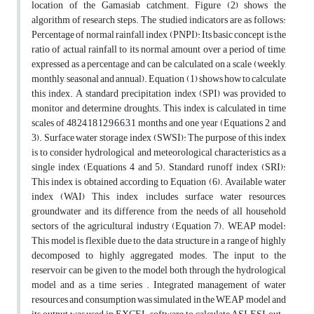
location of the Gamasiab catchment. Figure (2) shows the
algorithm of research steps. The studied indicators are as follows:
Percentage of normal rainfall index (PNPI): Its basic concept is the
ratio of actual rainfall to its normal amount over a period of time,
expressed as a percentage and can be calculated on a scale (weekly,
monthly, seasonal and annual). Equation (1) shows how to calculate
this index. A standard precipitation index (SPI) was provided to
monitor and determine droughts. This index is calculated in time
scales of 48,24,18,12,9,6,6,3,1 months and one year (Equations 2 and
3). Surface water storage index (SWSI): The purpose of this index
is to consider hydrological and meteorological characteristics as a
single index (Equations 4 and 5). Standard runoff index (SRI):
This index is obtained according to Equation (6). Available water
index (WAI) This index includes surface water resources,
groundwater and its difference from the needs of all household
sectors of the agricultural industry (Equation 7). WEAP model:
This model is flexible due to the data structure in a range of highly
decomposed to highly aggregated modes. The input to the
reservoir can be given to the model both through the hydrological
model and as a time series . Integrated management of water
resources and consumption was simulated in the WEAP model and