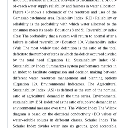
its output was used in EXCEL software to calculate ASI, ESI, out-
of-reach water supply reliability and fairness in water allocation.
Figure (3) shows a schematic of the resources and uses of the
Gamasiab catchment area. Reliability Index (REI) Reliability or
reliability is the probability with which water allocated to the
consumer meets its needs (Equations 8 and 9). Reversibility index
(Res) The probability that a system will return to normal after a
failure is called reversibility (Equation 10). Vulnerability index
(Vul) The most widely used definition is the ratio of the total
deficits to the number of steps in which the deficit occurred divided
by the total need (Equation 11). Sustainability Index (SI)
Sustainability Index Summarizes system performance metrics in
an index to facilitate comparison and decision making between
different water resources management and planning options
(Equation 12). Environmental Indicators: The Agricultural
Sustainability Index (ASI) is defined as the sum of the nominal
ratio of agricultural demand in the time series. Environmental
sustainability (ESI) is defined as the ratio of supply to demand in an
environmental measure over time. The Wilcox Index The Wilcox
diagram is based on the electrical conductivity (EC) values of
water-soluble solutes in different classes. Schuler Index The
Schuler Index divides water into six groups: good, acceptable,