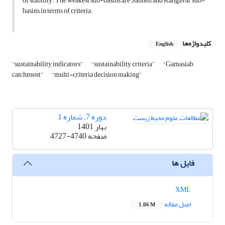
of stability. The weakest sub-basins are Sahneh and Kangavar sub-
basins in terms of criteria.
کلیدواژه‌ها
English
“sustainability indicators”
“sustainability criteria”
“Gamasiab
catchment”
“multi-criteria decision making”
دوره 7، شماره 1
بهار 1401
صفحه
4727-4740
فایل ها
XML
اصل مقاله
1.06 M