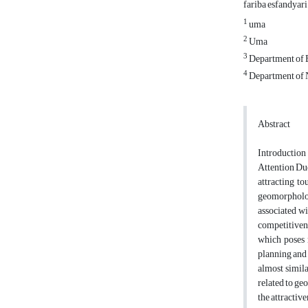
fariba esfandyar
1
uma
2
Uma
3
Department of E
4
Department of N
Abstract
Introduction
Attention Due
attracting to
geomorphology
associated wi
competitivene
which poses 
planning and 
almost simila
related to ge
the attractiv