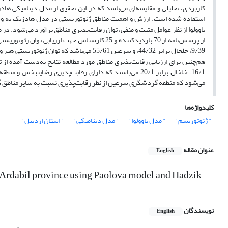
کاربردی، تحلیلی و مقایسه‌ای می‌باشد که در این تحقیق از مدل دینامیکی هاد
استفاده شده است. ارزش و اهمیت مناطق ژئوتوریستی در مدل هادزیک به وس
پاوولوا از نظر عوامل مثبت و منفی، توان رقابت‌پذیری مناطق برآورد می‌شود
از پرسش‌نامه از 70 بازدیدکننده و 25 کارشناس جه
9/39، خلخال برابر 44/32، و سرعین 55/61 می‌‍
هم‌چنین برای ارزیابی رقابت‌پذیری مناطق مورد مطالعه نتایج به‌دست آمده از
می‌شود که منطقه گردشگری سرعین از نظر رقابت‌پذیری نسبت به سایر مناطق 
کلیدواژه‌ها
" ژئوتوریسم"
" مدل پاوولوا"
" مدل دینامیکی"
" استان اردبیل"
عنوان مقاله
English
f Ardabil province using Paolova model and Hadzik
نویسندگان
English