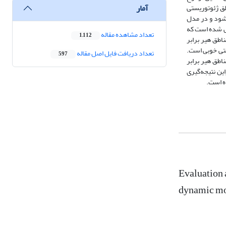
آمار
طق ژئوتوریستی
شود و در مدل
خص شده است که
تعداد مشاهده مقاله
1,112
ی مناطق هیر برابر
وتوریستی خوبی است.
تعداد دریافت فایل اصل مقاله
597
اطق هیر برابر
و مناسبی می‌باشد. بنابراین نتیجه‌گیری
ه است.
Evaluation 
dynamic mod