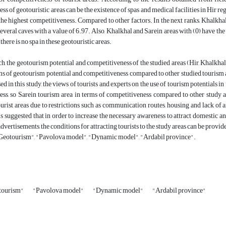
ss of geotouristic areas can be the existence of spas and medical facilities in Hir re
the highest competitiveness. Compared to other factors. In the next ranks, Khalkhal 
several caves with a value of 6.97. Also, Khalkhal and Sarein areas with (0) have the
 there is no spa in these geotouristic areas.
rch, the geotourism potential and competitiveness of the studied areas (Hir, Khalkhal
ms of geotourism potential and competitiveness compared to other studied tourism are
ed in this study, the views of tourists and experts on the use of tourism potentials i
ss, so Sarein tourism area in terms of competitiveness compared to other study are
urist areas due to restrictions such as communication routes, housing and lack of am
is suggested that in order to increase the necessary awareness to attract domestic and
dvertisements, the conditions for attracting tourists to the study areas can be provid
eotourism", "Pavolova model", "Dynamic model", "Ardabil province".
tourism"
"Pavolova model"
"Dynamic model"
"Ardabil province"