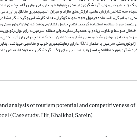
زیک جهت ارزیابی توان گردشگری و از مدل پاوولوا جهت ارزیابی توان رقابت‌پذیری منا
یله سه شاخص ارزش علمی، ارزش‌های مازاد و میزان آسیب‌پذیری مناطق برآورد می‌
. در مدل دینامیکی با استفاده فرمول حجم نمونه کوکران تعداد کارشناس و گردشگر مش
ت ارزیابی توان ژئوتوریستی منطقه مورد مطالعه استفاده گردید. نتایج حاصل نشان می‌دهد که توان ژئوتوریست
‌‌‌باشد که توان ژئوتوریستی هیر و خلخال متوسط و تفاوت زیادی با همدیگر ندارند ولی منطقه سرعین دارای توان ژئ
 تجزیه و تحلیل عوامل مثبت و منفی نشان‌دهنده این است که نتایج نهایی ارزش عددی من
16/1، خلخال برابر 20/1 می‌باشند که دارای رقابت‌پذیری رضایت‎بخش و منطقه ژئوتوریستی سرعین با مقدار 43/1 دارای رقابت‌پذیری خوب 
گردشگری مورد مطالعه پتاسیل‌های مناسبی برای جذب گردشگر را به خود اختصاص داد
and analysis of tourism potential and competitiveness o
el (Case study: Hir, Khalkhal, Sarein)