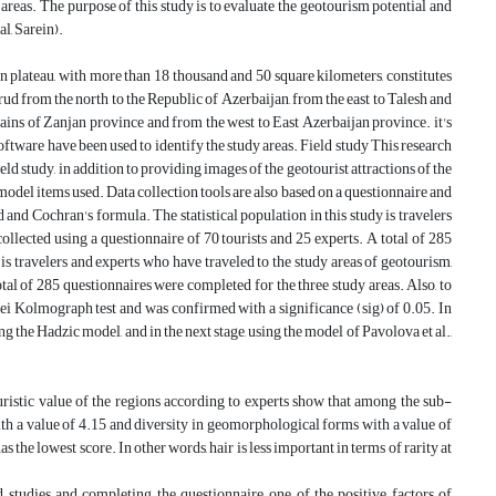
 areas. The purpose of this study is to evaluate the geotourism potential and
l, Sarein).
an plateau, with more than 18 thousand and 50 square kilometers, constitutes
ud from the north to the Republic of Azerbaijan, from the east to Talesh and
ains of Zanjan province and from the west to East Azerbaijan province. it's
software have been used to identify the study areas. Field study This research
ld study, in addition to providing images of the geotourist attractions of the
odel items used. Data collection tools are also based on a questionnaire and
nd Cochran's formula. The statistical population in this study is travelers
ollected using a questionnaire of 70 tourists and 25 experts. A total of 285
 is travelers and experts who have traveled to the study areas of geotourism,
tal of 285 questionnaires were completed for the three study areas. Also, to
uei Kolmograph test and was confirmed with a significance (sig) of 0.05. In
ing the Hadzic model, and in the next stage, using the model of Pavolova et al.,
uristic value of the regions according to experts show that among the sub-
ith a value of 4.15 and diversity in geomorphological forms with a value of
as the lowest score. In other words, hair is less important in terms of rarity at
d studies and completing the questionnaire, one of the positive factors of