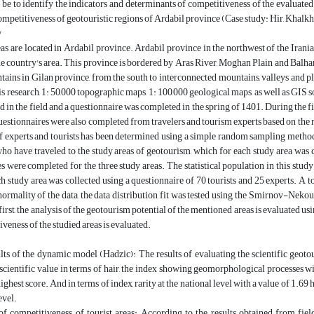
ll be to identify the indicators and determinants of competitiveness of the evaluated
ompetitiveness of geotouristic regions of Ardabil province (Case study: Hir, Khalkha
y
as are located in Ardabil province. Ardabil province in the northwest of the Irani
he country's area. This province is bordered by Aras River, Moghan Plain and Balhar
ins in Gilan province, from the south to interconnected mountains, valleys and pl
his research, 1: 50,000 topographic maps, 1: 100,000 geological maps, as well as GIS 
 in the field and a questionnaire was completed in the spring of 1401. During the fie
questionnaires were also completed from travelers and tourism experts based on the m
 experts and tourists has been determined using a simple random sampling method a
ho have traveled to the study areas of geotourism, which for each study area was c
s were completed for the three study areas. The statistical population in this study
h study area was collected using a questionnaire of 70 tourists and 25 experts. A to
normality of the data, the data distribution fit was tested using the Smirnov-Neko
 first, the analysis of the geotourism potential of the mentioned areas is evaluated us
veness of the studied areas is evaluated.
lts of the dynamic model (Hadzic): The results of evaluating the scientific geoto
 scientific value in terms of hair, the index showing geomorphological processes w
ighest score. And in terms of index, rarity at the national level with a value of 1.69 h
evel.
of competitiveness of tourist areas: According to the results obtained from fiel