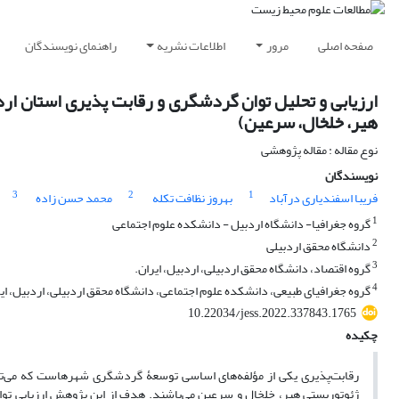
صفحه اصلی
مرور
اطلاعات نشریه
راهنمای نویسندگان
ارزیابی و تحلیل توان گردشگری و رقابت پذیری استان اردب
هیر، خلخال، سرعین)
نوع مقاله : مقاله پژوهشی
نویسندگان
3
2
1
فریبا اسفندیاری درآباد
بهروز نظافت تکله
محمد حسن زاده
1
گروه جغرافیا- دانشگاه اردبیل - دانشکده علوم اجتماعی
2
دانشگاه محقق اردبیلی
3
گروه اقتصاد، دانشگاه محقق اردبیلی، اردبیل، ایران.
4
گروه جغرافیای طبیعی، دانشکده علوم اجتماعی، دانشگاه محقق اردبیلی، اردبیل، ای
10.22034/jess.2022.337843.1765
چکیده
رقابت‌پذیری یکی از مؤلفه‌های اساسی توسعۀ گردشگری شهرهاست که می‌تو
ژئوتوریستی هیر، خلخال و سرعین می‌باشند. هدف از این پژوهش ارزیابی توا