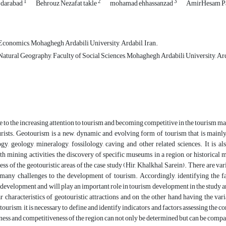
1
2
3
i darabad
Behrouz Nezafat takle
mohamad ehhassanzad
AmirHesam P
conomics, Mohaghegh Ardabili University, Ardabil, Iran.
atural Geography, Faculty of Social Sciences, Mohaghegh Ardabili University, Ard
 to the increasing attention to tourism and becoming competitive in the tourism ma
urists. Geotourism is a new, dynamic and evolving form of tourism that is mainly 
, geology, mineralogy, fossilology, caving and other related sciences. It is als
th mining activities, the discovery of specific museums in a region, or historica
ss of the geotouristic areas of the case study (Hir, Khalkhal, Sarein). There are va
many challenges to the development of tourism. Accordingly, identifying the fa
development and will play an important role in tourism development in the study area
r characteristics of geotouristic attractions and on the other hand having the vari
otourism, it is necessary to define and identify indicators and factors assessing the 
eness and competitiveness of the region can not only be determined but can be compare