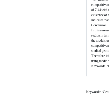
competitivene
of 7.44 with 
existence of 
indicates that
Conclusion
In this resea
region in ter
the models us
competitivene
studied geoto
Therefore, it 
using media a
Keywords: "G
Keywords: "Geo