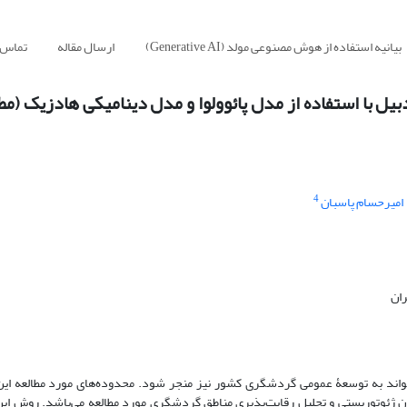
بیانیه استفاده از هوش مصنوعی مولد (Generative AI)
ارسال مقاله
تماس ب
یل با استفاده از مدل پائوولوا و مدل دینامیکی هادزیک (مط
4
امیرحسام پاسبان
ران
اند به توسعۀ عمومی گردشگری کشور نیز منجر شود. محدوده‌های مورد مطالعه این
ن ژئوتوریستی و تحلیل رقابت‌پذیری مناطق گردشگری مورد مطالعه می‌باشد. روش این