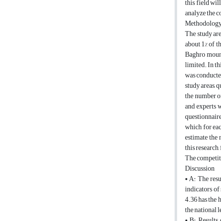
this field wi
analyze the c
Methodolog
The study are
about 1% of t
Baghro mounta
limited. In t
was conducted
study areas, 
the number of
and experts w
questionnaire
which for eac
estimate the 
this research,
The competiti
Discussion
• A: The resu
indicators of
4.36 has the h
the national l
• B: Results 