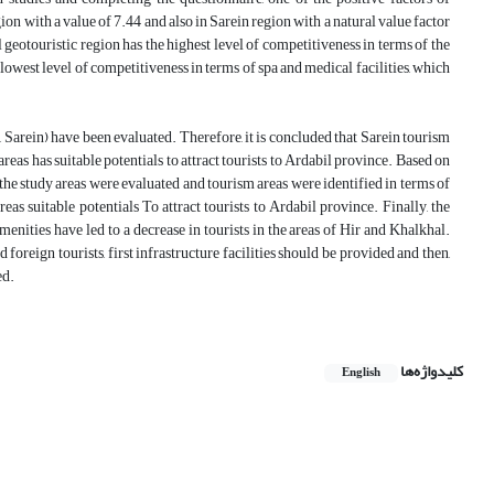
gion with a value of 7.44 and also in Sarein region with a natural value factor
geotouristic region has the highest level of competitiveness in terms of the
 lowest level of competitiveness in terms of spa and medical facilities, which
, Sarein) have been evaluated. Therefore, it is concluded that Sarein tourism
as has suitable potentials to attract tourists to Ardabil province. Based on
n the study areas were evaluated and tourism areas were identified in terms of
as suitable potentials To attract tourists to Ardabil province. Finally, the
enities have led to a decrease in tourists in the areas of Hir and Khalkhal.
 foreign tourists, first infrastructure facilities should be provided and then,
ed.
کلیدواژه‌ها
English