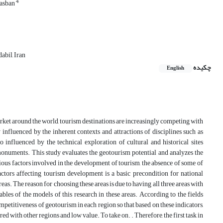
4
asban
abil, Iran
چکیده
English
rket around the world, tourism destinations are increasingly competing with
influenced by the inherent contexts and attractions of disciplines such as
o influenced by the technical exploration of cultural and historical sites
l monuments. This study evaluates the geotourism potential and analyzes the
rious factors involved in the development of tourism, the absence of some of
ctors affecting tourism development is a basic precondition for national
s. The reason for choosing these areas is due to having all three areas with
ables of the models of this research in these areas. According to the fields
competitiveness of geotourism in each region so that based on these indicators,
d with other regions and low value. To take on. . Therefore, the first task in