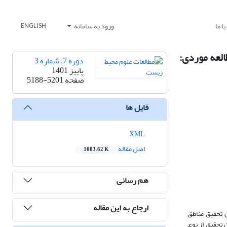
ا ما
ورود به سامانه
ENGLISH
العه موردی:
دوره 7، شماره 3
پاییز 1401
صفحه
5188-5201
فایل ها
XML
اصل مقاله
1003.62 K
هم رسانی
ارجاع به این مقاله
 تحقیق مناطق
 تحقیق از نوع