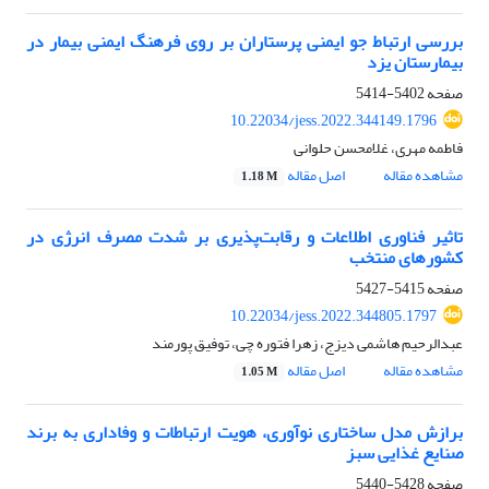
بررسی ارتباط جو ایمنی پرستاران بر روی فرهنگ ایمنی بیمار در
بیمارستان یزد
صفحه
5402-5414
10.22034/jess.2022.344149.1796
فاطمه مهری، غلامحسن حلوانی
مشاهده مقاله
اصل مقاله
1.18 M
تاثیر فناوری اطلاعات و رقابت‌پذیری بر شدت مصرف انرژی در
کشورهای منتخب
صفحه
5415-5427
10.22034/jess.2022.344805.1797
عبدالرحیم هاشمی دیزج، زهرا فتوره چی، توفیق پورمند
مشاهده مقاله
اصل مقاله
1.05 M
برازش مدل ساختاری نوآوری، هویت ارتباطات و وفاداری به برند
صنایع غذایی سبز
صفحه
5428-5440