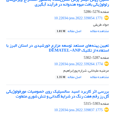
رئولوژیکی بافت میوه هندوانه در فرآیند آبگیری
صفحه
5276-5286
10.22034/jess.2022.339054.1771
جواد طریقی
مشاهده مقاله
اصل مقاله
1.01 M
تعیین پهنه‌‌های مستعد توسعه مزارع خورشیدی در استان البرز با
استفاده از تکنیک DEMATEL-ANP
صفحه
5287-5302
10.22034/jess.2022.339264.1774
مرضیه علیخانی، شراره پورابراهیم
مشاهده مقاله
اصل مقاله
1.35 M
بررسی اثر کاربرد اسید سالسیلیک روی خصوصیات مورفولوژیکی
گل رز رقم هفت رنگ در شرایط گلدانی و تنش شوری متفاوت
صفحه
5303-5315
10.22034/jess.2022.339837.1775