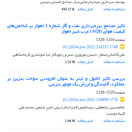
یوسف سرداری، مهدیه رضایی تبار، صادق اصبحی سیس
مشاهده مقاله
اصل مقاله
941.57 K
تاثیر مجتمع بهره‌برداری نفت و گاز شماره 3 اهواز بر شاخص‌های
کیفیت هوای (AQI) غرب شهر اهواز
صفحه
5316-5328
10.22034/jess.2022.334337.1748
علی کاشانی صفار، حسین نوروزی، نسرین چوبکار، لیا شوشتری کرمانشاهی
مشاهده مقاله
اصل مقاله
1.32 M
بررسی تاثیر اتانول و تینر به عنوان افزودنی سوخت بنزین بر
عملکرد، آلایندگی و لرزش یک موتور بنزینی
صفحه
5329-5338
10.22034/jess.2022.339899.1776
غلامحسین شاهقلی، سینا فیض اله زاده اردبیلی، امیر شایعی، محمدعلی
کیهاندوست
مشاهده مقاله
اصل مقاله
1.06 M