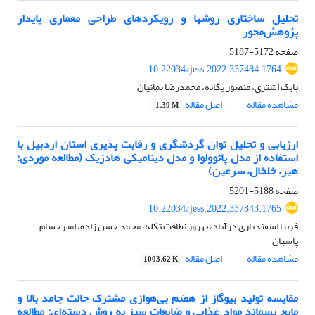
تحلیل ساختاری روشها و رویکردهای طراحی معماری پایدار
پژوهش‌محور
صفحه
5172-5187
10.22034/jess.2022.337484.1764
بابک اشتری، منصور یگانه، محمدرضا بمانیان
مشاهده مقاله
اصل مقاله
1.39 M
ارزیابی و تحلیل توان گردشگری و رقابت پذیری استان اردبیل با
استفاده از مدل پائوولوا و مدل دینامیکی هادزیک (مطالعه موردی:
هیر، خلخال، سرعین)
صفحه
5188-5201
10.22034/jess.2022.337843.1765
فریبا اسفندیاری درآباد، بهروز نظافت تکله، محمد حسن زاده، امیرحسام
پاسبان
مشاهده مقاله
اصل مقاله
1003.62 K
مقایسه تولید بیوگاز از هضم بی‌هوازی مشترک حالت جامد بالا و
مایع پسماند مواد غذایی و ضایعات سبز به روش دسته‌ای: مطالعه