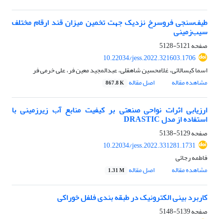
طیف‌سنجی فروسرخ نزدیک جهت تخمین میزان قند ارقام مختلف
سیب‌زمینی
صفحه
5121-5128
10.22034/jess.2022.321603.1706
اسما کیسالائی، غلامحسین شاهقلی، عبدالمجید معین فر، علی خرمی فر
مشاهده مقاله
اصل مقاله
867.8 K
ارزیابی اثرات نواحی صنعتی بر کیفیت منابع آب زیرزمینی با
استفاده از مدل DRASTIC
صفحه
5129-5138
10.22034/jess.2022.331281.1731
فاطمه رجائی
مشاهده مقاله
اصل مقاله
1.31 M
کاربرد بینی الکترونیک در طبقه بندی فلفل خوراکی
صفحه
5139-5148