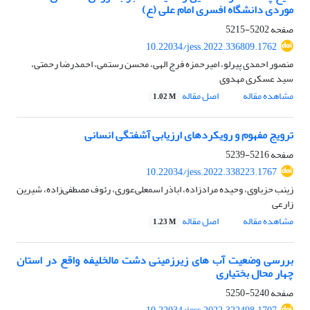
موردی دانشگاه افسری امام علی (ع)
صفحه
5202-5215
10.22034/jess.2022.336809.1762
منصور احمدی پیرلو، امیرحمزه فرج الهی، محسن رستمی، احمدرضا رحمتی،
سید عسکری مهدوی
مشاهده مقاله
اصل مقاله
1.02 M
ترویج مفهوم و رویکردهای ارزیابی آشفتگی انسانی
صفحه
5216-5239
10.22034/jess.2022.338223.1767
زینب حزباوی، وحیده مرادزاده، اباذر اسمعلی‌عوری، رئوف مصطفی‌زاده، شیرین
زارعی
مشاهده مقاله
اصل مقاله
1.23 M
بررسی وضعیت آب های زیرزمینی دشت مالخلیفه واقع در استان
چهار محال بختیاری
صفحه
5240-5250