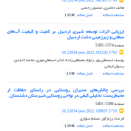
10.22034/jess.2022.342985.1790
هاتف حاضری، منصور رحمتی
مشاهده مقاله
اصل مقاله
1.55 M
ارزیابی اثرات توسعه شهری اردبیل بر کمیت و کیفیت آب‌های
سطحی و زیرزمینی دشت اردبیل
صفحه
5374-5385
10.22034/jess.2022.343220.1792
یوسف حسنعلی پور، رئوف مصطفی زاده، اباذر اسمعلی‌عوری، محمد احمدی،
رسول ایمانی
مشاهده مقاله
اصل مقاله
1.5 M
بررسی چالش‌های مدیران روستایی در راستای حفاظت از
محیط‌زیست: تحلیلی کیفی در نواحی روستایی شهرستان دشتستان
صفحه
5386-5401
10.22034/jess.2022.328837.1719
فرشاد رزم آور، مسلم سواری
مشاهده مقاله
اصل مقاله
1.19 M