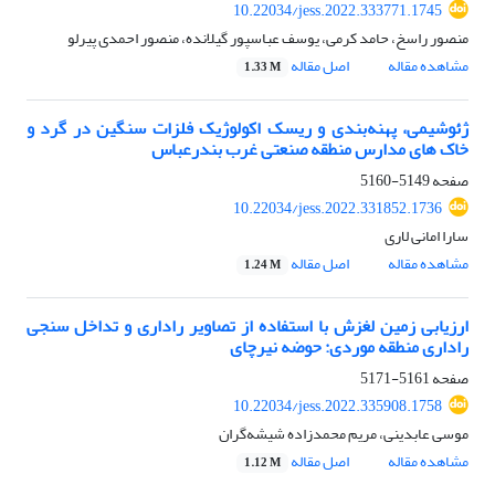
10.22034/jess.2022.333771.1745
منصور راسخ، حامد کرمی، یوسف عباسپور گیلانده، منصور احمدی پیرلو
مشاهده مقاله
اصل مقاله
1.33 M
ژئوشیمی، پهنه‌بندی و ریسک اکولوژیک فلزات سنگین در گرد و
خاک های مدارس منطقه صنعتی غرب بندرعباس
صفحه
5149-5160
10.22034/jess.2022.331852.1736
سارا امانی لاری
مشاهده مقاله
اصل مقاله
1.24 M
ارزیابی زمین لغزش با استفاده از تصاویر راداری و تداخل سنجی
راداری منطقه موردی: حوضه نیرچای
صفحه
5161-5171
10.22034/jess.2022.335908.1758
موسی عابدینی، مریم محمدزاده شیشه‌گران
مشاهده مقاله
اصل مقاله
1.12 M