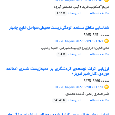
10.22034/jess.2022.322498.1707
مریم آهنکوب، فریماه آیتی، مصطفی آبرود
مشاهده مقاله
اصل مقاله
1.52 M
شناسایی مناطق مستعد آلودگی زیست محیطی سواحل خلیج چابهار
صفحه
5251-5265
10.22034/jess.2022.338975.1769
محی الدین احراری رودی، بیتا بصیرانی، حمید رضایی
مشاهده مقاله
اصل مقاله
1.4 M
ارزیابی اثرات توسعه‌ی گردشگری بر محیط‌زیست شهری (مطالعه
موردی: کلان‌شهر تبریز)
صفحه
5266-5275
10.22034/jess.2022.339030.1770
اکبر اصغری زمانی، فاطمه محمدی
مشاهده مقاله
اصل مقاله
543.45 K
تحلیل روش فیلتر پرس کنترل‌شده به‌منظور استخراج ویژگی‌های