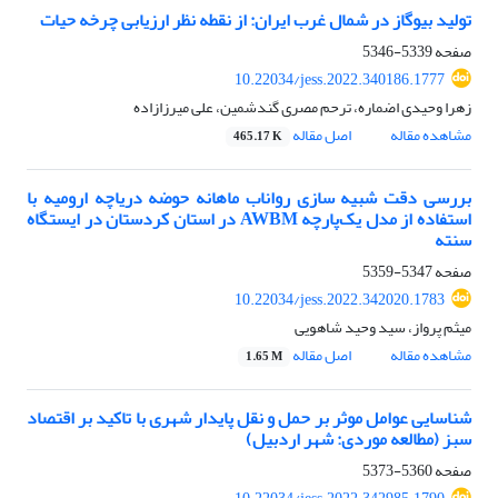
تولید بیوگاز در شمال غرب ایران: از نقطه نظر ارزیابی چرخه حیات
صفحه
5339-5346
10.22034/jess.2022.340186.1777
زهرا وحیدی اضماره، ترحم مصری گندشمین، علی میرزازاده
مشاهده مقاله
اصل مقاله
465.17 K
بررسی دﻗﺖ شبیه سازی رواناب ماهانه حوضه دریاچه ارومیه با
استفاده از ﻣﺪل ﯾﮏﭘﺎرﭼﻪ AWBM در اﺳﺘﺎن ﮐﺮدﺳﺘﺎن در ایستگاه
سنته
صفحه
5347-5359
10.22034/jess.2022.342020.1783
میثم پرواز، سید وحید شاهویی
مشاهده مقاله
اصل مقاله
1.65 M
شناسایی عوامل موثر بر حمل و نقل پایدار شهری با تاکید بر اقتصاد
سبز (مطالعه موردی: شهر اردبیل)
صفحه
5360-5373