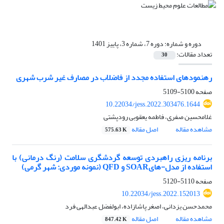
دوره و شماره:
دوره 7، شماره 3، پاییز 1401
تعداد مقالات:
30
رهنمودهای استفاده مجدد از فاضلاب در مصارف غیر شرب شهری
صفحه
5100-5109
10.22034/jess.2022.303476.1644
غلامحسین صفری، فاطمه یعقوبی رودپشتی
مشاهده مقاله
اصل مقاله
575.63 K
برنامه ریزی راهبردی توسعه گردشگری سلامت (رنگ درمانی) با
استفاده از مدل-هایSOAR و QFD (نمونه موردی: شهر گرمی)
صفحه
5110-5120
10.22034/jess.2022.152013
محمدحسن یزدانی، اصغر پاشازاده، ابولفضل عبدالهی فرد
مشاهده مقاله
اصل مقاله
847.42 K