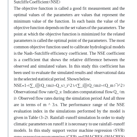
Sutcliffe Coefficient (NSE)
The objective function is called a good fit measurement, and the
optimal values of the parameters are values that represent the
minimum value of the function. In each basin, the value of the
objective function depends on the set values of the parameters. The
point at which the objective function is minimized for the related
parameters is called the optimal point of the parameters. The most
common objective function used to calibrate hydrological models
is the Nash-Sutcliffe efficiency coefficient. The NSE coefficient
is a coefficient that shows the relative difference between the
observed and simulated values. In this study, this coefficient has
been used to evaluate the simulated results and observational data
in the selected statistical period. Shown below.
NSE=1-(∑_i▒(Q_(m,i)-Q_s )_i^2 )/(∑_i▒(Q_(m,i)-(Q_m ) ̅ )^2 )
Observational flow rate Q_s: Indicates computational flow Q_ (m,
i): Observed flow rates during the simulation period And all three
are in terms of m ^ 3⁄s. The performance range of the NSE
evaluation index in the simulations performed by the model is
given in Table (3-2). Rainfall-runoff simulation In order to study
climatic parameters on runoff, it is necessary to use rainfall-runoff
models. In this study, support vector machine regression (SVR),
gene expression programming (GEP) and IHACRES (IHACRES)