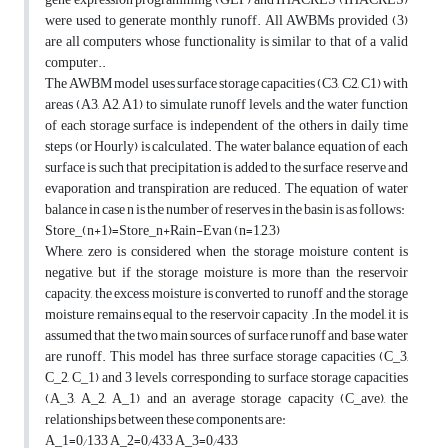
were used to generate monthly runoff. All AWBMs provided (3)
are all computers whose functionality is similar to that of a valid
computer..
The AWBM model uses surface storage capacities (C3, C2, C1) with
areas (A3, A2, A1) to simulate runoff levels, and the water function
of each storage surface is independent of the others in daily time
steps (or Hourly) is calculated. The water balance equation of each
surface is such that precipitation is added to the surface reserve and
evaporation and transpiration are reduced. The equation of water
balance in case n is the number of reserves in the basin is as follows:
Store_(n+1)=Store_n+Rain-Evan (n=1,2,3)
Where, zero is considered when the storage moisture content is
negative, but if the storage moisture is more than the reservoir
capacity, the excess moisture is converted to runoff and the storage
moisture remains equal to the reservoir capacity .In the model, it is
assumed that the two main sources of surface runoff and base water
are runoff. This model has three surface storage capacities (C_3,
C_2, C_1) and 3 levels corresponding to surface storage capacities
(A_3, A_2, A_1) and an average storage capacity (C_ave), the
relationships between these components are:
A_1=0⁄133 A_2=0⁄433 A_3=0⁄433