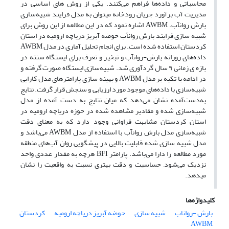
محاسباتی و داده‌‌ها فراهم می‌کنند. یکی از روش های اساسی در
مدیریت آب برآورد جریان رودخانه میتوان به مدل فرایند شبیه‌سازی
بارش روانآب. AWBM اشاره نمود که در این مطالعه از این روش برای
شبیه سازی فرایند بارش روانآب حوضه آبریز دریاچه ارومیه در استان
کردستان استفاده شده است. برای انجام تحلیل آماری در مدل AWBM
داده‌های روزانه بارش-روانآب و تبخیر و تعرف برای ایستگاه سنته در
بازه ی زمانی ۹ سال گردآوری شد. شبیه‌سازی ایستگاه صورت گرفته و
در ادامه با تکیه بر مدل AWBM و بهینه سازی پارامترهای مدل کارایی
شبیه‌سازی با داده‌های موجود مورد ارزیابی و سنجش قرار گرفت. نتایج
به‌دست‌آمده نشان می‌دهد که میان نتایج به دست آمده از مدل
شبیه‌سازی شده و مقادیر مشاهده شده در حوزه دریاچه ارومیه در
استان کردستان مشابهت فراوانی وجود دارد که به معنای دقت
شبیه‌سازی مدل بارش روانآب با استفاده از مدل AWBM می‌باشد و
مدل شبیه سازی شده قابلیت بالایی در پیشگویی روان آب‌های منطقه
مورد مطالعه را دارا می‌باشد. پارامتر BFI هرچه به مقدار عددی واحد
نزدیک می‌شود, حساسیت و دقت بهتری نسبت به واقعیت را نشان
میدهد.
کلیدواژه‌ها
بارش -رواناب
شبیه سازی
حوضه آبریز دریاچه ارومیه
کردستان
AWBM