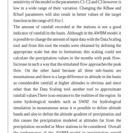
sensitivity of the model to the parameters C1, C2 and C3, however, is
low in a wide range of their variation. Changing the KBase and
KSurf parameters will also result in better values of the target
function in the range of 0.8 to 1.
The amount of rainfall recorded at the stations is not a good
indicator of rainfall in the basin. Although in the AWBM model, it
is possible to change the amount of input data with the Data Scaling
tool, and from this tool, the results were obtained by defining the
appropriate scale, but due to limitations, this scaling could not
calculate the precipitation values in the months with peak flow.
Increase in such a way that the simulated flow approaches the peak
flow. On the other hand, because all three sub-basins are
mountainous and there is a large difference in altitude in the basin,
so considerable rainfall at higher altitudes is obvious, and since
other than the Data Scaling tool, another tool to approximate
rainfall values There is no entrance to the realities of the region. In
some hydrological models such as SWAT, for hydrological
simulation in mountainous areas, it is possible to define altitude
bands and also to define the altitude gradient of precipitation, and
this causes the precipitation modeled at altitudes far from the
precipitation recorded in More stations to be considered. Overall,
the performance of the AWBM model in precipitation-runoff