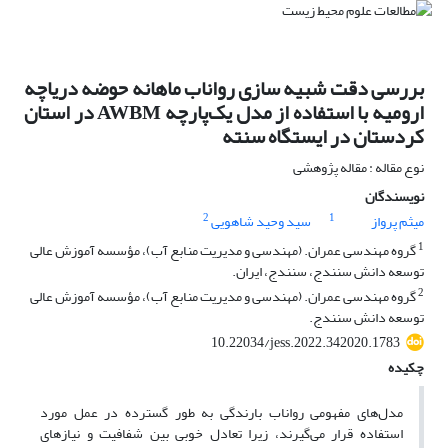
بررسی دﻗﺖ شبیه سازی رواناب ماهانه حوضه دریاچه
ارومیه با استفاده از ﻣﺪل ﯾﮏﭘﺎرﭼﻪ AWBM در اﺳﺘﺎن
ﮐﺮدﺳﺘﺎن در ایستگاه سنته
نوع مقاله : مقاله پژوهشی
نویسندگان
2
1
میثم پرواز
سید وحید شاهویی
1
گروه مهندسی عمران. (مهندسی و مدیریت منابع آب)، مؤسسه آموزش عالی
توسعه دانش سنندج، سنندج، ایران.
2
گروه مهندسی عمران. (مهندسی و مدیریت منابع آب)، مؤسسه آموزش عالی
توسعه دانش سنندج.
10.22034/jess.2022.342020.1783
چکیده
مدل‌های مفهومی رواناب بارندگی به طور گسترده در عمل مورد
استفاده قرار می‌گیرند، زیرا تعادل خوبی بین شفافیت و نیازهای