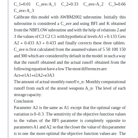
C_1=0⁄01 C_ave/A_1 C_2=0⁄33 C_ave/A_2 C_3=0⁄66
C_ave/A_3
Calibrate this model with AWBM2002 subroutine. Initially, this
subroutine is considered a C_ave and using BFI and K obtained
from the NBFLOW subroutine and with the help of relations 2 and
3, the values of C3, C2, C1 with hypothetical levels A1 = 0⁄133, Gets
A2 = 0⁄433, A3 = 0⁄433 and finally corrects these three tablets.
C_ave is first calculated from the assumed values of 5, 50, 100, 150
and 300, which are considered by default in the model, in such a way
that the runoff obtained and the actual runoff obtained from the
following equation have a low The most differences are:
Act=e1A1+e2A2+e3A3
The amount of actual monthly runoff e_n: Monthly computational
runoff from each of the stored weapons A_n: The level of each
storage capacity.
Conclusion
Parameter A2 is the same as A1, except that the optimal range of
variation is 0-0.3. The sensitivity of the objective function values
to the values of the BFI parameter is completely opposite to
parameters A1 and A2, so that the closer the value of this parameter
is to one, the more optimal the objective function values are. The