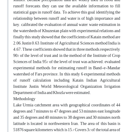
runoff forecasts, they can use the available information to fill
statistical gaps in runoff data. To achieve this goal, identifying the
relationship between runoff and water is of high importance and
key. calibrated the evaluation of annual water waste estimation in
the watersheds of Khuzestan plain with experimental relations and
finally this study showed that the coefficients of Katain method are
2.06, Justin 0.63, Institute of Agricultural Sciences method India is
4.67. These coefficients showed that in three methods, respectively,
90% of the level of trust and in the method of the Institute of Crop
Sciences of India, 95% of the level of trust was achieved. evaluated
experimental methods for estimating runoff in Band-e-Mandar
watershed of Fars province. In this study, 6 experimental methods
of runoff calculation including Katain, Indian Agricultural
Institute, Justin, World Meteorological Organization, Irrigation
Department of India and Khozla were estimated.
Methodology
Lake Urmia catchment area with geographical coordinates of 44
degrees and 7 minutes to 47 degrees and 53 minutes east longitude
and 35 degrees and 40 minutes to 38 degrees and 30 minutes north
latitude is located in northwestern Iran. The area of this basin is
51876 square kilometers, which is 15 / Covers 3% of the total area of