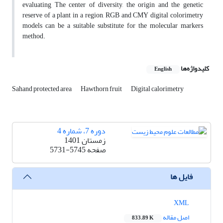
evaluating The center of diversity, the origin and the genetic
reserve of a plant in a region, RGB and CMY digital colorimetry
models can be a suitable substitute for the molecular markers
method.
کلیدواژه‌ها
English
Sahand protected area
Hawthorn fruit
Digital calorimetry
دوره 7، شماره 4
زمستان 1401
صفحه
5731-5745
فایل ها
XML
اصل مقاله
833.89 K