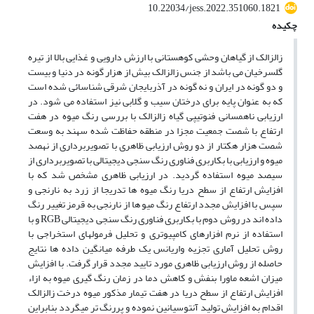
10.22034/jess.2022.351060.1821
چکیده
زالزالک از گیاهان وحشی کوهستانی با ارزش دارویی و غذایی بالا از تیره
گلسرخیان می باشد از جنس زالزالک بیش از هزار گونه در دنیا و بیست
و دو گونه در ایران و نه گونه در آذربایجان شرقی شناسائی شده است
که به عنوان پایه برای درختان سیب و گلابی نیز استفاده می شود. در
ارزیابی ناهمسانی فنوتیپی گیاه زالزالک با بررسی رنگ میوه در هفت
ارتفاع با شصت جمعیت مجزا در منطقه حفاظت شده سهند به وسعت
شصت هزار هکتار از دو روش ارزیابی ظاهری با تصویربرداری از نهصد
میوه و ارزیابی با بکاربری فناوری رنگ سنجی دیجیتالی با تصویربرداری از
سیصد میوه استفاده گردید. در ارزیابی ظاهری مشخص شد که با
افزایش ارتفاع از سطح دریا رنگ میوه ها تدریجا از زرد به نارنجی و
سپس با افزایش مجدد ارتفاع رنگ میو ها از نارنجی به قرمز تغییر رنگ
داده اند در روش دوم با بکاربری فناوری رنگ سنجی دیجیتالی RGB و با
استفاده از نرم افزارهای کامپیوتری و تحلیل فرمولهای استخراجی با
روش تحلیل آماری تجزیه واریانس یک طرفه میانگین داده ها نتایج
حاصله از روش ارزیابی ظاهری مورد تایید مجدد قرار گرفت. با افزایش
میزان اشعه ماورا بنفش و کاهش دما در زمان رنگ گیری میوه به ازاء
افزایش ارتفاع از سطح دریا در هفت تیمار مذکور میوه درخت زالزالک
اقدام به افزایش تولید آنتوسیانین نموده و پررنگ تر میگردد بنابراین