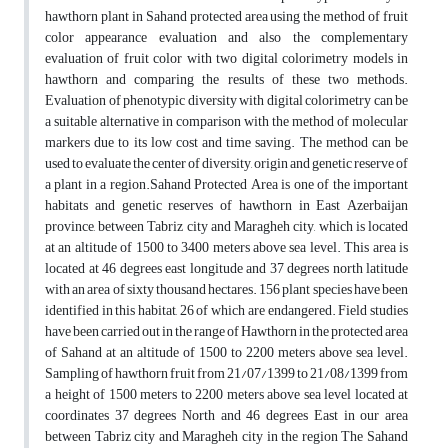
hawthorn plant in Sahand protected area using the method of fruit
color appearance evaluation and also the complementary
evaluation of fruit color with two digital colorimetry models in
hawthorn and comparing the results of these two methods.
Evaluation of phenotypic diversity with digital colorimetry can be
a suitable alternative in comparison with the method of molecular
markers due to its low cost and time saving. The method can be
used to evaluate the center of diversity, origin and genetic reserve of
a plant in a region.Sahand Protected Area is one of the important
habitats and genetic reserves of hawthorn in East Azerbaijan
province, between Tabriz city and Maragheh city, which is located
at an altitude of 1500 to 3400 meters above sea level. This area is
located at 46 degrees east longitude and 37 degrees north latitude
with an area of sixty thousand hectares. 156 plant species have been
identified in this habitat, 26 of which are endangered. Field studies
have been carried out in the range of Hawthorn in the protected area
of Sahand at an altitude of 1500 to 2200 meters above sea level.
Sampling of hawthorn fruit from 21/07/1399 to 21/08/1399 from
a height of 1500 meters to 2200 meters above sea level located at
coordinates 37 degrees North and 46 degrees East in our area
between Tabriz city and Maragheh city in the region The Sahand