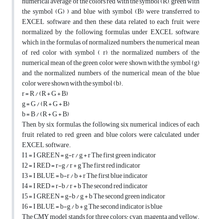
numerical average of the colors red with the symbol (R), green with
the symbol (G) ) and blue with symbol (B) were transferred to
EXCEL software and then these data related to each fruit were
normalized by the following formulas under EXCEL software,
which in the formulas of normalized numbers, the numerical mean
of red color with symbol ( r), the normalized numbers of the
numerical mean of the green color were shown with the symbol (g)
and the normalized numbers of the numerical mean of the blue
color were shown with the symbol (b).
r = R / (R + G + B)
g = G / (R + G + B)
b = B / (R + G + B)
Then, by six formulas, the following six numerical indices of each
fruit related to red, green and blue colors were calculated under
EXCEL software.
I1 = I GREEN = g-r / g + r The first green indicator
I2 = I RED = r-g / r + g The first red indicator
I3 = I BLUE = b-r / b + r The first blue indicator
I4 = I RED = r-b / r + b The second red indicator
I5 = I GREEN = g-b / g + b The second green indicator
I6 = I BLUE = b-g / b + g The second indicator is blue
The CMY model stands for three colors: cyan, magenta and yellow.