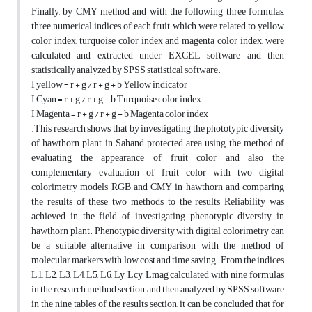
Finally, by CMY method and with the following three formulas,
three numerical indices of each fruit, which were related to yellow
color index, turquoise color index and magenta color index, were
calculated and extracted under EXCEL software and then
statistically analyzed by SPSS statistical software.
I yellow = r + g / r + g + b Yellow indicator
I Cyan = r + g / r + g + b Turquoise color index
I Magenta = r + g / r + g + b Magenta color index
.This research shows that by investigating the phototypic diversity
of hawthorn plant in Sahand protected area using the method of
evaluating the appearance of fruit color and also the
complementary evaluation of fruit color with two digital
colorimetry models RGB and CMY in hawthorn and comparing
the results of these two methods to the results Reliability was
achieved in the field of investigating phenotypic diversity in
hawthorn plant. Phenotypic diversity with digital colorimetry can
be a suitable alternative in comparison with the method of
molecular markers with low cost and time saving. From the indices
L1, L2, L3, L4, L5, L6, Ly, Lcy, Lmag calculated with nine formulas
in the research method section and then analyzed by SPSS software
in the nine tables of the results section, it can be concluded that for