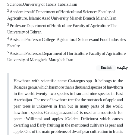
Sciences.University of Tabriz.Tabriz .Iran
2
Academic staff, Department of Horticultural Sciences, Faculty of
Agriculture. Islamic Azad University, Mianeh Branch, Mianeh, Iran.
3
Professor, Department of Horticulture Faculty of Agriculture, The
University of Tehran
4
Assistant Professor College. Agricultural Sciences and Food Industries
Faculty.
5
Assistant Professor, Department of Horticulture, Faculty of Agriculture,
University of Maragheh. Maragheh, Iran.
چکیده
English
Hawthorn with scientific name Crataegus spp. It belongs to the
Rosacea genus, which has more than a thousand species of hawthorn
in the world, twenty-two species in Iran, and nine species in East
Azerbaijan. The use of hawthorn tree for the rootstock of apple and
pear trees is unknown in Iran, but in many parts of the world,
hawthorn species (Crataegus.azarolus) is used as a rootstock for
pears (Willimas) and apples (Golden Delicious), which causes
dwarfing and Early fruiting in the mentioned cultivars is pear and
apple. One of the main problems of dwarf pear cultivation in Iran is