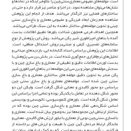
است. مولفه‌های مفهومی معماری‌سنتی‌چین را علاوه‌بر اینکه در نماد‌ها و
نشان‌ها می‌توان مشاهده نمود، در اجزا و عناصر نیز قرار دارد و حتی در
ساختارهای فضایی نیز اثر‌گذار می‌باشد. هدف از انجام این پژوهش
مشاهده هم زمان ابعاد فیزیکی و مفهومی معماری و باغ‌سازی سنتی
چینی و تدوین مولفه‌های ساختار دهنده به این سبک طراحی می‌باشد.
همچنین اهداف فرعی همچون شناخت باورها تطبیق اطلاعات بدست
آمده با بناهای امپراطوری شهر پکن می‌باشد. روش این پژوهش از نوع
سامانه‌های تفسیری، کیفی و مبتنی‌بر‌«روش استدلال منطقی‌»‌ است.
اطلاعات این پژوهش بر‌اساس اسناد کتابخانه ایی، بازدید‌های میدانی و
تحلیل‌های نرم‌افزاری جمع‌آوری شده است. در بخش بررسی پژوهش با
بدست اوردن اطلاعات دقیق و تطبیقی از معماری و باغ سازی چین و با
سنجش مولفه‌های موثر و بررسی این مولفه‌ها در بناهای امپراطوری شهر
پکن منجر به تدوین دقیق مولفه های ساختاری معماری و باغ سازی
سنتی چین شده است. مولفه‌های معماری و باغ سازی سنتی چین
بر‌اساس دو محور کالبدی و معنایی شکل گرفت است. ولیکن این دو
محور شکل دهنده در تعامل با یکدیگر بوده و تمامی اجزا بر‌اساس این
تعامل شکل گرفته است. باور‌های کنفوسیوسی، تائویسمی و بودیسمی
اساس شکل‌دهی تفکر معماری و باغ‌سازی سنتی چین بوده که در
ساختار ارتباطی این مجموعه‌ها نیز به وضوح بیان شده است. معماری و
باغسازی سنتی‌چین نوعی از معماری با تبلور ارزش های کالبدی – معنایی و
ماندگار ارتباط مردمان کهن چین با طبیعت و ارزش های برخاسته از
فنگشویی، تاٌئوییسم و بودیسم است. که به کمک ابزار‌های ساخت از