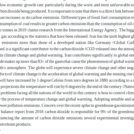
 slow economic growth rate, particularly during the worst and most unfavorable ec
bon dioxide being produced. It is important to note that there is a direct link betwee
l use increases, so do carbon emissions. Different types of fossil fuel consumptio
onsumption of coal results in greater carbon emissions than the consumption of oil 
n tonnes in 2019, claims research from the International Energy Agency. The bigges
l gas, according to the statistics that have been released. Iran has the sixth highe
n emissions more than those of a developed nation like Germany (Global Carbo
d, is a significant contributor to the carbon dioxide (CO2) released into the atmosp
in climate change and global warming. Iran contributes significantly to global ene
e makes up more than 83% of the gases that cause the phenomenon of global warming
rth's atmosphere. The globe will experience severe climate change and other nega
ffects of climate change is the acceleration of global warming and the ensuing rise i
ill have increased by 1 degree Celsius from zero degrees in 1880, according to a
projections, the temperature will rise by 6 degrees by the end of the century (Na
problems facing all the nations of the world in this century is how to control cli
 the process of temperature change and global warming. Adopting sensible and sens
ower pollution emissions. Concern over the recent spike in greenhouse gas emissions,
 balance report from 2018, carbon dioxide is responsible for 99% of the greenhous
fluencing the amount of carbon dioxide emissions, several experimental investiga
petroleum products.
y