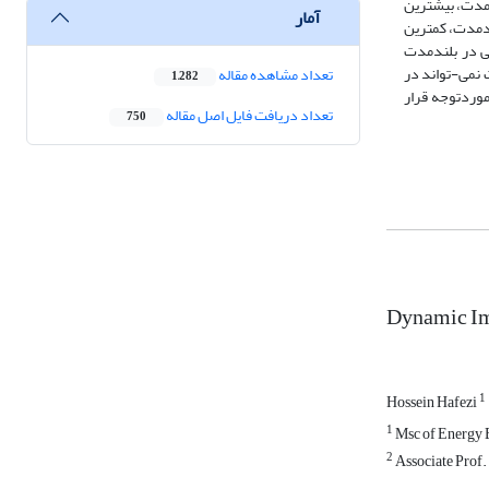
م در بلندمدت، بیشترین
آمار
ندمدت، کمترین
لی در بلندمدت
 نمی-تواند در
تعداد مشاهده مقاله
1,282
موردتوجه قرار
تعداد دریافت فایل اصل مقاله
750
Dynamic Imp
1
Hossein Hafezi
1
Msc of Energy E
2
Associate Prof.