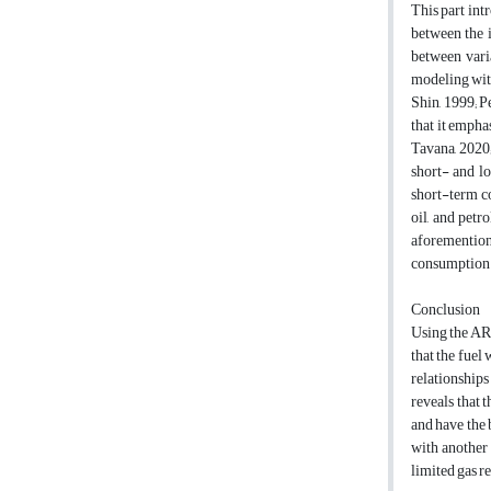
This part int
between the 
between vari
modeling with
Shin, 1999; P
that it empha
Tavana, 2020
short- and lo
short-term co
oil, and petr
aforementione
consumption i
Conclusion
Using the ARD
that the fuel
relationships
reveals that 
and have the 
with another 
limited gas r