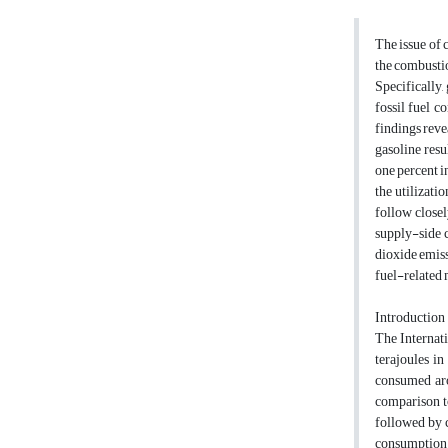
The issue of 
the combustio
Specifically,
fossil fuel 
findings revea
gasoline resu
one percent i
the utilizati
follow closel
supply-side c
dioxide emiss
fuel-related
Introduction
The Internat
terajoules in
consumed aro
comparison t
followed by c
consumption o