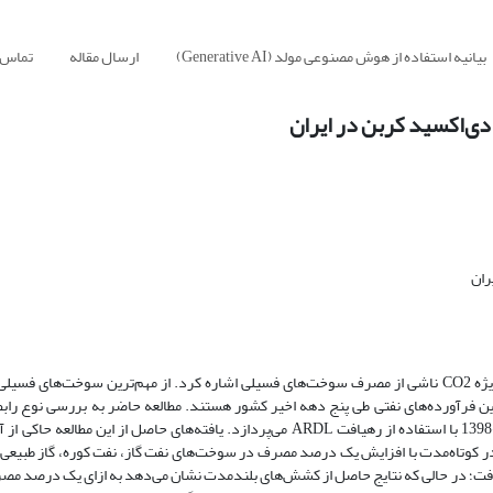
بیانیه استفاده از هوش مصنوعی مولد (Generative AI)
ارسال مقاله
تماس ب
ی‌اکسید کربن در ایران
ران
. از مهم‌ترین علل ایجاد تغییرات اقلیمی می‌توان به انتشار گازهای گلخانه‌ای به‌ویژه CO2 ناشی از مصرف سوخت‌های فسیلی اشاره کرد. از مهم‌ترین سو
ترین فرآورده‌های نفتی طی پنج دهه اخیر کشور هستند. مطالعه حاضر به بررسی نوع را
سوخت‌های فسیلی و میزان انتشار کربن دی‌اکسید کشور در بازه زمانی 1334-1398 با استفاده از رهیافت ARDL می‌پردازد. یافته‌های حاص
در کوتاه‌مدت با افزایش یک درصد مصرف در سوخت‌های نفت گاز، نفت کوره، گاز طبیعی و
، 32/0، 32/0 و 18/0 درصد افزایش خواهد یافت؛ در حالی که نتایج حاصل از کشش‌های بلندمدت نشان می‌دهد به ازای یک 