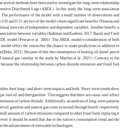
at several methods have been used to investigate the long-term relationship
essive Distributed Lags (ARDL). In this study, the long-term association
 The performance of the model with a small number of observations and
I(0) and I(1)) are two of the model's most significant benefits (Pesaran and
optimal intervals of independent and dependent variables. Another benefit is
m association between variables (Rahman and Kashem, 2017; Barati and Fardi
ARDL model (Pesran et al., 2001). The ARDL model's consideration of both
 model offers the researcher the chance to make predictions in addition to
Beko, 2012). Because of this, the consumption of heating oil, diesel, petrol
 natural gas (similar to the study by Martins et al., 2021). Contrary to the
 because the relationship between carbon dioxide emissions and fossil fuel
iables, their long- and short-term impacts, and both. Short-term trends show
gas, fuel oil, and then gasoline. This suggests that there are cause-and-effect
e emission of carbon dioxide. Additionally, an analysis of long-term patterns
el oil, gasoline, and natural gas come in second through fourth, respectively,
small amount of carbon emissions compared to other fossil fuels, replacing it
ever, it should be noted that due to the nation's consumption trend and the
d on the advancement of renewable technologies.