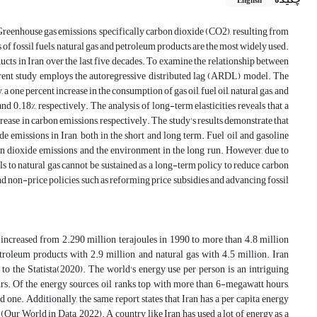
English
Greenhouse gas emissions, specifically carbon dioxide (CO2), resulting from
 of fossil fuels, natural gas and petroleum products are the most widely used.
ucts in Iran over the last five decades. To examine the relationship between
urrent study employs the autoregressive distributed lag (ARDL) model. The
a one percent increase in the consumption of gas oil, fuel oil, natural gas, and
nd 0.18%, respectively. The analysis of long-term elasticities reveals that a
crease in carbon emissions, respectively. The study's results demonstrate that
de emissions in Iran, both in the short and long term. Fuel oil and gasoline
bon dioxide emissions and the environment in the long run. However, due to
ls to natural gas cannot be sustained as a long-term policy to reduce carbon
d non-price policies, such as reforming price subsidies and advancing fossil
increased from 2.290 million terajoules in 1990 to more than 4.8 million
petroleum products with 2.9 million, and natural gas with 4.5 million. Iran
o the Statista(2020). The world's energy use per person is an intriguing
s. Of the energy sources, oil ranks top with more than 6-megawatt hours,
ne. Additionally, the same report states that Iran has a per capita energy
Our World in Data, 2022). A country like Iran has used a lot of energy as a