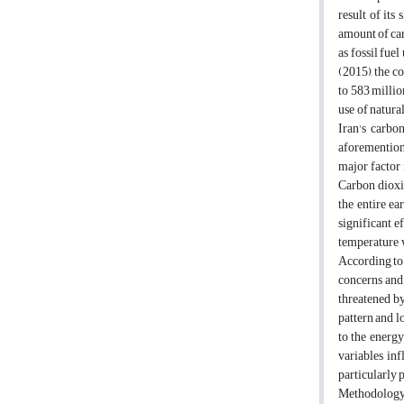
result of its
amount of car
as fossil fue
(2015), the c
to 583 millio
use of natura
Iran's carbo
aforementione
major factor 
Carbon dioxid
the entire ea
significant e
temperature w
According to 
concerns and 
threatened by
pattern and l
to the energy
variables in
particularly 
Methodolog