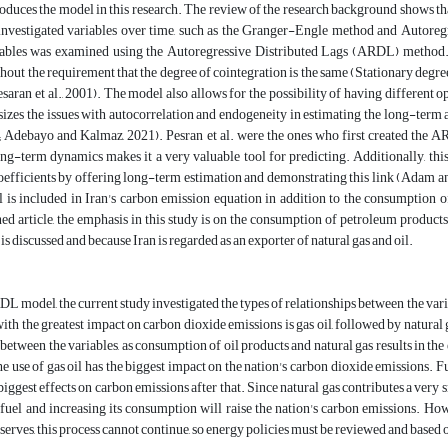
roduces the model in this research. The review of the research background shows th
investigated variables over time, such as the Granger-Engle method and Autoregr
ables was examined using the Autoregressive Distributed Lags (ARDL) method.
out the requirement that the degree of cointegration is the same (Stationary degree 
esaran et al., 2001). The model also allows for the possibility of having different 
sizes the issues with autocorrelation and endogeneity in estimating the long-ter
; Adebayo and Kalmaz, 2021). Pesran et al. were the ones who first created the 
ng-term dynamics makes it a very valuable tool for predicting. Additionally, this
efficients by offering long-term estimation and demonstrating this link (Adam and 
ol is included in Iran's carbon emission equation in addition to the consumption of
d article, the emphasis in this study is on the consumption of petroleum products
s discussed and because Iran is regarded as an exporter of natural gas and oil.
L model, the current study investigated the types of relationships between the var
 with the greatest impact on carbon dioxide emissions is gas oil, followed by natural 
 between the variables, as consumption of oil products and natural gas results in th
the use of gas oil has the biggest impact on the nation's carbon dioxide emissions. Fu
biggest effects on carbon emissions after that. Since natural gas contributes a very 
fuel and increasing its consumption will raise the nation's carbon emissions. How
eserves, this process cannot continue, so energy policies must be reviewed and base