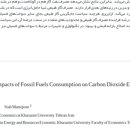
نتشار کربن به ترتیب 83/0، 49/0، 09/0 و 34/0 درصد افزایش می‌یابد. بنابراین، نتایج نشان می‌دهد مصرف نفت گاز هم در کوتاه‌مدت و ه
و بنزین در رتبه‌های بعدی قرار دارند. مصرف گاز طبیعی تنها حامل انرژی است که در بل
ارد می‌کند. ازاین‌رو، هرچند سیاست جایگزینی گاز طبیعی بجای سایر سوخت‌های فسی
جه به رشد فزاینده مصرف گاز طبیعی و محدودیت‌های متعدد در سمت عرضه آن، این سیاست
 اصلاح یارانه قیمتی و بهبود در تکنولوژی و تجهیزات مرتبط با سوخت‌های فسیلی نیز 
acts of Fossil Fuels Consumption on Carbon Dioxide Em
2
Siab Mamipour
conomics at Kharazmi University, Tehran, Iran
 in Energy and Resources Economic, Kharazmi University, Faculty of Economics, Te