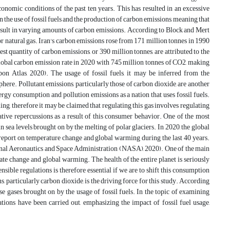
onomic conditions of the past ten years. This has resulted in an excessive
n the use of fossil fuels and the production of carbon emissions, meaning that
n result in varying amounts of carbon emissions. According to Block and Mert
or natural gas. Iran's carbon emissions rose from 171 million tonnes in 1990
t quantity of carbon emissions, or 390 million tonnes, are attributed to the
st global carbon emission rate in 2020 with 745 million tonnes of CO2, making
n Atlas, 2020). The usage of fossil fuels, it may be inferred from the
here. Pollutant emissions, particularly those of carbon dioxide, are another
rgy consumption and pollution emissions as a nation that uses fossil fuels.
, therefore it may be claimed that regulating this gas involves regulating
tive repercussions as a result of this consumer behavior. One of the most
n sea levels brought on by the melting of polar glaciers. In 2020, the global
 report on temperature change and global warming during the last 40 years.
tional Aeronautics and Space Administration (NASA), 2020). One of the main
mate change and global warming. The health of the entire planet is seriously
ible regulations is therefore essential if we are to shift this consumption
 particularly carbon dioxide, is the driving force for this study. According
e gases brought on by the usage of fossil fuels. In the topic of examining
tions have been carried out, emphasizing the impact of fossil fuel usage,