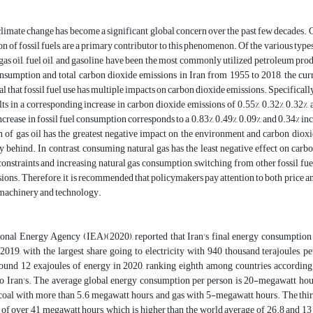
climate change has become a significant global concern over the past few decades. 
n of fossil fuels, are a primary contributor to this phenomenon. Of the various types
 gas oil, fuel oil, and gasoline have been the most commonly utilized petroleum prod
consumption and total carbon dioxide emissions in Iran from 1955 to 2018, the c
l that fossil fuel use has multiple impacts on carbon dioxide emissions. Specifically, 
lts in a corresponding increase in carbon dioxide emissions of 0.55%, 0.32%, 0.32%, a
ncrease in fossil fuel consumption corresponds to a 0.83%, 0.49%, 0.09%, and 0.34% in
on of gas oil has the greatest negative impact on the environment and carbon dioxi
y behind. In contrast, consuming natural gas has the least negative effect on car
onstraints and increasing natural gas consumption, switching from other fossil fue
ions. Therefore, it is recommended that policymakers pay attention to both price an
 machinery and technology.
ional Energy Agency (IEA)(2020), reported that Iran's final energy consumption 
 2019, with the largest share going to electricity with 940 thousand terajoules, 
und 12 exajoules of energy in 2020, ranking eighth among countries according t
o Iran's. The average global energy consumption per person is 20-megawatt hour
oal with more than 5.6 megawatt hours, and gas with 5-megawatt hours. The third o
f over 41 megawatt hours, which is higher than the world average of 26.8 and 13 (