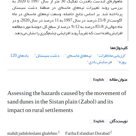
ماهواره‌ای لندست باقدرت تفکیک 30 متر از سال 1997 تا 2020 به
بررسی روند تغییرات تپه‌های ماسه‌ای در منطقة دشت سیستان
پرداخته شد. بر اساس نتایج حاصله، وسعت تپه‌های ماسه‌ای در ماه
آگوست از 23/8 درصد در سال 1997 به 11 درصد در سال 2020، و در
ماه جوالی از 83/8 درصد به 9/12 درصد از سطح کل حوضة موردمطالعه
افزایش‌یافته است که تقریباٌ روند افزایشی چشم‌گیری را نشان می‌دهد.
کلیدواژه‌ها
"ارزیابی مخاطرات"
تپه‌های ماسه‌ای"
دشت سیستان"
بادهای 120
روزه"
فرسایش بادی"
عنوان مقاله
English
Assessing the hazards caused by the movement of
sand dunes in the Sistan plain (Zabol) and its
impact on rural settlements
نویسندگان
English
1
2
mahdi jadidoleslami ghalehno
Fariba Esfandiari Dorabad