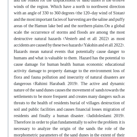
and the reason for the displacement of sand dunes is the erosive
winds of the region. Which have a north to northwest direction
with an angle of 330 to 360 degrees (the 120-day wind of Sistan)
and the most important facies of harvesting are the saline and puffy
areas of the Hamun lake bed and the northern plains.On a global
scale, the occurrence of storms and floods are among the most
destructive natural hazards (Vesterb and et all, 2022), as most
accidents are caused by these two hazards (Yakshin and et all, 2022).
Hazards mean natural events that potentially cause danger to
humans and what is valuable to them. Hazard has the potential to
cause damage, for human health, human, economic, educational
activity, damage to property, damage to the environment, loss of
flora and fauna, pollution and insecurity of natural disasters are
dangerous (Rahimi Harabadi, 2019). The active and dynamic
nature of the sand dunes causes the movement of sands towards the
settlements to be more frequent and creates many dangers such as
threats to the health of residents, burial of villages, destruction of
soil and public facilities, and causes financial losses, migration of
residents, and finally, a human disaster. (Jadidoleslami, 2019).
Therefore, in order to plan fundamentally to solve the problem, it is
necessary to analyze the origin of the sands, the role of the
morphometric parameters of the sand dunes in the extent of their