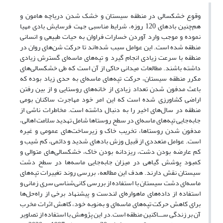
وقوع خشکسالی در منطقه سیستان و خشک شدن دریاچه هامون و
هم‌چنین بادهای 120 روزه، شرایط مناسبی جهت فرسایش بادی مهیا
نموده و موجب وارد آوردن خسارات فراوان به حیات طبیعی و انسانی
منطقه شده است. این عوامل سبب شده‌اند تا حرکت شن‌های روان در
منطقه با سرعت زیادی انجام گیرد و تپه‌های ماسه‌ای گسترش زیادی
داشته باشند. مطالعات میدانی حاکی از آن است که طی خشکسالی‌های
مکرر منطقه سیستان، حرکت تپه‌های ماسه‌ای به حدی زیاد بوده که
باعث مدفون شدن تعداد زیادی از خانه‌های روستایی و از بین رفتن
اراضی کشاورزی شده است که این امر خود مهاجرت ساکنان بومی
منطقه در سال‌های اخیر را به دنبال داشته است. مخاطرات ناشی از
جابه‌جایی تپه‌های ماسه‌ای در سطح روستاها شامل تهدید سلامت اهالی،
مدفون شدن روستاها، تخریب خاک و زیرساخت‌های عمومی و غیره
است. عوامل متعددی از قبیل وزش بادهای شدید و دائمی، کم شیب و
کم عارضه بودن دشت، ریزدانه بودن خاک، خشکسالی‌های متوالی و
کمبود پوشش گیاهی در میزان جابه‌جایی ماسه‌ها در سطح دشت
سیستان نقش دارند. هدف این مطالعه، بررسی روند تغییرات تپه‌های
ماسه‌ای دشت سیستان با استفاده از بررسی کانی‌شناسی سری زمانی و
استفاده از داده‌های ماهواره‌ای لندست و پیشنهاد برخی از راه‌حل‌ها
برای کاهش حرکت تپه‌های ماسه‌ای و به‌نوبه خود، کاهش اثرات مخرب
آن بر زندگی ســـاکنین منطقه است.در این پژوهش با استفاده از تصاویر