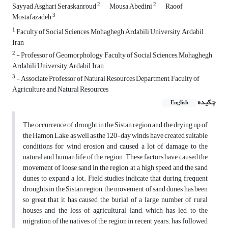
2
2
Sayyad Asghari Seraskanroud
Mousa Abedini
Raoof
3
Mostafazadeh
1
Faculty of Social Sciences, Mohaghegh Ardabili University, Ardabil,
Iran
2
- Professor of Geomorphology, Faculty of Social Sciences, Mohaghegh
Ardabili University, Ardabil, Iran
3
- Associate Professor of Natural Resources Department, Faculty of
Agriculture and Natural Resources
چکیده
English
The occurrence of drought in the Sistan region and the drying up of
the Hamon Lake, as well as the 120-day winds, have created suitable
conditions for wind erosion and caused a lot of damage to the
natural and human life of the region. These factors have caused the
movement of loose sand in the region at a high speed and the sand
dunes to expand a lot. Field studies indicate that during frequent
droughts in the Sistan region, the movement of sand dunes has been
so great that it has caused the burial of a large number of rural
houses and the loss of agricultural land, which has led to the
migration of the natives of the region in recent years. has followed