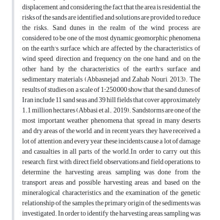
displacement, and considering the fact that the area is residential, the
risks of the sands are identified and solutions are provided to reduce
the risks. Sand dunes in the realm of the wind process are
considered to be one of the most dynamic geomorphic phenomena
on the earth's surface, which are affected by the characteristics of
wind speed, direction and frequency on the one hand, and on the
other hand by the characteristics of the earth's surface and
sedimentary materials (Abbasnejad and Zahab Nouri, 2013). The
results of studies on a scale of 1:250,000 show that the sand dunes of
Iran include 11 sand seas and 39 hill fields that cover approximately
1.1 million hectares (Abbasi et al., 2019). Sandstorms are one of the
most important weather phenomena that spread in many deserts
and dry areas of the world, and in recent years, they have received a
lot of attention, and every year these incidents cause a lot of damage
and casualties in all parts of the world.In order to carry out this
research, first, with direct field observations and field operations, to
determine the harvesting areas, sampling was done from the
transport areas and possible harvesting areas, and based on the
mineralogical characteristics and the examination of the genetic
relationship of the samples, the primary origin of the sediments was
investigated. In order to identify the harvesting areas, sampling was