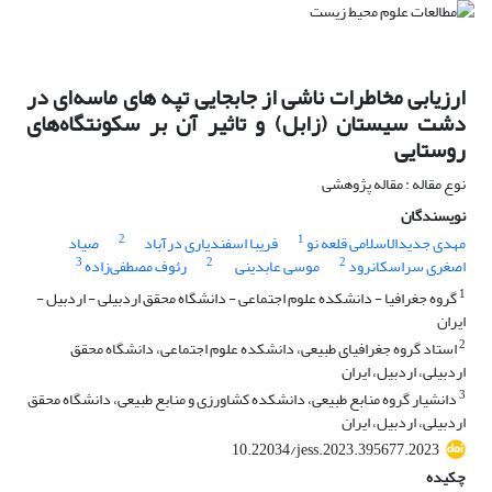
ارزیابی مخاطرات ناشی از جابجایی تپه های ماسه‌ای در
دشت سیستان (زابل) و تاثیر آن بر سکونتگاه‌های
روستایی
نوع مقاله : مقاله پژوهشی
نویسندگان
2
1
مهدی جدیدالاسلامی قلعه نو
فریبا اسفندیاری درآباد
صیاد
3
2
2
اصغری سراسکانرود
موسی عابدینی
رئوف مصطفی‌زاده
1
گروه جغرافیا - دانشکده علوم اجتماعی - دانشگاه محقق اردبیلی - اردبیل -
ایران
2
استاد گروه جغرافیای طبیعی، دانشکده علوم اجتماعی، دانشگاه محقق
اردبیلی، اردبیل، ایران
3
دانشیار گروه منابع طبیعی، دانشکده کشاورزی و منابع طبیعی، دانشگاه محقق
اردبیلی، اردبیل، ایران
10.22034/jess.2023.395677.2023
چکیده