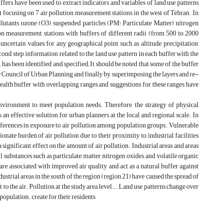
buffers have been used to extract indicators and variables of land use patterns
t focusing on 7 air pollution measurement stations in the west of Tehran. In
pollutants, ozone (O3), suspended particles (PM: Particulate Matter), nitrogen
n measurement stations with buffers of different radii (from 500 to 2000
certain values for any geographical point such as altitude, precipitation,
cond step, information related to the land use pattern in each buffer with the
 has been identified and specified; It should be noted that some of the buffer
e Council of Urban Planning and finally by superimposing the layers and re-
 health buffer with overlapping ranges and suggestions for these ranges have
environment to meet population needs. Therefore, the strategy of physical
s an effective solution for urban planners at the local and regional scale. In
differences in exposure to air pollution among population groups. Vulnerable
ate burden of air pollution due to their proximity to industrial facilities
 significant effect on the amount of air pollution. Industrial areas and areas
 substances such as particulate matter, nitrogen oxides, and volatile organic
e associated with improved air quality and act as a natural buffer against
ndustrial areas in the south of the region (region 21) have caused the spread of
o the air. Pollution at the study area level... Land use patterns change over
population. create for their residents