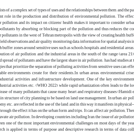
ists of a complex set of types of uses and the relationships between them, and the pat
t role in the production and distribution of environmental pollution. The effect
ir pollution and its impact on citizens' health makes it important to consider urban
ollutants by absorbing or blocking part of the pollution and thus reduces the con
r pollutants in the west of Tehran metropolis with the view of creating health buffe
field observations and air quality monitoring data, information for spatial analysis 
h buffer zones around sensitive uses such as schools, hospitals, and residential areas
ibution of air pollution, and the industrial areas in the south of the range (area
 spread of pollutants and have the largest share in air pollution. has had studies a
gies that prioritize the separation of polluting activities from sensitive uses can e
able environments create for their residents.In urban areas, environmental cris
industrial activities, and infrastructure development. One of the key environmen
dustrial activities, etc. (WHO, 2022), while rapid urbanization often leads to the l
lease of many pollutants that cause many heart and respiratory diseases (Hamidi et a
n structure of city planning to be based on land use management. In urban air pollut
my, etc. are reflected in the use of the land, and in this way it manifests in physical
through the effect it has on the urban form and trips. It can affect air pollution; Ther
avate air pollution. In developing countries, including Iran, the issue of air polluti
een one of the most important environmental challenges on most days of the year
rch is applied in terms of purpose and descriptive research in terms of data col