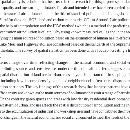
 spatial analysis technique has been used in this research, for this purpose, spatial 
air quality, and measuring pollutants The air and intended uses have been carried ou
e, the state of air pollutants, under the title of standard pollutants, including six 
), sulfur dioxide (SO2), lead and carbon monoxide (CO) in Around 7 air pollutio
the help of interpolation and the IDW method (which is a method for predicting un
entration, air pollution level, etc. .) by using known measured values, and in the se
fying the main sources of pollution, based on the estimation of human health effects,
ake, Mesil and Highway, etc.) are considered based on the standards of the Suprem
 the data. The survey of spatial statistics has been done with a focus on creating a
d.
terns change over time, reflecting changes in the natural, economic, and social 
 polluting sources and sensitive uses under the title of health buffer is suggested a
 spatial distribution of land use in urban areas plays an important role in shaping 
including low-income, densely populated neighborhoods, often bear a disproportion
ation corridors. The key findings of this research show that land use patterns have a
ffic density are known as the main sources of pollutants that emit a range of harmful
 the contrary, green spaces and areas with low density residential development ar
 pattern of urban land use affects the spatial distribution of air pollution, and the i
e to the accumulation of industrial and workshop uses and have contributed the most t
ect changes in the natural, economic, and social environment to meet the needs of the 