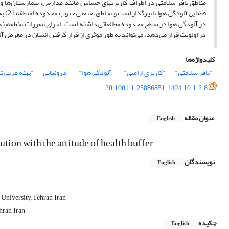
مناطق بافر سلامتی در اطراف کاربری‎های حساس مانن
در اولویت قرار می‌دهد، می‌تواند به طور موثری از قرار گرفتن انسان در معرض آلاینده‌ها جلوگیری نماید و شهرها، محیط‎ه
کلیدواژه‌ها
"بافر سلامتی"
"کاربری اراضی"
"آلودگی هوا"
"درونیابی
"پهنه غربی ت
20.1001.1.25886851.1404.10.1.2.8
عنوان مقاله
English
ution with the attitude of health buffer
نویسندگان
English
University, Tehran, Iran
ran, Iran
چکیده
English