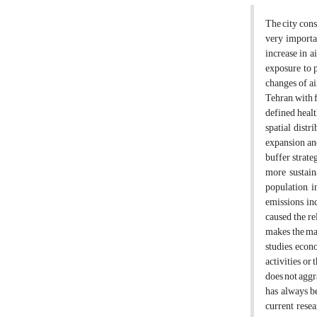
The city cons
very importan
increase in a
exposure to p
changes of ai
Tehran, with 
defined healt
spatial distr
expansion and
buffer strate
more sustain
population, 
emissions, in
caused the re
makes the mai
studies, econo
activities or 
does not aggr
has always b
current resea