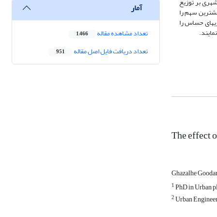
ضی شهری بر توزیع
آمار
به واسطه تجمع کاربری‎های صنعتی و کارگاهی باعث گسترش و پخشایش آلاینده‎ها شده و بیشترین سهم را
در آلودگی هوا در سطح محدوده مطالعاتی داشته است. اجرای مقررات منطقه‌بندی و استراتژی‌های مربوط به بافرهای سلامتی که جداسازی فعالیت‌های پر آلودگی از کاربری‎های حساس را
تعداد مشاهده مقاله
1,466
تعداد دریافت فایل اصل مقاله
951
The effect o
Ghazalhe Gooda
1
PhD in Urban pl
2
Urban Engineeri