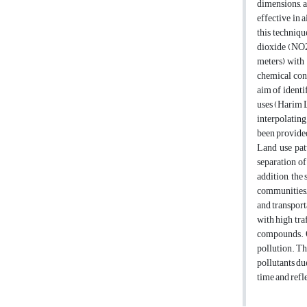
dimensions, a
effective in 
this techniqu
dioxide (NO2
meters) with 
chemical conc
aim of identi
uses (Harim L
interpolating
been provide
Land use pat
separation of
addition, the
communities, 
and transport
with high tra
compounds. On
pollution. The
pollutants du
time and refl