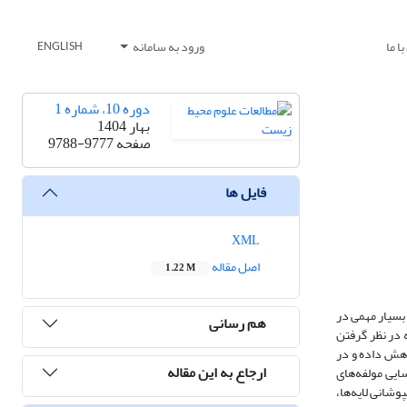
ا ما
ورود به سامانه
ENGLISH
دوره 10، شماره 1
بهار 1404
صفحه
9788-9777
فایل ها
XML
اصل مقاله
1.22 M
ضی شهری به عنوان مهره متصل کننده کاربری‌ها و فعالیت‎های شهری، نقش بسیار مهمی در
هم رسانی
روندان، توجه به در نظر گرفتن
 این راستا، نگرش بافر سلامتی با جذب یا مسدود کردن بخشی از آلودگی، قرار گرفتن در معرض آلاینده‎ها را کاهش داده و در
ارجاع به این مقاله
ناسایی مولفه‌های
تاثیرگذار در آلودگی هوا، با مشاهدات میدانی و داده‌های پایش کیفیت هوا، اطلاعات جهت تحلیل فضایی در نرم افزار ARCGIS را مورد بررسی قرار داده و در نهایت با هم‎پوشانی لایه‌ها،