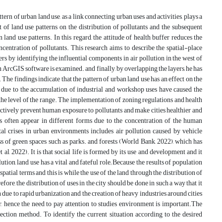
tern of urban land use, as a link connecting urban uses and activities, plays a
 of land use patterns on the distribution of pollutants and the subsequent
 land use patterns. In this regard, the attitude of health buffer reduces the
centration of pollutants. This research aims to describe the spatial-place
rs by identifying the influential components in air pollution in the west of
in ArcGIS software is examined. and finally, by overlapping the layers, he has
. The findings indicate that the pattern of urban land use has an effect on the
 21) due to the accumulation of industrial and workshop uses have caused the
t the level of the range. The implementation of zoning regulations and health
ffectively prevent human exposure to pollutants and make cities healthier and
es often appear in different forms due to the concentration of the human
tal crises in urban environments includes air pollution caused by vehicle
oss of green spaces such as parks. and forests (World Bank, 2022), which has
l, 2022). It is that social life is formed by its use and development and it
ion, land use has a vital and fateful role; Because the results of population
-spatial terms and this is while the use of the land through the distribution of
efore, the distribution of uses in the city should be done in such a way that it
on due to rapid urbanization and the creation of heavy industries around cities
, hence the need to pay attention to studies environment is important.The
lection method. To identify the current situation according to the desired