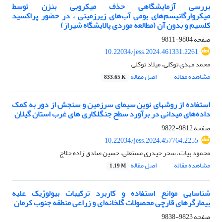
بررسی آزمایشگاهی حذف میکروبی بنزن توسط
میکروارگانیسم‌های بومی آب‌های زیرزمینی ، در حضور پراکسید
کلسیم و بدون آن (مطالعه موردی پالایشگاه شیراز)
صفحه
9804-9811
10.22034/jess.2024.461331.2261
محمد مهدی توکلی، میلاد توکلی
مشاهده مقاله
اصل مقاله
833.65 K
استفاده از روشهای نوین سیمای سرزمین و سنجش از دور به کمک
داده‌های میدانی در برآورد سطح جنگلکاری های غرب استان گیلان
صفحه
9812-9822
10.22034/jess.2024.457764.2255
محمود بیات، سحر حیدری مستعلی، حسین صادق زاده حلاج
مشاهده مقاله
اصل مقاله
1.19 M
شناسایی موانع استفاده و کاربرد ترکیبات بیولوژیک علیه
بیمارگرهای قارچی محصولات گلخانه‌ای و زراعی منطقه جنوب کرمان
صفحه
9823-9838