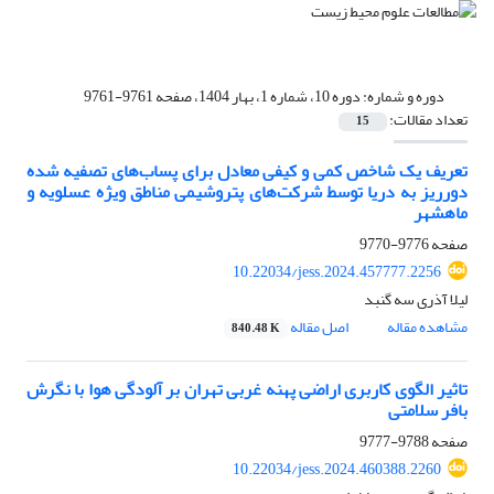
دوره و شماره:
دوره 10، شماره 1، بهار 1404، صفحه 9761-9761
تعداد مقالات:
15
تعریف یک شاخص کمی و کیفی معادل برای پساب‌های تصفیه شده
دورریز به دریا توسط شرکت‌های پتروشیمی مناطق ویژه عسلویه و
ماهشهر
صفحه
9776-9770
10.22034/jess.2024.457777.2256
لیلا آذری سه گنبد
مشاهده مقاله
اصل مقاله
840.48 K
تاثیر الگوی کاربری اراضی پهنه غربی تهران بر آلودگی هوا با نگرش
بافر سلامتی
صفحه
9788-9777
10.22034/jess.2024.460388.2260