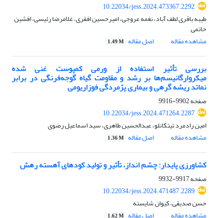
10.22034/jess.2024.473367.2292
طیبه باقری لطف آباد، نغمه عروجی، امیرحسین افقری، غلامرضا رئیسی، افشین
حاتمی
مشاهده مقاله
اصل مقاله
1.49 M
بررسی تأثیر استفاده از ورمی کمپوست غنی شده
میکروارگانیسم‌ها بر رشد و مقاومت گیاه گوجه‌فرنگی در برابر
نماتد ریشه گرهی و بیماری پژمردگی فوزاریومی
صفحه
9902-9916
10.22034/jess.2024.471264.2287
امین رادمرد تیتکانلو، عبدالحسین طاهری، سید اسماعیل رضوی
مشاهده مقاله
اصل مقاله
1.36 M
کشاورزی پایدار: چشم انداز، تأثیر و تولید کودهای آهسته رهش
صفحه
9917-9932
10.22034/jess.2024.471487.2289
حسن صدیقی، کیوان شایسته
مشاهده مقاله
اصل مقاله
1.62 M