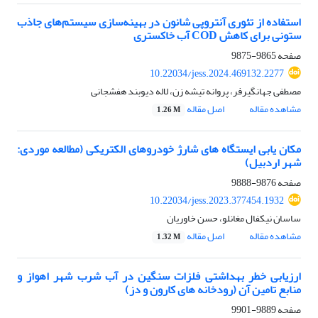
استفاده از تئوری آنتروپی شانون در بهینه‌سازی سیستم‌های جاذب
ستونی برای کاهش COD آب خاکستری
صفحه
9865-9875
10.22034/jess.2024.469132.2277
مصطفی جهانگیرفر، پروانه تیشه زن، لاله دیوبند هفشجانی
مشاهده مقاله
اصل مقاله
1.26 M
مکان یابی ایستگاه های شارژ خودروهای الکتریکی (مطالعه موردی:
شهر اردبیل)
صفحه
9876-9888
10.22034/jess.2023.377454.1932
ساسان نیکفال مغانلو، حسن خاوریان
مشاهده مقاله
اصل مقاله
1.32 M
ارزیابی خطر بهداشتی فلزات سنگین در آب شرب شهر اهواز و
منابع تامین آن (رودخانه های کارون و دز)
صفحه
9889-9901