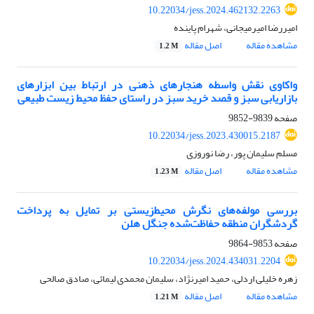
10.22034/jess.2024.462132.2263
امیررضا امیرمیجانی، شهرام پاینده
مشاهده مقاله
اصل مقاله
1.2 M
واکاوی نقش واسطه هنجارهای ذهنی در ارتباط بین ابزارهای
بازاریابی سبز و قصد خرید سبز در راستای حفظ محیط زیست طبیعی
صفحه
9839-9852
10.22034/jess.2023.430015.2187
مسلم سلیمان پور، رضا نوروزی
مشاهده مقاله
اصل مقاله
1.23 M
بررسی مولفه‌های نگرش محیط‌زیستی بر تمایل به پرداخت
گردشگران منطقه حفاظت‌شده جنگل هلن
صفحه
9853-9864
10.22034/jess.2024.434031.2204
زهره خلیلی اردلی، حمید امیرنژاد، سلیمان محمدی لیمائی، صادق صالحی
مشاهده مقاله
اصل مقاله
1.21 M