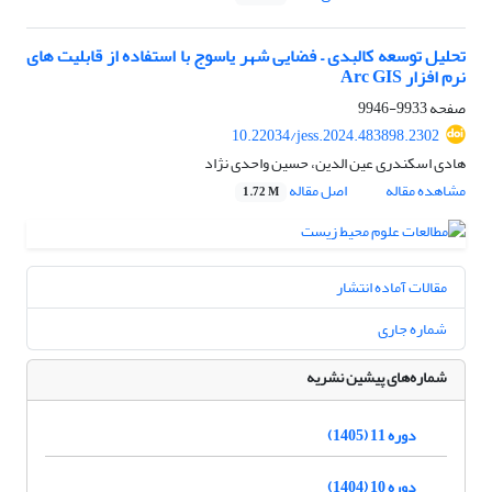
تحلیل توسعه کالبدی – فضایی شهر یاسوج با استفاده از قابلیت های
نرم افزار Arc GIS
صفحه
9933-9946
10.22034/jess.2024.483898.2302
هادی اسکندری عین الدین، حسین واحدی نژاد
مشاهده مقاله
اصل مقاله
1.72 M
مقالات آماده انتشار
شماره جاری
شماره‌های پیشین نشریه
دوره 11 (1405)
دوره 10 (1404)