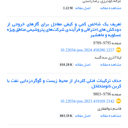
غزاله گودرزی، رضا راستی
مشاهده مقاله
اصل مقاله
1.22 M
تعریف یک شاخص کمی و کیفی معادل برای گازهای خروجی از
دودکش های احتراقی و فرآیندی شرکت‌های پتروشیمی مناطق ویژه
عسلویه و ماهشهر
صفحه
9795-9789
10.22034/jess.2024.458280.2257
لیلا آذری سه گنبد
مشاهده مقاله
اصل مقاله
810.28 K
حذف ترکیبات فنلی کلردار از محیط زیست و گوگردزدایی نفت با
کربن نانومتخلخل
صفحه
9796-9803
10.22034/jess.2023.419169.2142
قاسم ذوالفقاری
مشاهده مقاله
اصل مقاله
803.59 K