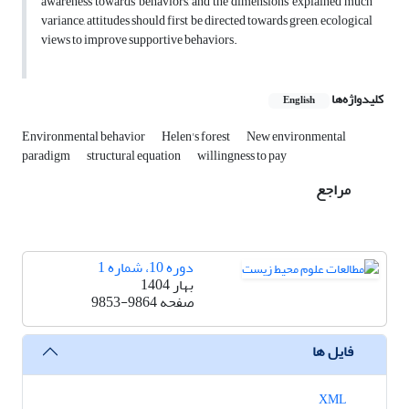
awareness towards behaviors, and the dimensions explained much
variance, attitudes should first be directed towards green, ecological
views to improve supportive behaviors.
کلیدواژه‌ها
English
Environmental behavior
Helen's forest
New environmental
paradigm
structural equation
willingness to pay
مراجع
دوره 10، شماره 1
بهار 1404
صفحه
9853-9864
فایل ها
XML