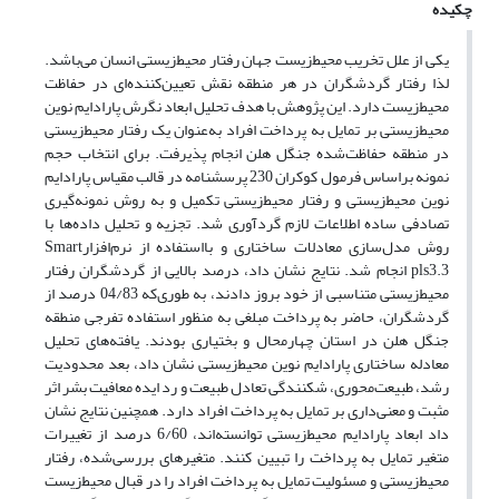
چکیده
یکی از علل تخریب محیط‌زیست جهان رفتار محیط‌زیستی انسان می‌باشد.
لذا رفتار گردشگران در هر منطقه نقش تعیین‌کننده‌ای در حفاظت
محیط‌زیست دارد. این پژوهش با هدف تحلیل ابعاد نگرش پارادایم نوین
محیط‌زیستی بر تمایل به پرداخت افراد به‌عنوان یک رفتار محیط‌زیستی
در منطقه حفاظت‌شده جنگل هلن انجام پذیرفت. برای انتخاب حجم
نمونه براساس فرمول کوکران 230 پرسشنامه در قالب مقیاس پارادایم
نوین محیط‌زیستی و رفتار محیط‌زیستی تکمیل و به روش نمونه‌گیری
تصادفی ساده اطلاعات لازم گردآوری شد. تجزیه و تحلیل داده‌ها با
روش مدل‌سازی معادلات ساختاری و بااستفاده از نرم‌افزارSmart
pls3.3 انجام شد. نتایج نشان داد، درصد بالایی از گردشگران رفتار
محیط‌زیستی متناسبی از خود بروز دادند، به طوری‌که 04/83 درصد از
گردشگران، حاضر به پرداخت مبلغی به منظور استفاده تفرجی منطقه
جنگل هلن در استان چهارمحال و بختیاری بودند. یافته‌های تحلیل
معادله ساختاری پارادایم نوین محیط‌زیستی نشان داد، بعد محدودیت
رشد، طبیعت‌محوری، شکنندگی تعادل طبیعت و رد ایده معافیت بشر اثر
مثبت و معنی‌داری بر تمایل به پرداخت افراد دارد. همچنین نتایج نشان
داد ابعاد پارادایم محیط‌زیستی توانسته‌اند، 6/60 درصد از تغییرات
متغیر تمایل به پرداخت را تبیین کنند. متغیر‌های بررسی‌شده، رفتار
محیط‌زیستی و مسئولیت تمایل به پرداخت افراد را در قبال محیط‌زیست