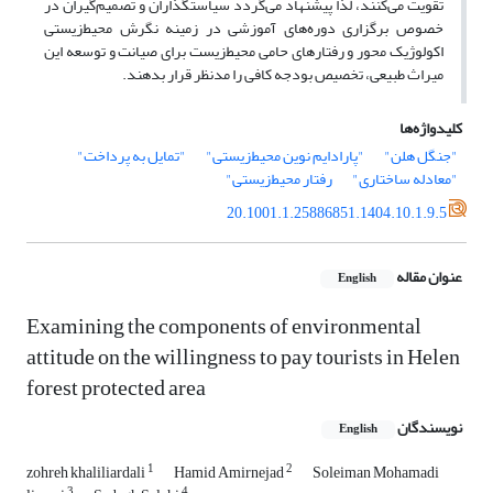
تقویت می‌کنند، لذا پیشنهاد می‌گردد سیاستگذاران و تصمیم‌گیران در
خصوص برگزاری دوره‌های آموزشی در زمینه نگرش محیط‌زیستی
اکولوژیک محور و رفتار‌های حامی محیط‌زیست برای صیانت و توسعه این
میراث طبیعی، تخصیص بودجه کافی را مدنظر قرار بدهند.
کلیدواژه‌ها
"جنگل هلن"
"پارادایم نوین محیط‌زیستی"
"تمایل به پرداخت"
"معادله ساختاری"
رفتار محیط‌زیستی"
20.1001.1.25886851.1404.10.1.9.5
عنوان مقاله
English
Examining the components of environmental
attitude on the willingness to pay tourists in Helen
forest protected area
نویسندگان
English
1
2
zohreh khaliliardali
Hamid Amirnejad
Soleiman Mohamadi
3
4