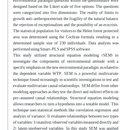
environmental paradigm questions within the questionnaire were
designed based on the Likert scale of five options. The questions
were categorized into five dimensions: The reality of limits to
growth, anti-anthropocentrism, the fragility of the natural balance,
the rejection of exceptionalism, and the possibility of an ecocrisis.
The statistical population for visitors to the Helen forest protected
area was determined using the Cochran formula, resulting in a
determined sample size of 230 individuals. Data analysis was
performed using Smart-PLS and SPSS software.
This study utilized structural equation modeling (SEM) to
investigate the components of environmental attitude, with a
specific emphasis on the new environmental paradigm, as related to
the dependent variable WTP. SEM is a powerful, multivariate
technique found ncreasingly in scientific investigations to test and
evaluate multivariate causal relationships. SEM differ from other
modeling approaches as they test the direct and indirect effects on
pre-assumed causal relationships. Structural equation modeling
allows researchers to turn a hypothesis into a testable model. This
technique uses statistical methods like correlation, regression, and
analysis of variance. It evaluates relationships between two types
of variables: 1) manifest/observed variables measured directly, and
2) latent/unobserved variables. In this study SEM was applied