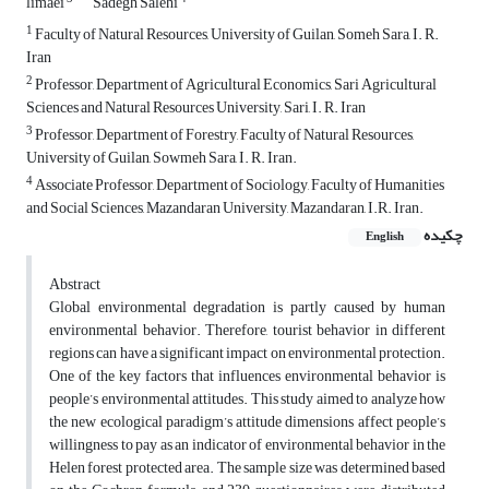
limaei
Sadegh Salehi
1
Faculty of Natural Resources, University of Guilan, Someh Sara, I. R.
Iran
2
Professor, Department of Agricultural Economics, Sari Agricultural
Sciences and Natural Resources University, Sari, I. R. Iran
3
Professor, Department of Forestry, Faculty of Natural Resources,
University of Guilan, Sowmeh Sara, I. R. Iran.
4
Associate Professor, Department of Sociology, Faculty of Humanities
and Social Sciences, Mazandaran University, Mazandaran, I.R. Iran.
چکیده
English
Abstract
Global environmental degradation is partly caused by human
environmental behavior. Therefore, tourist behavior in different
regions can have a significant impact on environmental protection.
One of the key factors that influences environmental behavior is
people’s environmental attitudes. This study aimed to analyze how
the new ecological paradigm’s attitude dimensions affect people’s
willingness to pay as an indicator of environmental behavior in the
Helen forest protected area. The sample size was determined based