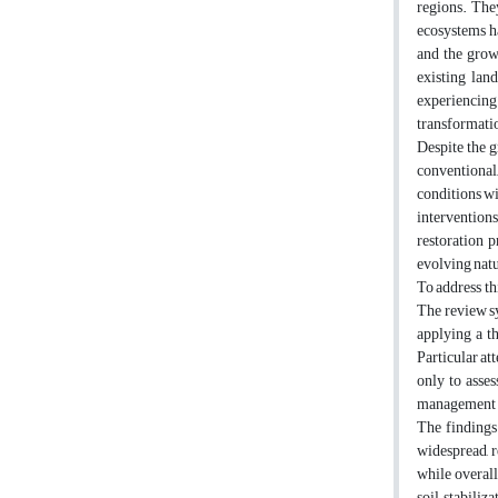
regions. They
ecosystems ha
and the grow
existing lan
experiencing 
transformatio
Despite the 
conventional,
conditions wi
intervention
restoration 
evolving natu
To address th
The review sy
applying a th
Particular at
only to asses
management p
The findings
widespread, r
while overall
soil stabiliz