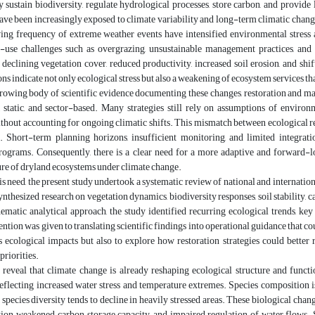
 sustain biodiversity, regulate hydrological processes, store carbon, and provid
ve been increasingly exposed to climate variability and long-term climatic change.
ing frequency of extreme weather events have intensified environmental stress a
d-use challenges such as overgrazing, unsustainable management practices, and 
declining vegetation cover, reduced productivity, increased soil erosion, and sh
ns indicate not only ecological stress but also a weakening of ecosystem services tha
growing body of scientific evidence documenting these changes, restoration and 
 static, and sector-based. Many strategies still rely on assumptions of environm
thout accounting for ongoing climatic shifts. This mismatch between ecological re
s. Short-term planning horizons, insufficient monitoring, and limited integrat
programs. Consequently, there is a clear need for a more adaptive and forward-
re of dryland ecosystems under climate change.
is need, the present study undertook a systematic review of national and internatio
nthesized research on vegetation dynamics, biodiversity responses, soil stability,
ematic analytical approach, the study identified recurring ecological trends, key 
tention was given to translating scientific findings into operational guidance that 
s ecological impacts but also to explore how restoration strategies could better
riorities.
 reveal that climate change is already reshaping ecological structure and funct
eflecting increased water stress and temperature extremes. Species composition is
 species diversity tends to decline in heavily stressed areas. These biological c
ation, weakened carbon storage capacity, and impaired regulation of water flows.