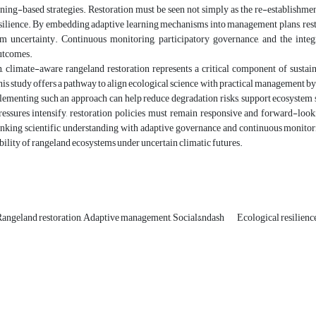
ning-based strategies. Restoration must be seen not simply as the re-establishmen
esilience. By embedding adaptive learning mechanisms into management plans, res
m uncertainty. Continuous monitoring, participatory governance, and the integr
outcomes.
n, climate-aware rangeland restoration represents a critical component of sust
his study offers a pathway to align ecological science with practical management b
menting such an approach can help reduce degradation risks, support ecosystem se
ressures intensify, restoration policies must remain responsive and forward-loo
inking scientific understanding with adaptive governance and continuous monitori
bility of rangeland ecosystems under uncertain climatic futures.
Rangeland restoration, Adaptive management, Social&‌ndash
Ecological resilienc