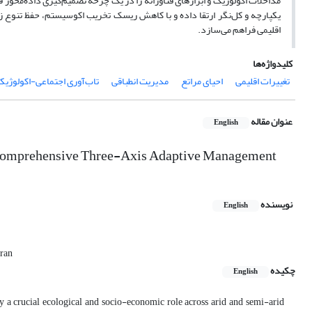
مداخلات اکولوژیک و ابزارهای فناورانه را در یک چرخه تصمیم‌گیری داده‌محور ف
یکپارچه و کل‌نگر ارتقا داده و با کاهش ریسک تخریب اکوسیستم، حفظ تنوع زیس
اقلیمی فراهم می‌سازد.
کلیدواژه‌ها
تغییرات اقلیمی
احیای مراتع
مدیریت انطباقی
تاب‌آوری اجتماعی-اکولوژیک
عنوان مقاله
English
 A Comprehensive Three-Axis Adaptive Management
نویسنده
English
Iran
چکیده
English
ay a crucial ecological and socio-economic role across arid and semi-arid