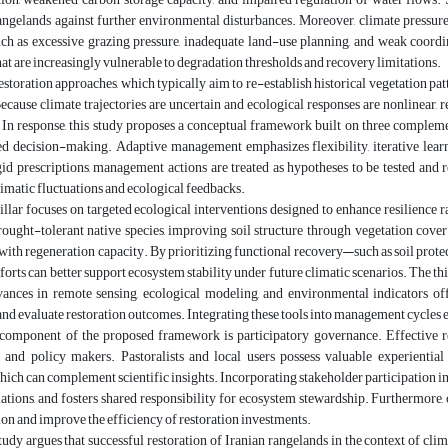
angelands against further environmental disturbances. Moreover, climate pressure
ch as excessive grazing pressure, inadequate land-use planning, and weak coordin
at are increasingly vulnerable to degradation thresholds and recovery limitations.
estoration approaches, which typically aim to re-establish historical vegetation pat
ecause climate trajectories are uncertain and ecological responses are nonlinear,
 In response, this study proposes a conceptual framework built on three compleme
d decision-making. Adaptive management emphasizes flexibility, iterative learn
gid prescriptions, management actions are treated as hypotheses to be tested and
limatic fluctuations and ecological feedbacks.
llar focuses on targeted ecological interventions designed to enhance resilience 
ought-tolerant native species, improving soil structure through vegetation cove
with regeneration capacity. By prioritizing functional recovery—such as soil protecti
fforts can better support ecosystem stability under future climatic scenarios. The t
ances in remote sensing, ecological modeling, and environmental indicators off
and evaluate restoration outcomes. Integrating these tools into management cycles
 component of the proposed framework is participatory governance. Effective re
 and policy makers. Pastoralists and local users possess valuable experiential
which can complement scientific insights. Incorporating stakeholder participation
ations, and fosters shared responsibility for ecosystem stewardship. Furthermore,
n and improve the efficiency of restoration investments.
study argues that successful restoration of Iranian rangelands in the context of cl