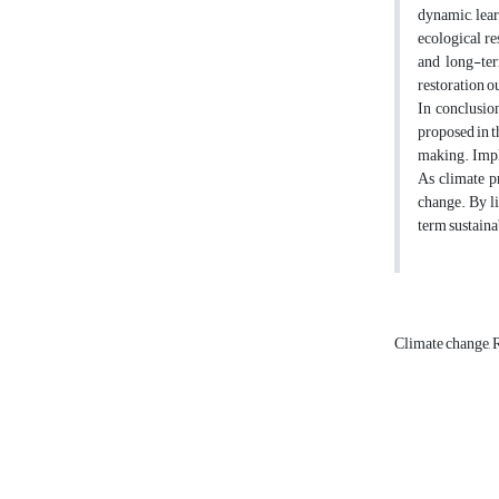
dynamic, lear
ecological r
and long-ter
restoration 
In conclusio
proposed in t
making. Imple
As climate p
change. By l
term sustaina
Climate change, 