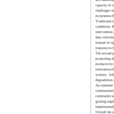
capacity of r
challenges su
ecosystems th
Traditional r
conditions. B
intervention.
data-informe
Instead of ri
response to c
The second pi
promoting dr
productivity 
restoration e
systems. Adv
degradation, 
An essential
communities,
constraints, 
grazing regul
implementatio
Overall, the 