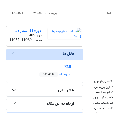
ا ما
ورود به سامانه
ENGLISH
دوره 11، شماره 1
بهار 1405
صفحه
11057-11069
فایل ها
XML
اصل مقاله
397.46 K
الگوهای بارش و
دف این پژوهش،
هم رسانی
 این مطالعه با
خشی‌نگر، توان
 این اساس، این
ارجاع به این مقاله
امات اجتماعی،