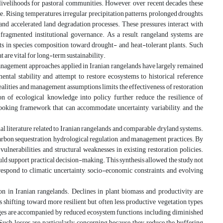
e livelihoods for pastoral communities. However, over recent decades these
 Rising temperatures, irregular precipitation patterns, prolonged droughts,
nd accelerated land degradation processes. These pressures interact with
fragmented institutional governance. As a result, rangeland systems are
ifts in species composition toward drought- and heat-tolerant plants. Such
t are vital for long-term sustainability.
management approaches applied in Iranian rangelands have largely remained
ental stability and attempt to restore ecosystems to historical reference
alities and management assumptions limits the effectiveness of restoration
ion of ecological knowledge into policy further reduce the resilience of
looking framework that can accommodate uncertainty, variability, and the
nal literature related to Iranian rangelands and comparable dryland systems.
 carbon sequestration, hydrological regulation, and management practices. By
vulnerabilities, and structural weaknesses in existing restoration policies.
could support practical decision-making. This synthesis allowed the study not
 respond to climatic uncertainty, socio-economic constraints, and evolving
ion in Iranian rangelands. Declines in plant biomass and productivity are
 shifting toward more resilient but often less productive vegetation types,
hanges are accompanied by reduced ecosystem functions, including diminished
 Such losses are particularly concerning because they reduce the buffering