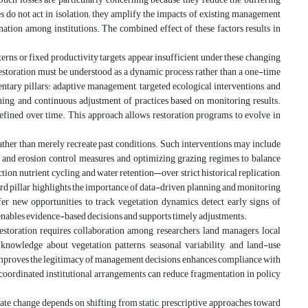
s do not act in isolation; they amplify the impacts of existing management
ation among institutions. The combined effect of these factors results in
terns or fixed productivity targets, appear insufficient under these changing
 restoration must be understood as a dynamic process rather than a one-time
ntary pillars: adaptive management, targeted ecological interventions, and
ing, and continuous adjustment of practices based on monitoring results.
 refined over time. This approach allows restoration programs to evolve in
rather than merely recreate past conditions. Such interventions may include
r and erosion control measures, and optimizing grazing regimes to balance
on, nutrient cycling, and water retention—over strict historical replication,
hird pillar highlights the importance of data-driven planning and monitoring
er new opportunities to track vegetation dynamics, detect early signs of
 enables evidence-based decisions and supports timely adjustments.
storation requires collaboration among researchers, land managers, local
 knowledge about vegetation patterns, seasonal variability, and land-use
 improves the legitimacy of management decisions, enhances compliance with
 coordinated institutional arrangements can reduce fragmentation in policy
imate change depends on shifting from static, prescriptive approaches toward