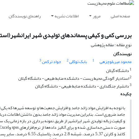
صفحه اصلی
مرور
اطلاعات نشریه
راهنمای نویسندگان
بررسی کمی و کیفی پسماندهای تولیدی شهر ایرانشهر(است
نوع مقاله : مقاله پژوهشی
نویسندگان
3
2
1
محمود میربلوچزهی
بابک توکلی
جواد ترکمن
1
دانشگاه گیلان
2
استادیار آلودگی محیط ریست - دانشکده منابط طبیعی - دانشگاه گیلان
3
دانشیار جنگلداری - دانشکده منابط طبیعی - دانشگاه گیلان
چکیده
با توجه به افزایش مواد زائد جامد و افزایش جمعیت‌ها و توسعه شهر‌ها که یک
جامد ضروری است. بنابراین مدیریت مواد زائد جامد بدون داشتن اطلاعات دربار