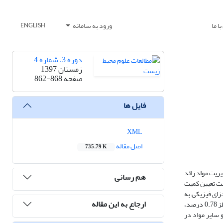
ا ما
ورود به سامانه
ENGLISH
دوره 3، شماره 4
زمستان 1397
صفحه
862-868
فایل ها
XML
اصل مقاله
735.79 K
ریت مواد زائد
هم رسانی
هت تعیین کمیت
ورت گرفت و نمونه‌ها جهت تفکیک اجزای فیزیکی به
ارجاع به این مقاله
صورت دستی جداسازی شده و برای آنالیز داده‌ها از نرم افزارهای spss وExcel استفاده گردید. و نتایج نشان داد که در شهر ایرانشهر درصد وزنی اجزای زباله برای فلز 0.78 درصد،
باشد و بین میانگین مواد آلی و سایر مواد در