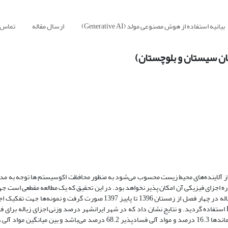
بیانیه استفاده از هوش مصنوعی مولد (Generative AI)
ارسال مقاله
تماس ب
ان سیستان و بلوچستان)
ی از آلاینده‌های محیط زیست محسوب می‌شود به منظور محافظت اکوسیستم ها توجه به مدی
ه اجزای فیزیکی آن امکان پذیر نخواهد بود. در این تحقیق که یک مطالعه مقطعی است ج
و کیفیت زباله تولیدی شهر ایرانشهر از طریق نمونه برداری در بازه زمانی یک ساله در چهار فصل از زمستان 1396 تا پاییز 1397 ص
کاغذ و کارتن 5.37 درصد، شیشه 2.8 درصد، پلاستیک 6.55 درصد، سایر پسماندها 16.3 درصد و مواد آلی فسادپذیر 68.2 درصد می‌