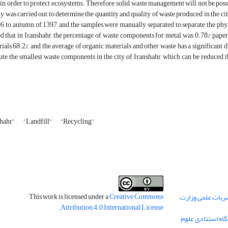
 order to protect ecosystems. Therefore, solid waste management will not be possi
dy was carried out to determine the quantity and quality of waste produced in the c
96 to autumn of 1397, and the samples were manually separated to separate the p
d that in Iranshahr, the percentage of waste components for metal was 0.78%, paper a
ials 68.2%, and the average of organic materials and other waste has a significant
tute the smallest waste components in the city of Iranshahr, which can be reduce
shahr”
“Landfill”
“Recycling”
This work is licensed under a
Creative Commons
ریات علمی وزارت
.
Attribution 4.0 International License
گاه استنادی علوم